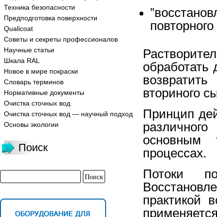
Техника безопасности
”восстанов
Предподготовка поверхности
повторного
Qualicoat
Советы и секреты профессионалов
Научные статьи
Растворит
Шкала RAL
обработать 
Новое в мире покраски
возвратить
Словарь терминов
вториного с
Нормативные документы
Очистка сточных вод
Принцип дей
Очистка сточных вод — научный подход
различного
Основы экологии
основным 
Поиск
процессах.
Потоки по
Восстановл
практикой 
применяет