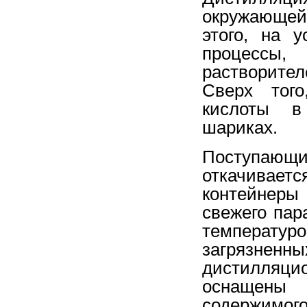
окружающей
этого, на 
процессы
растворите
Сверх того
кислоты в
шариках.
Поступающи
откачивает
контейнер
свежего пар
температур
загрязненн
дистилляци
оснащены
содержимого