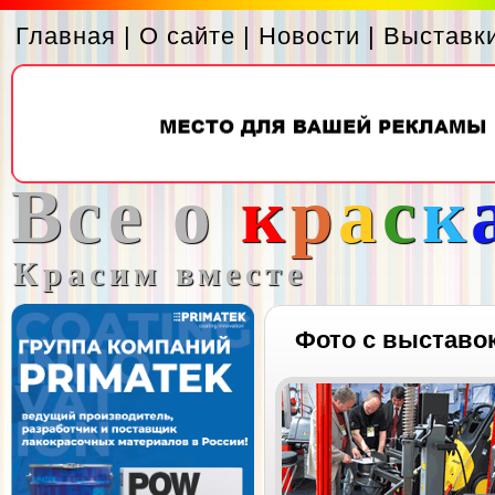
Главная
|
О сайте
|
Новости
|
Выставк
Все о
к
р
а
с
к
Красим вместе
Фото с выставо