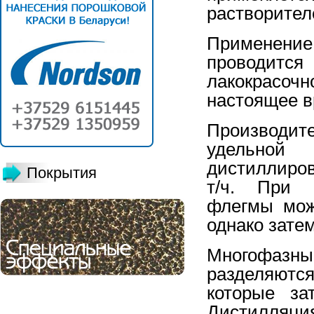
растворител
Применени
проводится
лакокрасоч
настоящее в
Производи
удельной
дистиллиров
Покрытия
т/ч. При и
флегмы мож
однако зате
Многофазны
разделяютс
которые за
Дистилляция