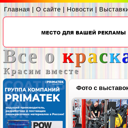
Главная
|
О сайте
|
Новости
|
Выставк
Все о
к
р
а
с
к
Красим вместе
Фото с выставо