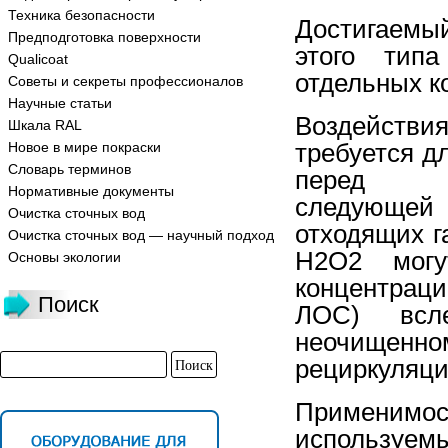
Техника безопасности
Достигаемы
Предподготовка поверхности
этого тип
Qualicoat
отдельных к
Советы и секреты профессионалов
Научные статьи
Воздействи
Шкала RAL
требуется д
Новое в мире покраски
Словарь терминов
перед
Нормативные документы
следующей 
Очистка сточных вод
отходящих г
Очистка сточных вод — научный подход
H2O2 могу
Основы экологии
концентрац
Поиск
ЛОС) всле
неочищенном
рециркуляци
Применим
используем