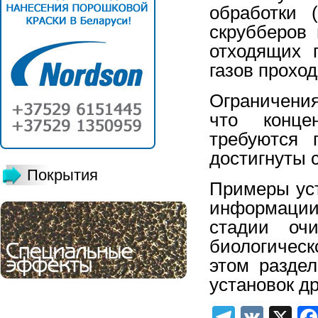
обработки 
скрубберов 
отходящих 
газов прохо
Ограничени
что конце
требуются 
достигнуты 
Покрытия
Примеры уст
информации
стадии очи
биологическ
этом разде
установок др
Telegra
VK
X