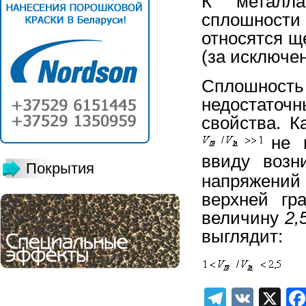
К металла
сплошност
относятся 
(за исключе
Сплошнос
недостаточ
свойства. К
не м
ввиду возн
Покрытия
напряжени
верхней гр
величину
2,
выглядит:
Telegra
VK
X