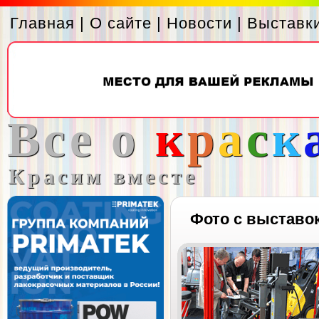
Главная
|
О сайте
|
Новости
|
Выставк
Все о
к
р
а
с
к
Красим вместе
Фото с выставо