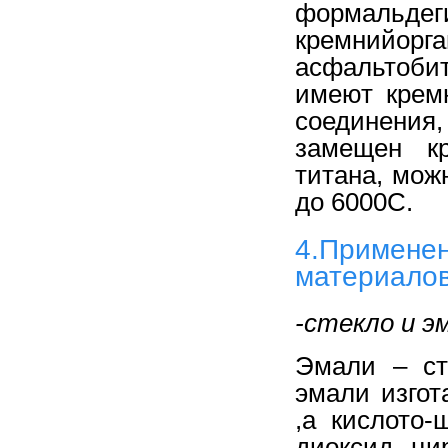
формал
кремнийо
асфальтоби
имеют крем
соединения
замещен к
титана, мож
до 6000С.
4.Примене
материало
-стекло и э
Эмали – ст
эмали изго
,а кислото
диоксид ци