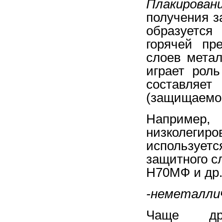
Плакирован
получения з
образуется
горячей пр
слоев метал
играет рол
составляе
(защищаемог
Например
низколег
использует
защитного с
Н70МФ и др
-неметаллич
Чаще др