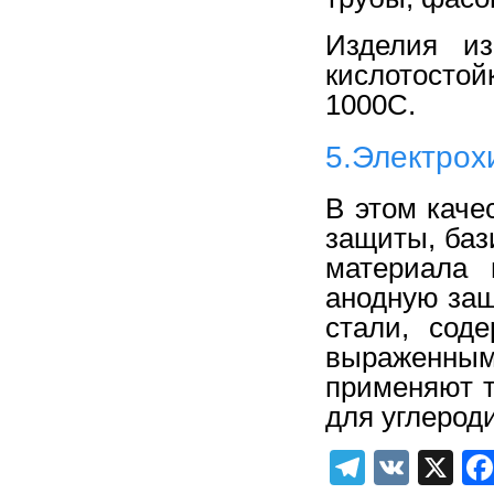
Изделия и
кислотосто
1000С.
5.Электрох
В этом каче
защиты, баз
материала 
анодную за
стали, сод
выраженным
применяют т
для углерод
Telegra
VK
X