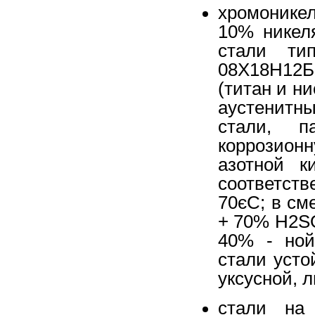
хромоникел
10% никел
стали ти
08Х18Н12Б
(титан и н
аустенитн
стали, п
коррозион
азотной к
соответств
70єС; в см
+ 70% H2S
40% - ной
стали усто
уксусной, 
стали на