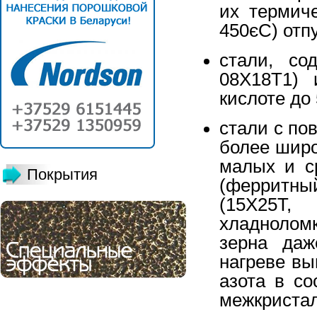
их термиче
450єС) отпу
стали, со
08Х18Т1) 
кислоте до 
стали с п
более широ
малых и с
Покрытия
(ферритный
(15Х25Т
хладноломк
зерна даж
нагреве вы
азота в со
межкристал