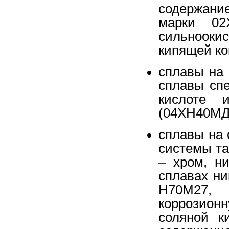
содержани
марки 02
сильнооки
кипящей ко
сплавы на 
сплавы сп
кислоте 
(04ХН40М
сплавы на 
системы та
– хром, н
сплавах ни
Н70М27,
коррозион
соляной к