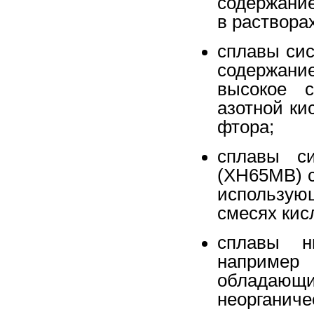
содержание
в раствора
сплавы сис
содержани
высокое с
азотной ки
фтора;
сплавы с
(ХН65МВ) с
использую
смесях кис
сплавы н
наприме
обладающ
неорганиче