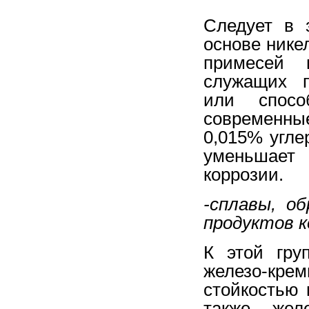
Следует в 
основе нике
примесей в
служащих п
или спосо
современны
0,015% угле
уменьшает
коррозии.
-сплавы, о
продуктов к
К этой гру
железо-кр
стойкостью 
также желе