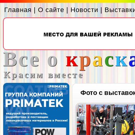
Главная
|
О сайте
|
Новости
|
Выставк
Все о
к
р
а
с
к
Красим вместе
Фото с выставо