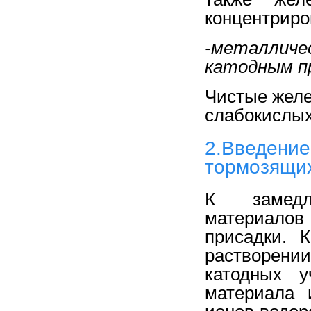
концентриро
-металлич
катодным п
Чистые желе
слабокислых
2.Введен
тормозящих
К замедл
материалов
присадки. 
растворен
катодных у
материала 