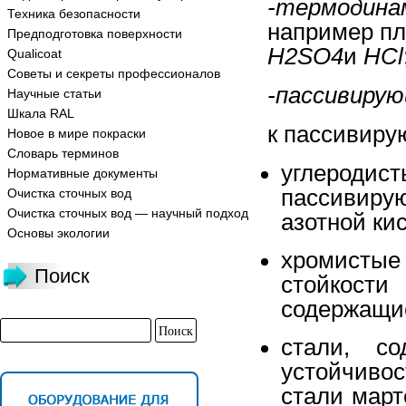
-термоди
Техника безопасности
например пл
Предподготовка поверхности
H
2
SO
4
и
HCl
Qualicoat
Советы и секреты профессионалов
-пассивиру
Научные статьи
Шкала RAL
к пассивиру
Новое в мире покраски
Словарь терминов
углероди
Нормативные документы
пассивир
Очистка сточных вод
Очистка сточных вод — научный подход
азотной ки
Основы экологии
хромистые 
Поиск
стойкости
содержащие
стали, с
устойчиво
стали март