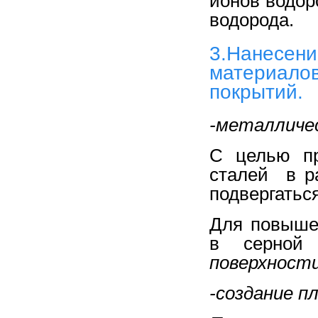
ионов водор
водорода.
3.Нанесен
материал
покрытий.
-металличе
С целью пр
сталей в р
подвергатьс
Для повыше
в серной 
поверхност
-создание п