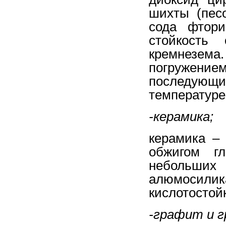
шихты (песо
сода фтори
стойкость
кремнезем
погружение
последующи
температуре
-керамика;
керамика –
обжигом гл
небольши
алюмосили
кислотостойк
-графит и 