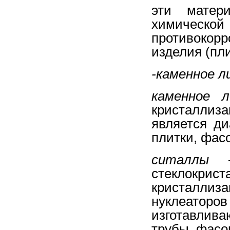
эти матер
химическ
противокор
изделия (пли
-каменное л
каменное л
кристаллиз
является ди
плитки, фас
ситаллы
– 
стеклокрис
кристаллиз
нуклеаторов
изготавлив
трубы, фасо