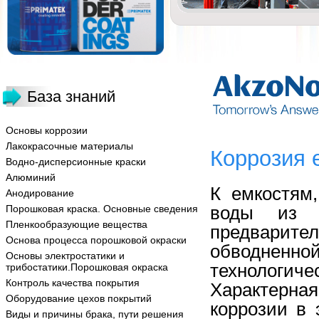
База знаний
Основы коррозии
Лакокрасочные материалы
Коррозия 
Водно-дисперсионные краски
Алюминий
К емкостям
Анодирование
воды из н
Порошковая краска. Основные сведения
Пленкообразующие вещества
предварит
Основа процесса порошковой окраски
обводненно
Основы электростатики и
техно­логич
трибостатики.Порошковая окраска
Контроль качества покрытия
Характерна
Оборудование цехов покрытий
коррозии в 
Виды и причины брака, пути решения