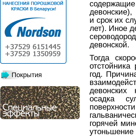
содержащи
девонские),
и срок их с
лет). Иное д
сероводоро
девонской.
Тогда скор
отстойника 
год. Причин
Покрытия
взаимодейс
девонских 
осадка су
поверхнос
гальваниче
горячей ми
утоньшение 