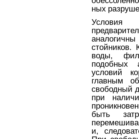
обессоленн
ных разруше
Условия
предварител
аналоги
стойников. 
воды, фил
подобных а
условий ко
главным об
свободный д
при налич
проникнове
быть зат
перемешива
и, следова