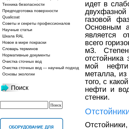
идет в сла
Техника безопасности
двухфазно
Предподготовка поверхности
Qualicoat
газовой фа
Советы и секреты профессионалов
Основным а
Научные статьи
является о
Шкала RAL
всего гориз
Новое в мире покраски
м3. Степен
Словарь терминов
Нормативные документы
отстойника 
Очистка сточных вод
мой нефти
Очистка сточных вод — научный подход
металла, из 
Основы экологии
того, с како
Поиск
нефти и вод
стенки.
Отстойники
Отстойник