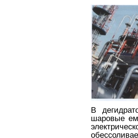
В дегидрат
шаровые ем
электрическ
обессолива