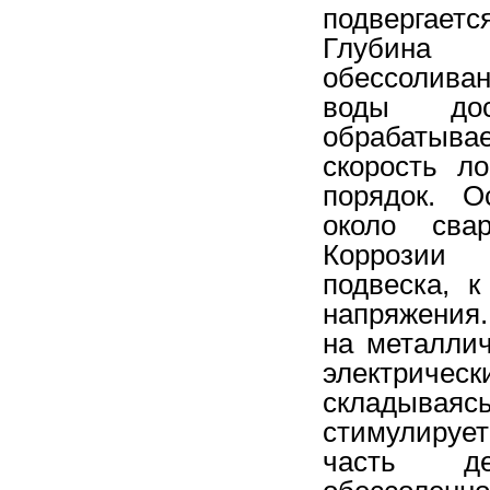
подвергает
Глубина 
обессолива
воды дос
обрабатыва
скорость л
порядок. О
около сва
Коррозии 
подвеска, к
напряжения
на металли
электрическ
складываясь
стимулируе
часть де