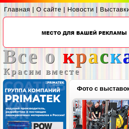
Главная
|
О сайте
|
Новости
|
Выставк
Все о
к
р
а
с
к
Красим вместе
Фото с выставо