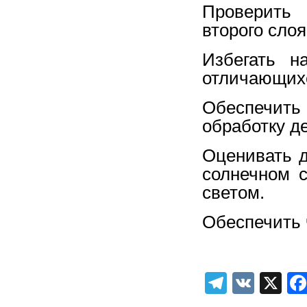
Проверить 
второго слоя
Избегать н
отличающихс
Обеспечить
обработку д
Оценивать д
солнечном с
светом.
Обеспечить 
Telegra
VK
X