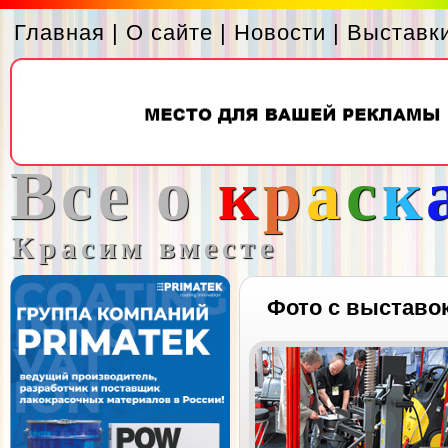
Главная
|
О сайте
|
Новости
|
Выставк
Все о
к
р
а
с
к
Красим вместе
Фото с выставо