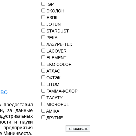
IGP
ЭКОЛОН
ЯЗПК
JOTUN
STARDUST
PEKA
ЛАЗУРЬ-ТЕК
LACOVER
ELEMENT
EKO COLOR
АТЛАС
ОХТЭК
LITUM
ово
ГАММА-КОЛОР
ТАЛАТУ
» предоставил
MICROPUL
и, за данные
AMIKA
дустриальных
ДРУГИЕ
ости и науки
е предприятия
ке Мининвеста.