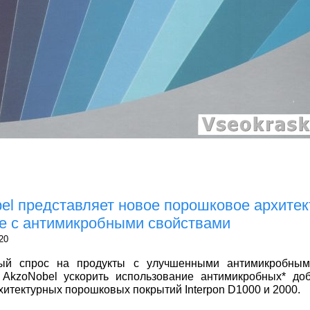
el представляет новое порошковое архитек
е с антимикробными свойствами
20
й спрос на продукты с улучшенными антимикробным
 AkzoNobel ускорить использование антимикробных* до
хитектурных порошковых покрытий Interpon D1000 и 2000.