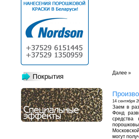
Далее »
Покрытия
Произво
14 сентября 2
Заем в ра
Фонд разв
средства 
порошковы
Московско
могут полу