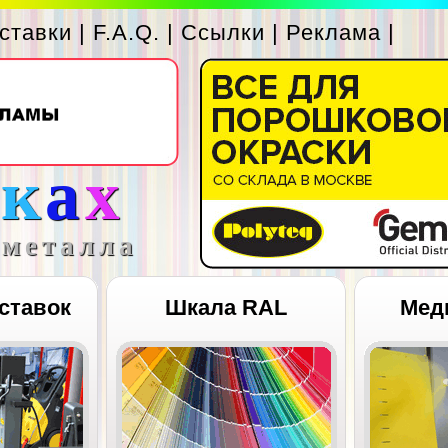
ставки
|
F.A.Q.
|
Ссылки
|
Реклама
|
с
к
а
х
 металла
ставок
Шкала RAL
Мед