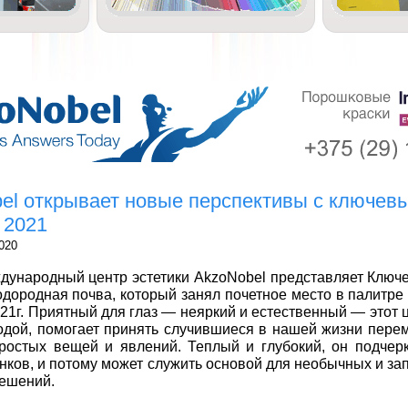
el открывает новые перспективы с ключев
 2021
020
ународный центр эстетики AkzoNobel представляет Ключе
дородная почва, который занял почетное место в палитре
021г. Приятный для глаз — неяркий и естественный — этот 
одой, помогает принять случившиеся в нашей жизни перем
ростых вещей и явлений. Теплый и глубокий, он подчерк
енков, и потому может служить основой для необычных и 
ешений.