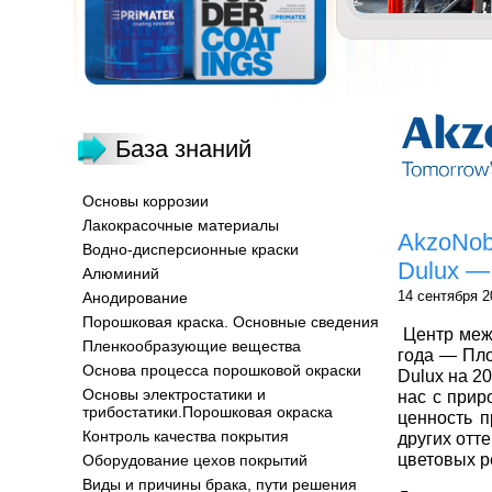
База знаний
Основы коррозии
Лакокрасочные материалы
AkzoNob
Водно-дисперсионные краски
Dulux —
Алюминий
14 сентября 2
Анодирование
Порошковая краска. Основные сведения
Центр межд
Пленкообразующие вещества
года — Пло
Основа процесса порошковой окраски
Dulux на 2
Основы электростатики и
нас с прир
трибостатики.Порошковая окраска
ценность п
Контроль качества покрытия
других отт
цветовых р
Оборудование цехов покрытий
Виды и причины брака, пути решения