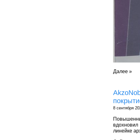
Далее »
AkzoNob
покрыти
8 сентября 20
Повышенны
вдохновил
линейке ар