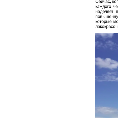
Сейчас, ко
каждого че
наделяет 
повышенну
которые мо
лакокрасоч