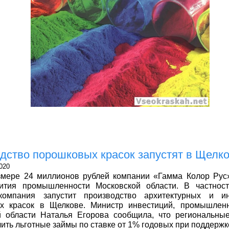
дство порошковых красок запустят в Щелк
020
змере 24 миллионов рублей компании «Гамма Колор Рус
ития промышленности Московской области. В частност
компания запустит производство архитектурных и ин
х красок в Щелкове. Министр инвестиций, промышленн
й области Наталья Егорова сообщила, что региональны
чить льготные займы по ставке от 1% годовых при поддерж