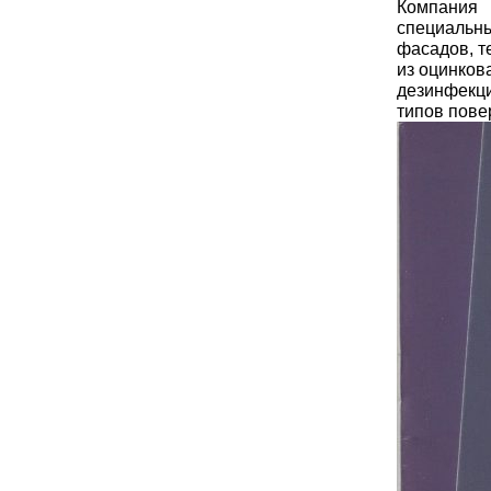
Компани
специальны
фасадов, т
из оцинков
дезинфекци
типов пове