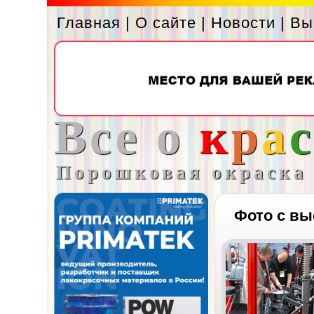
Главная
|
О сайте
|
Новости
|
Вы
Все о
к
р
а
Порошковая окраска
Фото с вы