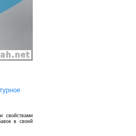
турное
и свойствами
бавок в своей