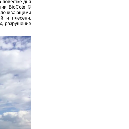
а повестке дня
гии BioCote ®
спечивающими
й и плесени,
ах, разрушение