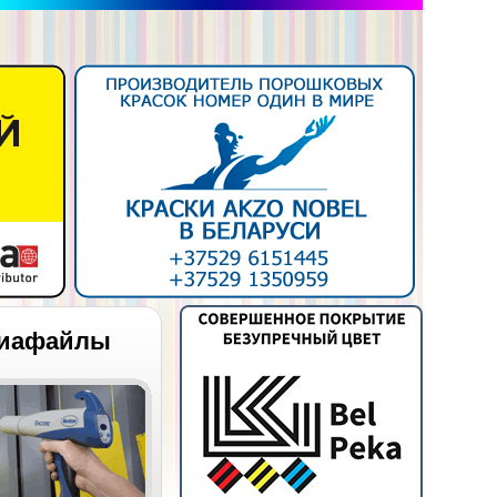
иафайлы