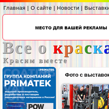
Главная
|
О сайте
|
Новости
|
Выставк
Все о
к
р
а
с
к
Красим вместе
Фото с выставо