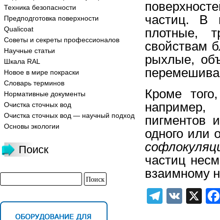
поверхнос
Техника безопасности
частиц. В 
Предподготовка поверхности
Qualicoat
плотные, т
Советы и секреты профессионалов
свойствам б
Научные статьи
рыхлые, об
Шкала RAL
перемешива
Новое в мире покраски
Словарь терминов
Кроме того
Нормативные документы
например,
Очистка сточных вод
Очистка сточных вод — научный подход
пигментов 
Основы экологии
одного или 
софлокуляц
Поиск
частиц несм
взаимному 
Telegra
VK
X