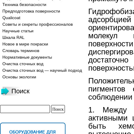
Техника безопасности
Гидрофобиз
Предподготовка поверхности
адсорбцией
Qualicoat
Советы и секреты профессионалов
ориентиро
Научные статьи
молекул н
Шкала RAL
поверхно
Новое в мире покраски
диспергиро
Словарь терминов
Нормативные документы
достаточно
Очистка сточных вод
поверхность
Очистка сточных вод — научный подход
Основы экологии
Положите
пигментов 
Поиск
соблюдении 
1. Между 
активными 
быть хемо
вытеснение