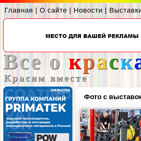
Главная
|
О сайте
|
Новости
|
Выставк
Все о
к
р
а
с
к
Красим вместе
Фото с выставо