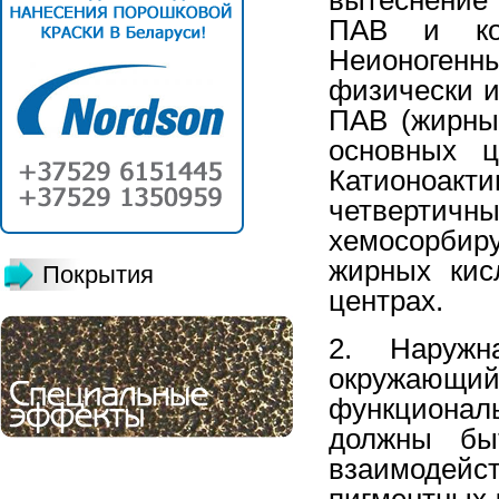
ПАВ и ком
Неионоге
физически и
ПАВ (жирны
основных ц
Катионоак
четверти
хемосорбир
жирных кис
Покрытия
центрах.
2. Наружн
окружающ
функциона
должны бы
взаимодейст
пигментных 