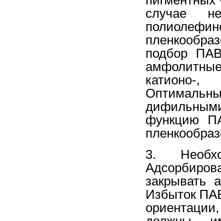
случае не
полиолеф
пленкообра
подбор ПАВ
амфолитные
катионо-,
Оптимальн
дифильным
функцию ПА
пленкообраз
3. Необх
Адсорбиро
закрывать 
Избыток ПАВ
ориентации,
должны им