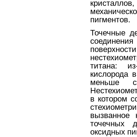
кристаллов
механическ
пигментов.
Точечные д
соединения 
поверхн
нестехиоме
титана: и
кислорода 
меньше ст
Нестехиомет
в котором 
стехиометр
вызванное 
точечных д
оксидных пиг