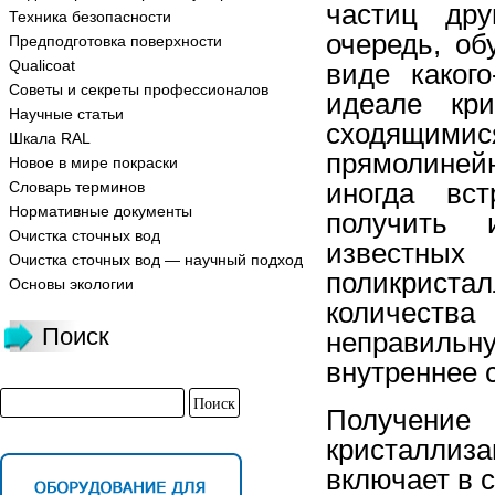
частиц дру
Техника безопасности
очередь, о
Предподготовка поверхности
Qualicoat
виде каког
Советы и секреты профессионалов
идеале кри
Научные статьи
сходящи
Шкала RAL
прямолине
Новое в мире покраски
иногда вс
Словарь терминов
Нормативные документы
получить 
Очистка сточных вод
известных
Очистка сточных вод — научный подход
поликриста
Основы экологии
количест
Поиск
неправиль
внутреннее 
Получение 
кристалли
включает в с