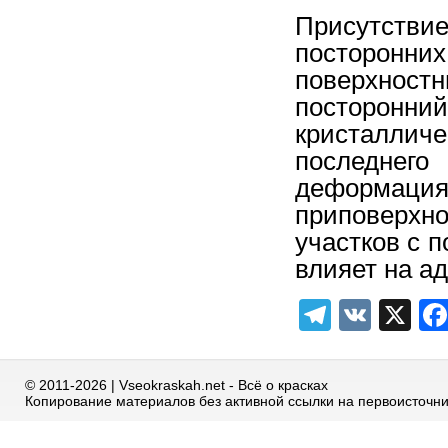
Присутст
посторонн
поверхнос
посторонни
кристалли
последнег
деформац
приповерх
участков с 
влияет на а
Telegra
VK
X
© 2011-2026 | Vseokraskah.net - Всё о красках
Копирование материалов без активной ссылки на первоисточн