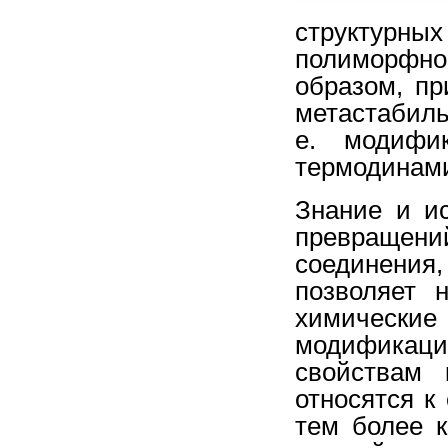
структурны
полиморфно
образом, пр
метастабил
е. модифик
термодинами
Знание и и
превращен
соединения
позволяет 
химическ
модификаци
свойствам 
относятся к
тем более к