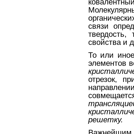
ковалентны
Молекулярн
органическ
связи опре
твердость, 
свойства и д
То или иное
элементов в
кристалл
отрезок, п
направлен
совмещае
трансляци
кристаллич
решетку.
Важнейшим 