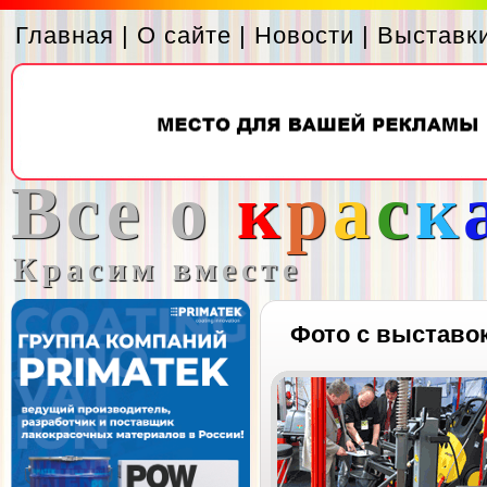
Главная
|
О сайте
|
Новости
|
Выставк
Все о
к
р
а
с
к
Красим вместе
Фото с выставо