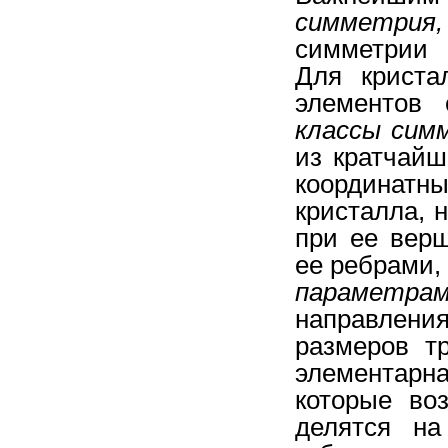
симметр
симметрии 
Для криста
элементов
классы сим
из кратчайш
координатн
кристалла, 
при ее вер
ее ребрами,
параметр
направлени
размеров т
элементарн
которые во
делятся н