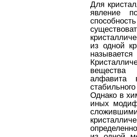
Для кристал
явление п
способность
существов
кристалличе
из одной к
называет
Кристаллич
вещества 
алфавита 
стабильно
Однако в хи
иных модиф
сложивш
кристалли
определенн
из одной м