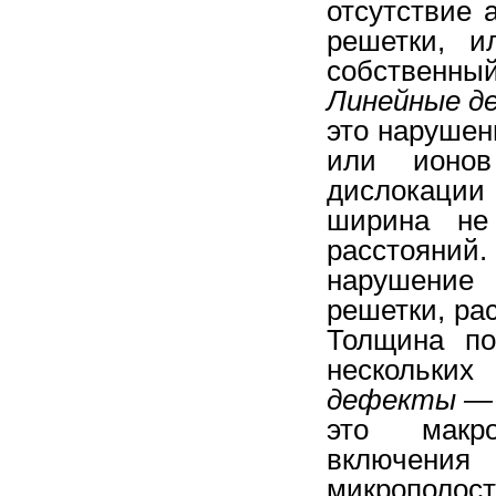
отсутствие 
решетки, и
собственны
Линейные д
это нарушен
или ионов
дислокации
ширина не
расстояни
нарушение
решетки, ра
Толщина по
нескольки
дефекты —
это макро
включения
микрополост