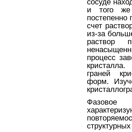
сосуде нахо
и того же
постепенно 
счет раство
из-за больш
раствор 
ненасыщенн
процесс зав
кристалла.
граней кри
форм. Изуч
кристаллогр
Фазовое
характериз
повторяемо
структу