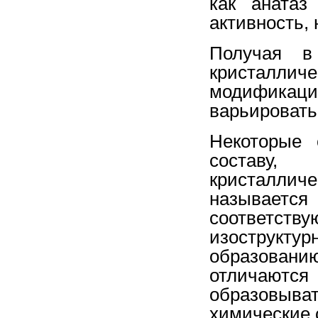
как анатаз
активность, 
Получая в
кристалл
модификаци
варьировать
Некоторые 
составу, 
кристалли
называ
соответс
изострук
образовани
отличаются
образовыв
химические