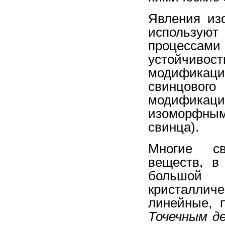
Явления из
используют 
процесса
устойчивос
модификаци
свинцового
модификаци
изоморфны
свинца).
Многие св
веществ, в
большой 
кристаллич
линейные, 
Точечным 