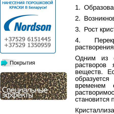
1. Образов
2. Возникно
3. Рост кри
4. Перекри
растворения
Одним из с
Покрытия
растворов 
веществ. Е
образуется
временем 
растворимо
становится
Кристаллиза