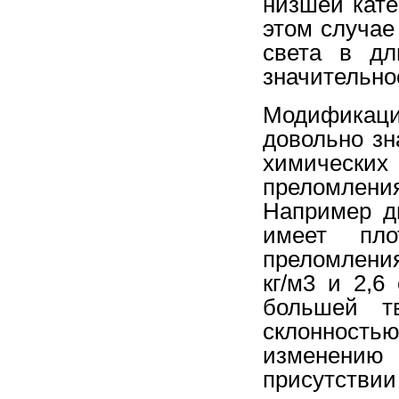
низшей кате
этом случае
света в дл
значительно
Модификации
довольно зн
химических
преломлени
Например д
имеет пло
преломления
кг/м3 и 2,6
большей т
склонность
изменению
присутствии