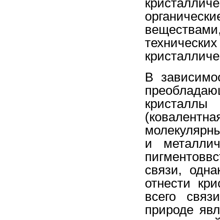
кристалличе
органически
веществами
техническ
кристалличе
В зависимо
преоблада
кристалл
(ковалентн
молекулярны
и металлич
пигментовв
связи, одна
отнести кр
всего связ
природе яв