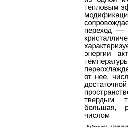
тепловым э
модифик
сопровожда
переход — 
кристалл
характериз
энергии ак
температур
переохлажд
от нее, чис
достаточн
пространств
твердым т
большая, р
числом