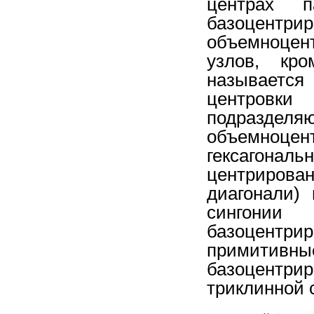
центрах 
базоцентри
объемноцент
узлов, кр
называется
центровк
подраздел
объемноцен
гексагон
центрирова
диагонали)
сингонии
базоцентр
примитивны
базоцентри
триклинной 