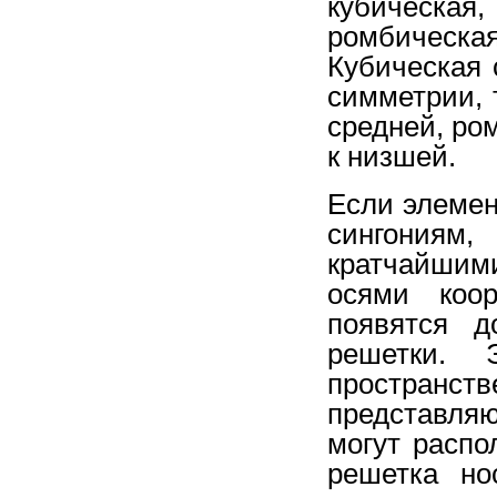
кубическая
ромбическ
Кубическая 
симметрии,
средней, ро
к низшей.
Если элемен
сингониям,
кратчайшим
осями коор
появятся д
решетки. 
пространст
представля
могут распо
решетка но