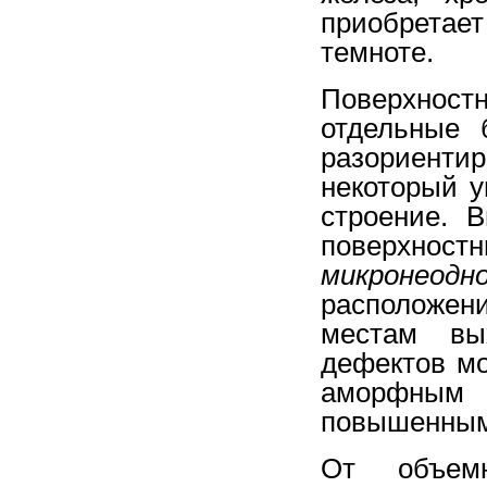
приобретае
темноте.
Поверхност
отдельные 
разориенти
некоторый у
строение. 
поверхност
микронеодн
расположени
местам вы
дефектов мо
аморфным 
повышенным 
От объемн