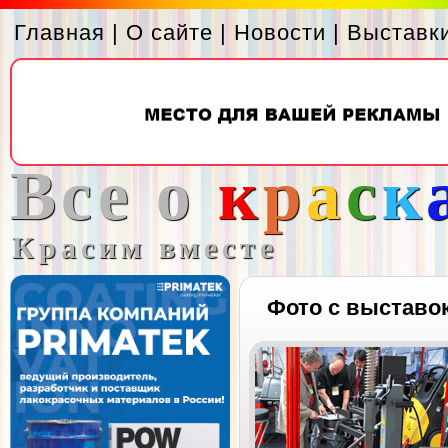
Главная
|
О сайте
|
Новости
|
Выставк
Все о
к
р
а
с
к
Красим вместе
Фото с выставо