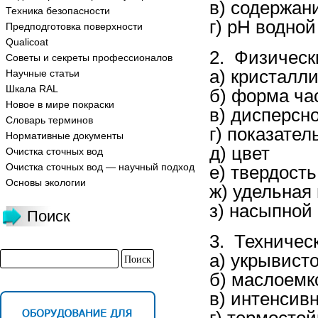
в) содержан
Техника безопасности
г) рН водно
Предподготовка поверхности
Qualicoat
2. Физическ
Советы и секреты профессионалов
а) кристалл
Научные статьи
Шкала RAL
б) форма ча
Новое в мире покраски
в) дисперсн
Словарь терминов
г) показате
Нормативные документы
д) цвет
Очистка сточных вод
Очистка сточных вод — научный подход
е) твердость
Основы экологии
ж) удельная
з) насыпной
Поиск
3. Техничес
а) укрывист
б) маслоемк
в) интенсив
г) термостой