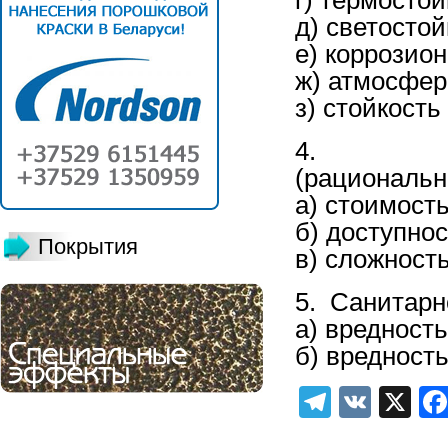
д) светостой
е) коррозио
ж) атмосфер
з) стойкост
4. Техни
(рациональн
а) стоимост
б) доступно
Покрытия
в) сложност
5. Санитарн
а) вредност
б) вредност
Telegra
VK
X