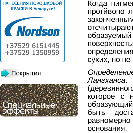
Когда пигме
протйвопо л
законченным
отсчитыра
образуем
поверхно
определения
сухих, но не
Определени
Покрытия
Лангханса
.
(деревянно
которое с 
образующий
быть дост
равномерно
основания.