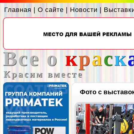
Главная
|
О сайте
|
Новости
|
Выставк
Все о
к
р
а
с
к
Красим вместе
Фото с выставо