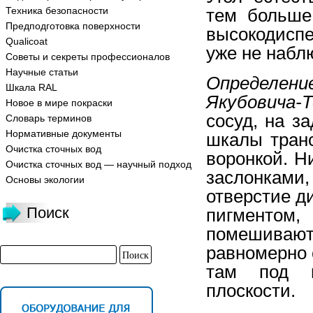
Техника безопасности
тем больше
Предподготовка поверхности
высокодисп
Qualicoat
уже не набл
Советы и секреты профессионалов
Научные статьи
Определени
Шкала RAL
Якубовича-Т
Новое в мире покраски
сосуд, на з
Словарь терминов
Нормативные документы
шкалы тран
Очистка сточных вод
воронкой. Н
Очистка сточных вод — научный подход
заслонками,
Основы экологии
отверстие д
Поиск
пигментом,
помешивают 
равномерно 
там под н
плоскости.