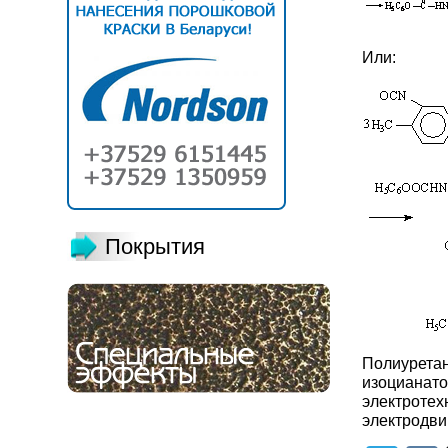
Или:
Покрытия
Полиурета
изоциана
электроте
электродвиг