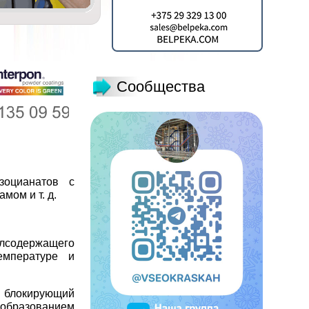
Сообщества
зоцианатов с
мом и т. д.
илсодержащего
емпературе и
я блокирующий
 образованием