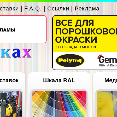
ставки
|
F.A.Q.
|
Ссылки
|
Реклама
|
с
к
а
х
ставок
Шкала RAL
Мед