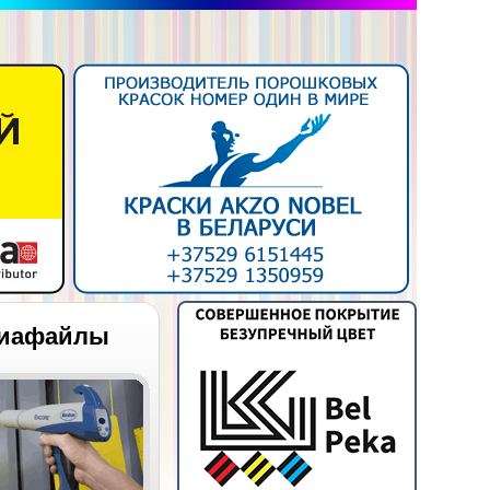
иафайлы