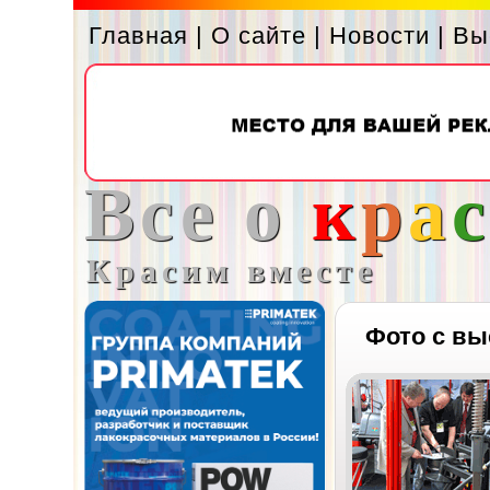
Главная
|
О сайте
|
Новости
|
Вы
Все о
к
р
а
Красим вместе
Фото с вы