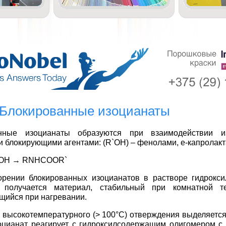
. Блокированные изоцианаты
нные изоцианаты образуются при взаимодействии и
 блокирующими агентами: (R`OH) – фенолами, e-капролакта
`OH → RNHCOOR`
орении блокированных изоцианатов в растворе гидрокс
 получается материал, стабильный при комнатной т
ийся при нагревании.
 высокотемпературного (> 100°С) отверждения выделяетс
зоцианат реагирует с гидроксилсодержащим олигомером с