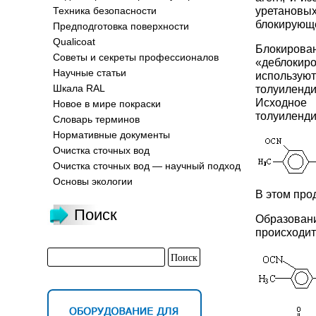
уретановых
Техника безопасности
блокирующе
Предподготовка поверхности
Qualicoat
Блокиров
Советы и секреты профессионалов
«деблокиро
Научные статьи
использу
Шкала RAL
толуиленд
Исходное
Новое в мире покраски
толуиленди
Словарь терминов
Нормативные документы
Очистка сточных вод
Очистка сточных вод — научный подход
Основы экологии
В этом про
Поиск
Образован
происходит