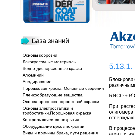
База знаний
Основы коррозии
Лакокрасочные материалы
5.13.1
Водно-дисперсионные краски
Алюминий
Блокирова
Анодирование
различными
Порошковая краска. Основные сведения
Пленкообразующие вещества
RNCO + R
Основа процесса порошковой окраски
При раств
Основы электростатики и
олигомера
трибостатики.Порошковая окраска
отверждающ
Контроль качества покрытия
Оборудование цехов покрытий
В процессе
Виды и причины брака, пути решения
агент, и и