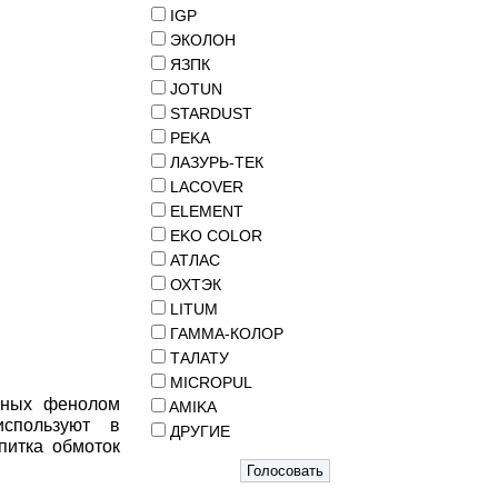
IGP
ЭКОЛОН
ЯЗПК
JOTUN
STARDUST
PEKA
ЛАЗУРЬ-ТЕК
LACOVER
ELEMENT
EKO COLOR
АТЛАС
ОХТЭК
LITUM
ГАММА-КОЛОР
ТАЛАТУ
MICROPUL
нных фенолом
AMIKA
используют в
ДРУГИЕ
питка обмоток