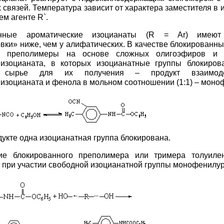
 связей. Температура зависит от характера заместителя в 
м агенте R`.
анные ароматические изоцианаты (R = Ar) имеют 
вки» ниже, чем у алифатических. В качестве блокированн
ют преполимеры на основе сложных олигоэфиров и 
иизоцианата, в которых изоцианатные группы блокиро
 сырье для их получения – продукт взаимоде
изоцианата и фенола в мольном соотношении (1:1) – моно
дукте одна изоцианатная группа блокирована.
ие блокированного преполимера или тримера толуилен
 при участии свободной изоцианатной группы монофенилур