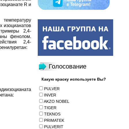
изоцианате R и
температуру
ых изоцианатов
тримеры 2,4-
ваны фенолом.
йствия 2,4-
фенилуретан:
Голосование
Какую краску используете Вы?
PULVER
диизоцианата
етана:
INVER
AKZO NOBEL
TIGER
TEKNOS
PRIMATEK
PULVERIT