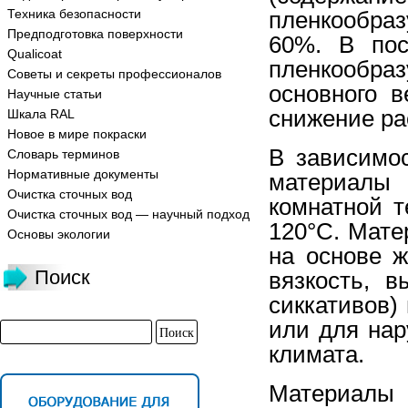
Техника безопасности
пленкообра
Предподготовка поверхности
60%. В пос
Qualicoat
пленкообр
Советы и секреты профессионалов
основного 
Научные статьи
снижение ра
Шкала RAL
Новое в мире покраски
В зависимо
Словарь терминов
Нормативные документы
материалы 
Очистка сточных вод
комнатной т
Очистка сточных вод — научный подход
120°С. Мате
Основы экологии
на основе 
Поиск
вязкость, 
сиккативов)
или для нар
климата.
Материалы 