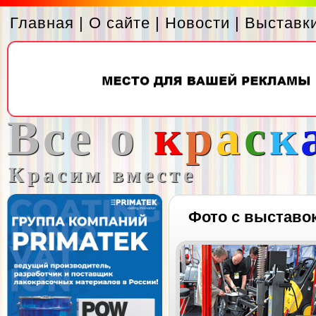
Главная
|
О сайте
|
Новости
|
Выставк
Все о
к
р
а
с
к
Красим вместе
Фото с выставо