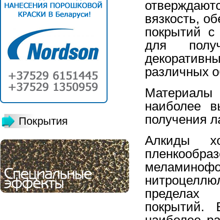
отверждают
вязкость, о
покрытий с
для полу
декоративн
различных о
Материалы
наиболее в
получения л
Покрытия
Алкиды х
пленкообра
меламиноф
нитроцеллюл
пределах 
покрытий.
наиболее р