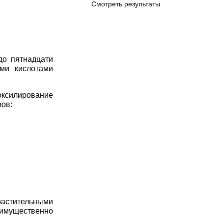
Смотреть результаты
до пятнадцати
ми кислотами
оксилирование
ров:
астительными
еимущественно