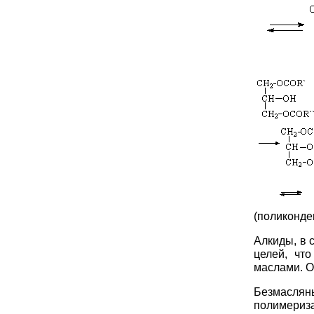
(полик
Алкиды, в 
целей, чт
маслами. О
Безмаслян
полимери