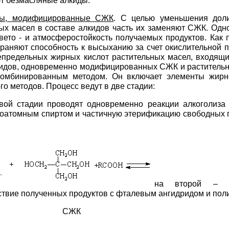
т безмасляные алкиды.
ры, модифицированные СЖК
. С целью уменьшения дол
ых масел в составе алкидов часть их заменяют СЖК. Одн
вето - и атмосферостойкость получаемых продуктов. Как 
раняют способность к высыханию за счет окислительной 
епредельных жирных кислот растительных масел, входящих
кидов, одновременно модифицированных СЖК и раститель
комбинированным методом. Он включает элементы жирн
го методов. Процесс ведут в две стадии:
вой стадии проводят одновременно реакции алкоголиза 
оатомным спиртом и частичную этерификацию свободных 
на второй – о
твие полученных продуктов с фталевым ангидридом и пол
ло СЖК