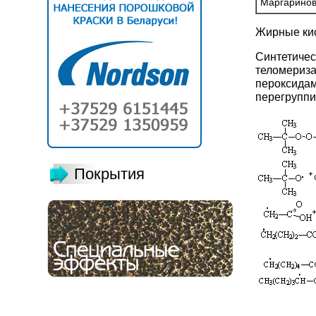
Маргаринов
Жирные кис
Синтетич
теломериза
пероксидам
перегруппи
Покрытия