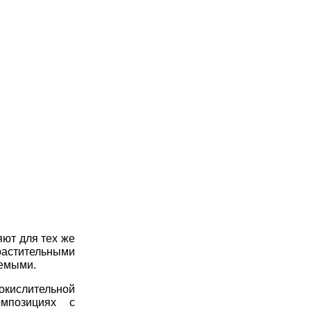
яют для тех же
астительными
яемыми.
кислительной
мпозициях с