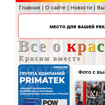
Главная
|
О сайте
|
Новости
|
Вы
Все о
к
р
а
Красим вместе
Фото с вы