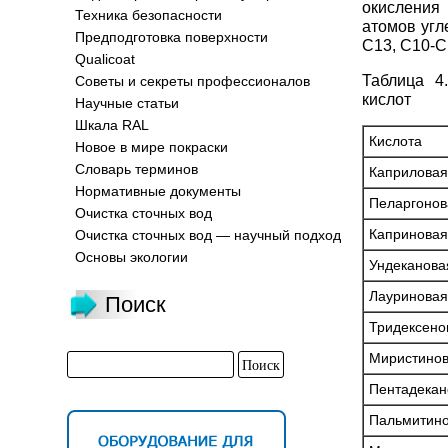
окисления
Техника безопасности
атомов угл
Предподготовка поверхности
С13, С10-С
Qualicoat
Таблица 4
Советы и секреты профессионалов
кислот
Научные статьи
Шкала RAL
Кислота
Новое в мире покраски
Словарь терминов
Каприловая
Нормативные документы
Пеларгонов
Очистка сточных вод
Каприновая
Очистка сточных вод — научный подход
Основы экологии
Ундеканова
Лауриновая
Поиск
Тридексено
Миристинов
Пентадекан
Пальмитино