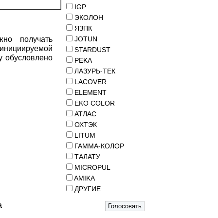
IGP
ЭКОЛОН
ЯЗПК
жно получать
JOTUN
 инициируемой
STARDUST
у обусловлено
PEKA
ЛАЗУРЬ-ТЕК
LACOVER
ELEMENT
EKO COLOR
АТЛАС
ОХТЭК
LITUM
ГАММА-КОЛОР
ТАЛАТУ
MICROPUL
AMIKA
ДРУГИЕ
а