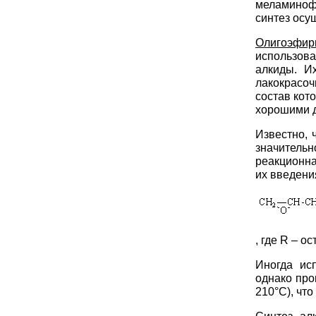
меламиноф
синтез осу
Олигоэфир
использов
алкиды. И
лакокрасоч
состав к
хорошими 
Известно
значитель
реакционна
их введени
, где R – о
Иногда ис
однако про
210°С), чт