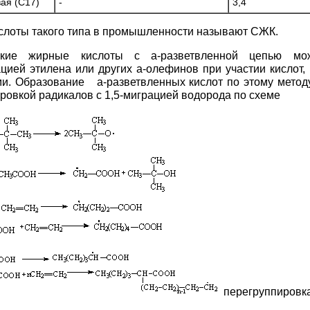
ая (С17)
-
3,4
лоты такого типа в промышленности называют СЖК.
еские жирные кислоты с a-разветвленной цепью мо
цией этилена или других a-олефинов при участии кислот,
и. Образование a-разветвленных кислот по этому метод
ровкой радикалов с 1,5-миграцией водорода по схеме
перегруппировк