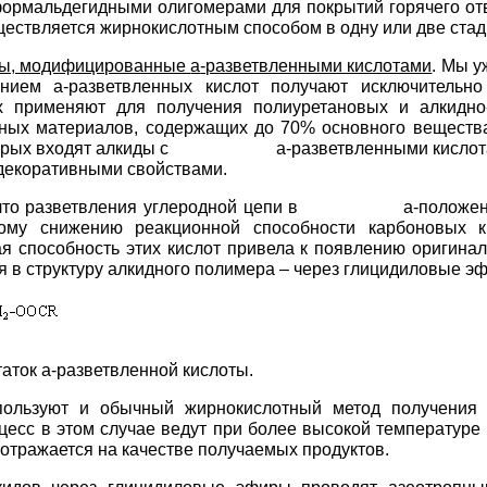
ормальдегидными олигомерами для покрытий горячего от
ществляется жирнокислотным способом в одну или две стад
ы, модифицированные
a
-разветвленными кислотами
. Мы у
анием a-разветвленных кислот получают исключительн
х применяют для получения полиуретановых и алкидно
ных материалов, содержащих до 70% основного вещества
оторых входят алкиды с a-разветвленными кислота
декоративными свойствами.
, что разветвления углеродной цепи в a-положени
ному снижению реакционной способности карбоновых к
я способность этих кислот привела к появлению оригинал
я в структуру алкидного полимера – через глицидиловые э
статок a-разветвленной кислоты.
пользуют и обычный жирнокислотный метод получения 
цесс в этом случае ведут при более высокой температуре
о отражается на качестве получаемых продуктов.