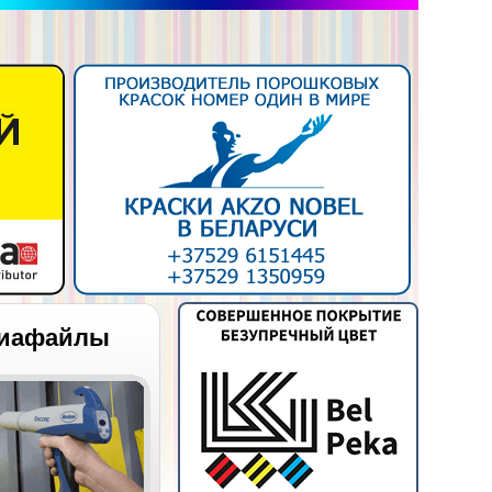
иафайлы