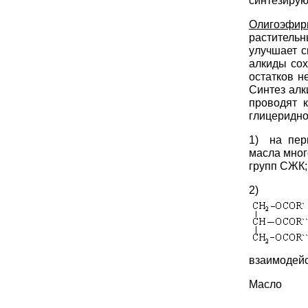
синтезирую
Олигоэфи
растительн
улучшает с
алкиды сох
остатков н
Синтез ал
проводят 
глицеридно
1) на пер
масла мног
групп СЖК;
2)
взаимодейс
Мас