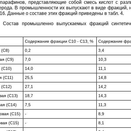
 парафинов, представляющие собой смесь кислот с раз
ерода. В промышленности их выпускают в виде фракций, 
16. Данные о составе этих фракций приведены в табл. 4.
. Состав промышленно выпускаемых фракций синтетич
Содержание фракции С10 - С13, %
Содержание фра
 (С8)
0,2
3,4
ая (С9)
7,0
10,3
 (С10)
14,0
11,1
я (С11)
25,5
14,8
 (С12)
27,1
14,2
вая (С13)
18,7
14,3
ая (С14)
7,5
11,3
овая (С15)
-
8,9
вая (С15)
-
8,1