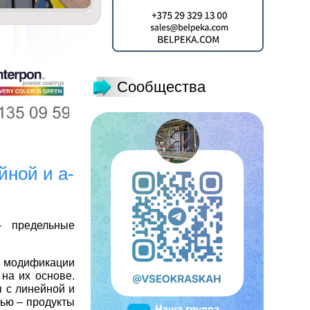
Сообщества
йной и a-
- предельные
я модификации
на их основе.
 с линейной и
ью – продукты