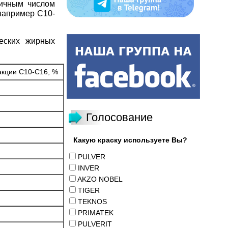
личным числом
например С10-
еских жирных
кции С10-С16, %
Голосование
Какую краску используете Вы?
PULVER
INVER
AKZO NOBEL
TIGER
TEKNOS
PRIMATEK
PULVERIT