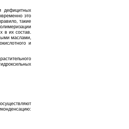
и дефицитных
овременно это
правило, такие
полимеризации
 в их состав.
ными маслами,
окислотного и
растительного
гидроксильных
существляют
иконденсацию: