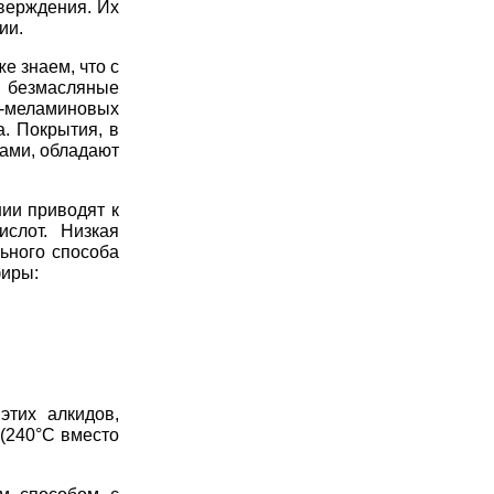
верждения. Их
ии.
же знаем, что с
о безмасляные
-меламиновых
. Покрытия, в
ми, обладают
и приводят к
ислот. Низкая
ьного способа
фиры:
этих алкидов,
 (240°С вместо