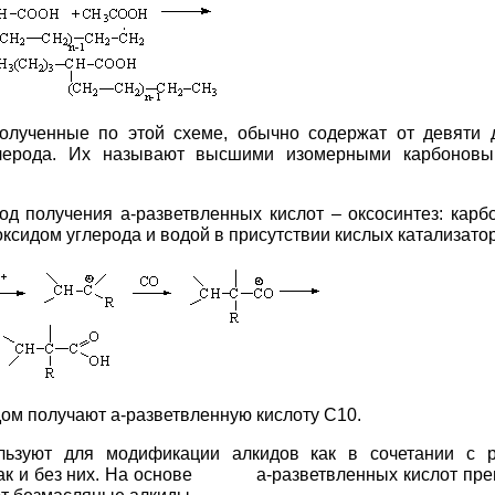
полученные по этой схеме, обычно содержат от девяти 
лерода. Их называют высшими изомерными карбоновы
од получения a-разветвленных кислот – оксосинтез: карб
ксидом углерода и водой в присутствии кислых катализато
ом получают a-разветвленную кислоту С10.
ьзуют для модификации алкидов как в сочетании с р
так и без них. На основе a-разветвленных кислот пр