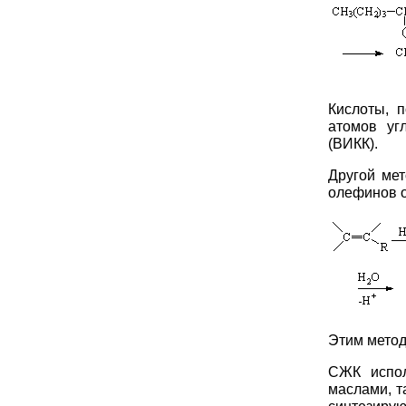
Кислоты, 
атомов уг
(ВИКК).
Другой мет
олефинов о
Этим метод
СЖК испол
маслами, 