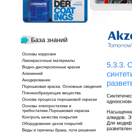
База знаний
Основы коррозии
Лакокрасочные материалы
5.3.3.
Водно-дисперсионные краски
синтет
Алюминий
Анодирование
развет
Порошковая краска. Основные сведения
Пленкообразующие вещества
Синтетиче
Основа процесса порошковой окраски
одноосновн
Основы электростатики и
трибостатики.Порошковая окраска
Насыщенны
Контроль качества покрытия
алкидов. Э
Для модифи
Оборудование цехов покрытий
разветвлен
Виды и причины брака, пути решения