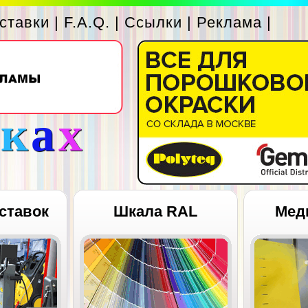
ставки
|
F.A.Q.
|
Ссылки
|
Реклама
|
с
к
а
х
ставок
Шкала RAL
Мед