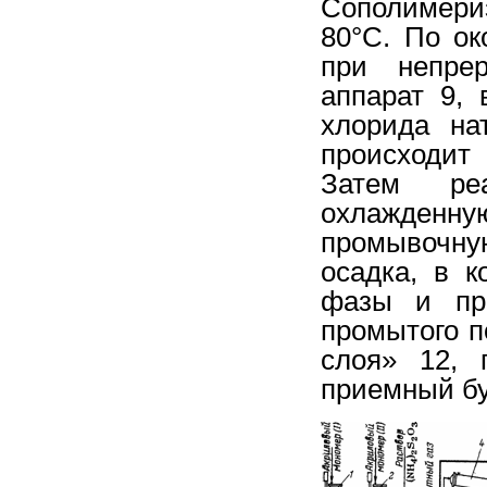
Сополимери
80°С. По о
при непре
аппарат 9,
хлорида на
происходит
Затем реа
охлажденну
промывочную
осадка, в 
фазы и про
промытого п
слоя» 12, 
приемный бу