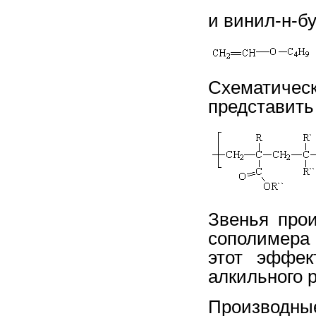
и винил-н-б
Схематичес
представит
Звенья про
сополимера
этот эффек
алкильного 
Производн