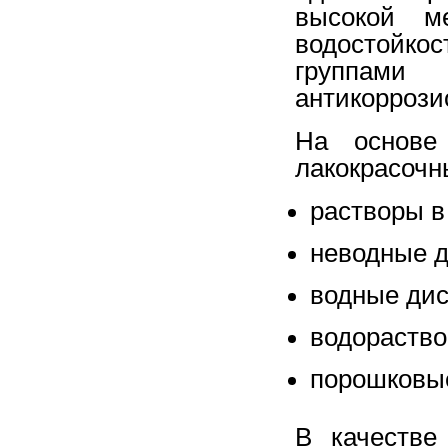
высокой м
водостойко
группам
антикоррози
На основе 
лакокрасочн
растворы в
неводные д
водные дис
водораств
порошковы
В качестве