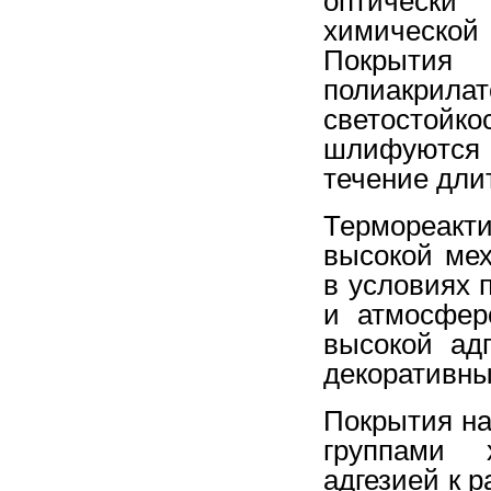
оптически
химической
Покрытия
полиакрила
светостой
шлифуются
течение дли
Термореакт
высокой ме
в условиях 
и атмосфер
высокой ад
декоративны
Покрытия на
группами 
адгезией к 