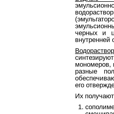
эмульсион
водорас
(эмульгат
эмульсион
черных и ц
внутренней 
Водораство
синтезиру
мономеров, 
разные пол
обеспечива
его отвержд
Их получают
сополим
смешив