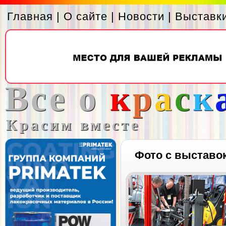
Главная
|
О сайте
|
Новости
|
Выставк
Все о
к
р
а
с
к
Красим вместе
Фото с выставо