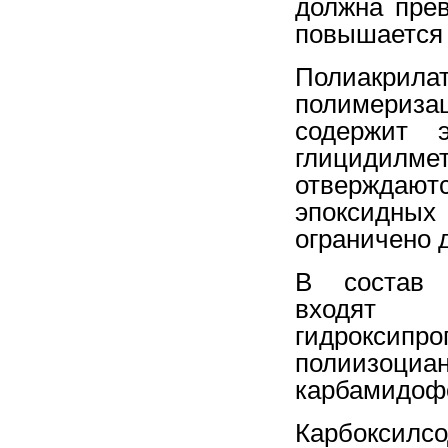
должна пре
повышается 
Полиакрила
полимеризац
содержит э
глицидил
отверждаю
эпоксидны
ограничено 
В состав г
входя
гидроксипр
полиизоци
карбамидоф
Карбоксил