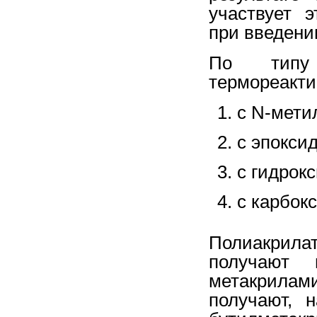
участвует 
при введени
По типу 
термореакти
с N-мети
с эпокси
с гидрок
с карбок
Полиакрил
получают 
метакрила
получают, 