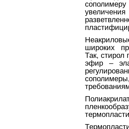
сополимер
увеличен
разветвлен
пластифици
Неакрилов
широких пр
Так, стирол
эфир – эла
регулирова
сополиме
требованиям
Полиакри
пленкообраз
термопласти
Термоплас