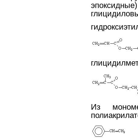
эпоксидные
глицидиловы
гидроксиэти
глицидилмет
Из моном
полиакрилат