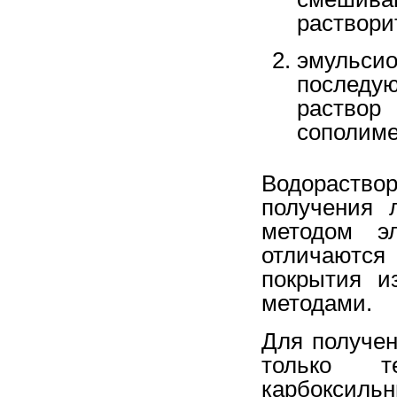
раствори
эмуль
последу
раствор
сополиме
Водораство
получения 
методом эл
отличаются
покрытия и
методами.
Для получе
только т
карбокс