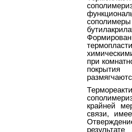
сополимери
функциональ
сополимер
бутилакри
Формиро
термопласти
химическим
при комнатн
покрытия
размягчаютс
Термореа
сополимериз
крайней ме
связи, име
Отвержден
результате