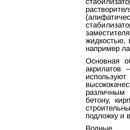
стабилиз
растворит
(алифатич
стабилизат
заместител
жидкостью,
например ла
Основная о
акрилатов 
использ
высококачес
различным 
бетону, кир
строительны
подложку и 
Водные д