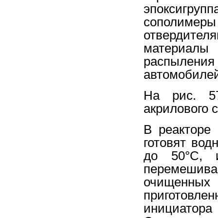
эпоксигру
сополиме
отвердите
материалы 
распыления
автомобилей
На рис. 57
акрилового 
В реакторе
готовят вод
до 50°С, 
перемешив
очищенных
приготовл
инициатора