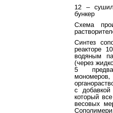
12 – сушил
бункер
Схема прои
растворителе
Синтез соп
реакторе 1
водяным па
(через жидк
5 предва
мономеров,
органораст
с добавкой
который вс
весовых ме
Сополимер