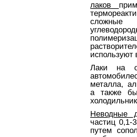
лаков
при
термореакт
сложные 
углеводоро
полимериза
растворит
используют 
Лаки на о
автомобил
металла, а
а также бы
холодильник
Неводные д
частиц 0,1-
путем сопо