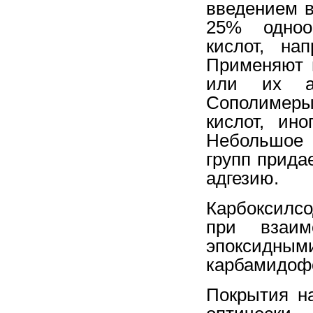
введением в
25% одноо
кислот, на
Применяют 
или их ан
Сополимер
кислот, ин
Небольшое 
групп прида
адгезию.
Карбоксилс
при взаим
эпоксидн
карбамидоф
Покрытия н