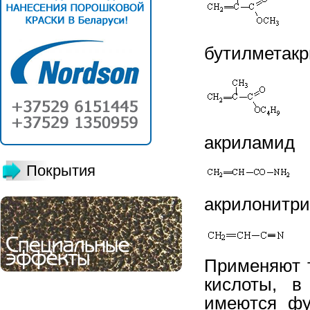
бутилметакр
акриламид
Покрытия
акрилонитр
Применяют 
кислоты, в
имеются фу