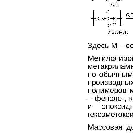
Здесь М – с
Метилоли
метакрилам
по обычным
производных
полимеров м
– феноло-,
и эпоксид
гексаметокс
Массовая д