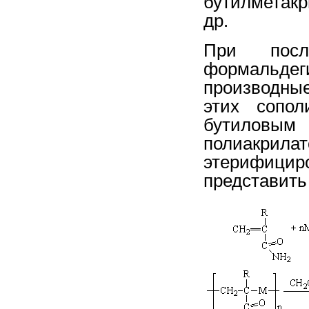
бутилметак
др.
При посл
формальде
производные
этих сопол
бутиловым 
полиакрила
этерифиц
представить