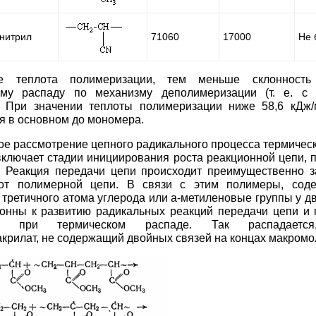
нитрил
71060
17000
Не 
 теплота полимеризации, тем меньше склонность
ому распаду по механизму деполимеризации (т. е. с 
. При значении теплоты полимеризации ниже 58,6 кДж
я в основном до мономера.
ое рассмотрение цепного радикального процесса термичес
ключает стадии инициирования роста реакционной цепи, п
. Реакция передачи цепи происходит преимущественно з
от полимерной цепи. В связи с этим полимеры, сод
 третичного атома углерода или a-метиленовые группы у д
онны к развитию радикальных реакций передачи цепи и 
в при термическом распаде. Так распадается
крилат, не содержащий двойных связей на концах макромо