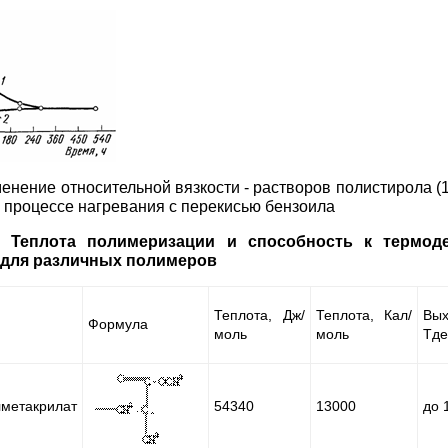
менение относительной вязкости - растворов полистирола (1)
в процессе нагревания с перекисью бензоила
8.
Теплота полимеризации и способность к термод
для различных полимеров
Теплота, Дж/
Теплота, Кал/
Вы
Формула
моль
моль
Тде
метакрилат
54340
13000
до 