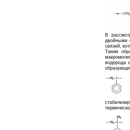
В рассмот
двойными 
связей, ко
Таким обр
макромоле
водорода о
образующий
стабилизи
термическо