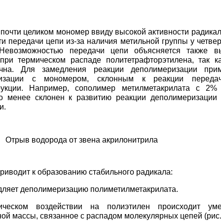
 почти целиком мономер ввиду высокой активности радикал
и передачи цепи из-за наличия метильной группы у четве
 Невозможностью передачи цепи объясняется также в
при термическом распаде политетрафторэтилена, так 
чна. Для замедления реакции деполимеризации при
ризации с мономером, склонным к реакции переда
рукции. Например, сополимер метилметакрилата с 2% 
но менее склонен к развитию реакции деполимеризации
и.
трыв водорода от звена акрилонитрила
риводит к образованию стабильного радикала:
едляет деполимеризацию полиметилметакрилата.
ическом воздействии на полиэтилен происходит ум
ой массы, связанное с распадом молекулярных цепей (рис. 