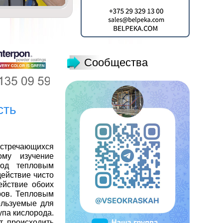
Сообщества
сть
стречающихся
ому изучение
под тепловым
ействие чисто
ействие обоих
ров. Тепловым
ользуемые для
упа кислорода.
т происходить