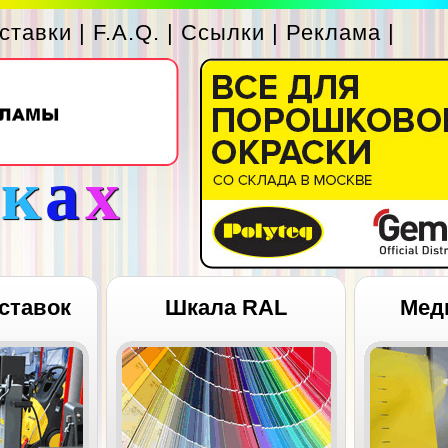
ставки
|
F.A.Q.
|
Ссылки
|
Реклама
|
с
к
а
х
ставок
Шкала RAL
Мед