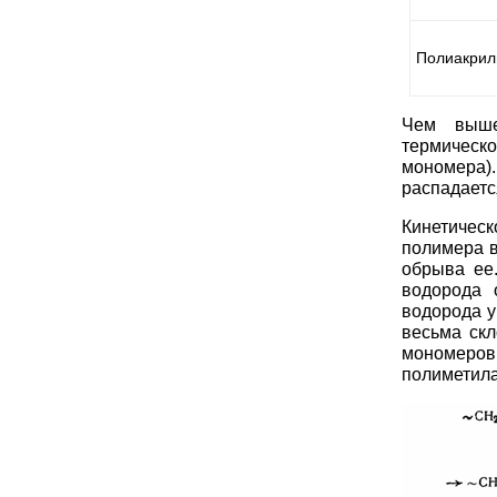
Полиакрил
Чем выше
термическ
мономера)
распадаетс
Кинетическ
полимера в
обрыва ее
водорода 
водорода у
весьма скл
мономеро
полиметила