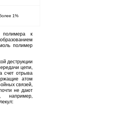
более 1%
 полимера к
образованием
/моль полимер
кой деструкции
ередачи цепи,
а счет отрыва
ержащие атом
войных связей,
почти не дают
, например,
лекул: