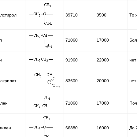
лстирол
39710
9500
То 
л
71060
17000
Бол
н
91960
22000
нет
акрилат
83600
20000
нет
илен
71060
17000
Поч
тилен
66880
16000
До 