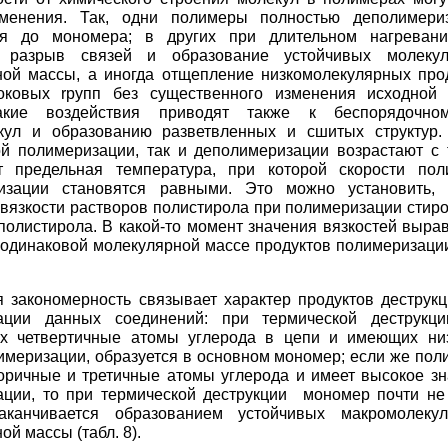
менения. Так, одни полимеры полностью деполимери
ся до мономера; в других при длительном нагревани
й разрыв связей и образование устойчивых молеку
ой массы, а иногда отщепление низкомолекулярных прод
оковых rpyпп без существенного изменения исходной 
акие воздействия приводят также к беспорядочно
кул и образованию разветвленных и сшитых структур.
й полимеризации, так и деполимеризации возрастают с 
т предельная температура, при которой скорости пол
изации становятся равными. Это можно установить, 
вязкости растворов полистирола при полимеризации стиро
полистирола. В какой-то момент значения вязкостей выра
 одинаковой молекулярной массе продуктов полимеризации
 закономерность связывает характер продуктов деструкц
ации данных соединений: при термической деструкци
х четвертичные атомы углерода в цепи и имеющих низ
имеризации, образуется в основном мономер; если же пол
оричные и третичные атомы углерода и имеет высокое зн
ции, то при термической деструкции мономер почти не 
аканчивается образованием устойчивых макромолеку
ой массы (табл. 8).