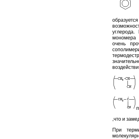
образуется
возможност
углерода.
мономера 
очень про
сополиме
термодест
значитель
воздействи
О
п
,что и зам
При терм
молекулярн