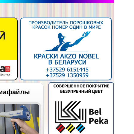
иафайлы