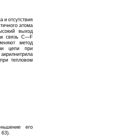
а и отсутствия
ртичного атома
ысокий выход
как связь С—F
меняют метод
чи цепи при
акрилнитрила
 при тепловом
еньшение его
63).