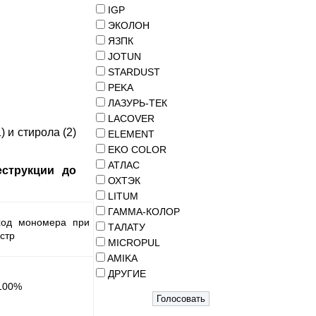
IGP
ЭКОЛОН
ЯЗПК
JOTUN
STARDUST
PEKA
ЛАЗУРЬ-ТЕК
LACOVER
 и стирола (2)
ELEMENT
EKO COLOR
АТЛАС
еструкции до
ОХТЭК
LITUM
ГАММА-КОЛОР
ход мономера при
ТАЛАТУ
стр
MICROPUL
AMIKA
ДРУГИЕ
100%