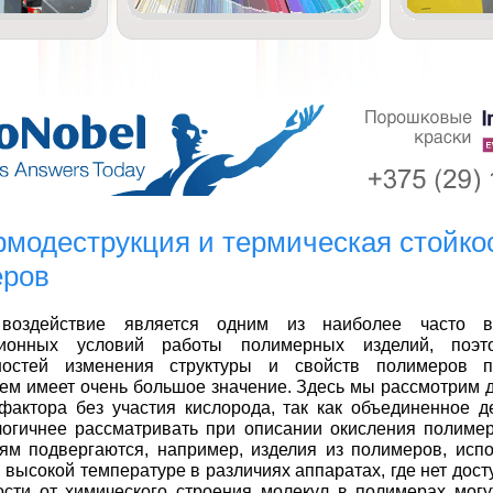
ермодеструкция и термическая стойко
еров
 воздействие является одним из наиболее часто в
ционных условий работы полимерных изделий, поэт
ностей изменения структуры и свойств полимеров 
ем имеет очень большое значение. Здесь мы рассмотрим д
фактора без участия кислорода, так как объединенное д
логичнее рассматривать при описании окисления полиме
ям подвергаются, например, изделия из полимеров, исп
 высокой температуре в различиях аппаратах, где нет дост
сти от химического строения молекул в полимерах могу