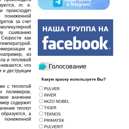
зуются,
т. е.
и происходит
л пониженной
уктов за счет
молекулярной
му сшиванию
 Скорости как
температурой.
имеризации и
например, из
ла и тепловой
вниваются, что
Голосование
 и деструкции
Какую краску используете Вы?
ии с теплотой
PULVER
и полимеров,
INVER
кое значение
AKZO NOBEL
имер содержит
TIGER
ачение теплот
образуется, а
TEKNOS
л пониженной
PRIMATEK
PULVERIT