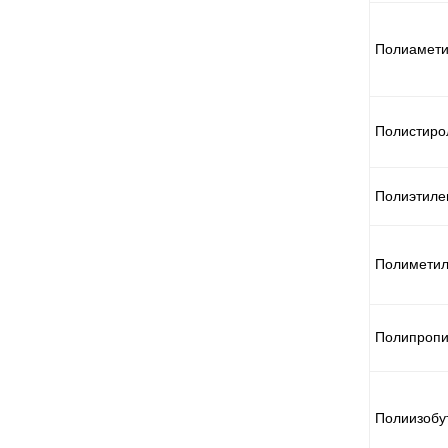
Полиaмети
Полистиро
Полиэтиле
Полиметил
Полипроп
Полиизобу