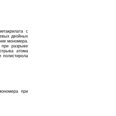
етакрилата с
цевых двойных
ние мономера.
я при разрыве
 отрыва атома
е полистирола
мономера при