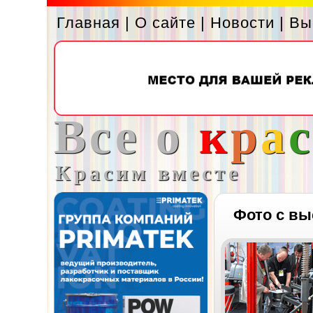
Главная
|
О сайте
|
Новости
|
Вы
Все о
к
р
а
Красим вместе
Фото с вы