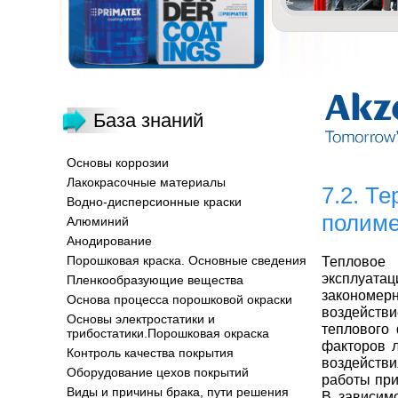
База знаний
Основы коррозии
Лакокрасочные материалы
7.2. Т
Водно-дисперсионные краски
полим
Алюминий
Анодирование
Порошковая краска. Основные сведения
Тепловое
эксплуата
Пленкообразующие вещества
закономер
Основа процесса порошковой окраски
воздействи
Основы электростатики и
теплового 
трибостатики.Порошковая окраска
факторов 
Контроль качества покрытия
воздействи
Оборудование цехов покрытий
работы при
Виды и причины брака, пути решения
В зависимо