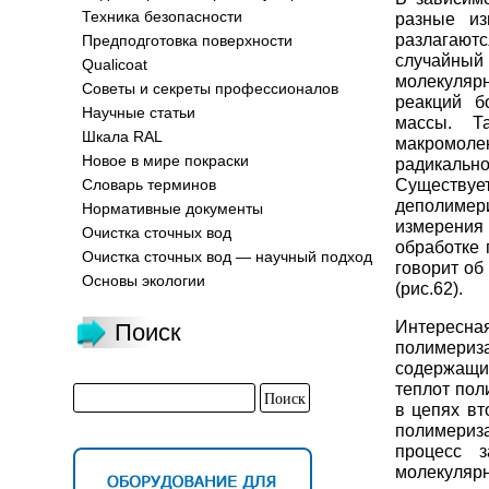
Техника безопасности
разные из
разлагают
Предподготовка поверхности
случайны
Qualicoat
молекулярн
Советы и секреты профессионалов
реакций б
Научные статьи
массы. Т
Шкала RAL
макромоле
Новое в мире покраски
радикально
Существуе
Словарь терминов
деполимер
Нормативные документы
измерения 
Очистка сточных вод
обработке 
Очистка сточных вод — научный подход
говорит об
Основы экологии
(рис.62).
Интересная
Поиск
полимериз
содержащи
теплот пол
в цепях вт
полимериза
процесс з
молекулярн