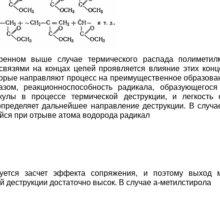
ренном выше случае термического распада полиметилм
связями на концах цепей проявляется влияние этих кон
торые направляют процесс на преимущественное образова
азом, реакционноспособность радикала, образующегос
кулы в процессе термической деструкции, и легкость
пределяет дальнейшее направление деструкции. В случа
ся при отрыве атома водорода радикал
руется засчет эффекта сопряжения, и поэтому выход 
й деструкции достаточно высок. В случае a-метилстирола