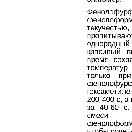
Фенолофур
фенолофо
текучест
пропитываю
однородны
красивый в
время сохр
температур
только при
фенолофу
гексаметиле
200-400 с, а
за 40-60 с
смеси 
фенолоформ
чтобы сочет