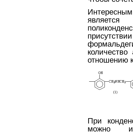
Интересным
являетс
поликонд
присутстви
формальде
количество
отношению к
При конден
можно исп