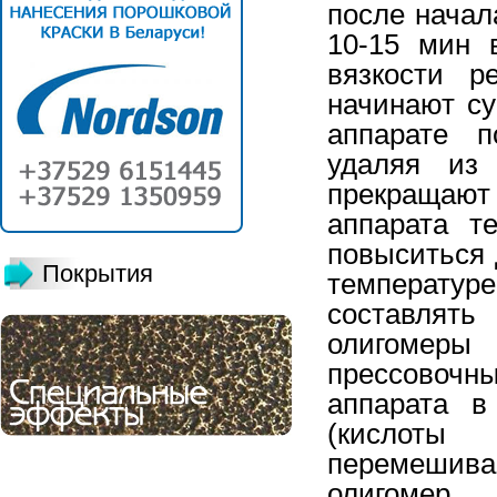
после начал
10-15 мин 
вязкости 
начинают су
аппарате п
удаляя из 
прекращают 
аппарата т
повыситься 
Покрытия
температу
составлят
олигомеры 
прессовочн
аппарата в
(кислоты 
перемешива
олигомер.