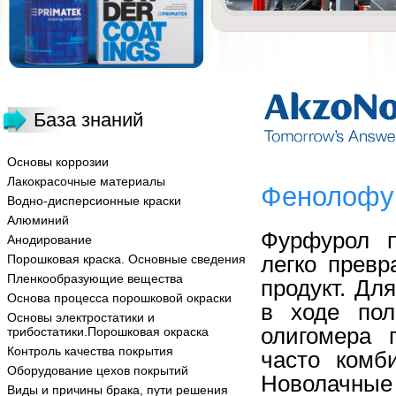
База знаний
Основы коррозии
Лакокрасочные материалы
Фенолофу
Водно-дисперсионные краски
Алюминий
Фурфурол п
Анодирование
легко прев
Порошковая краска. Основные сведения
Пленкообразующие вещества
продукт. Дл
Основа процесса порошковой окраски
в ходе пол
Основы электростатики и
олигомера 
трибостатики.Порошковая окраска
Контроль качества покрытия
часто комб
Оборудование цехов покрытий
Новолачны
Виды и причины брака, пути решения