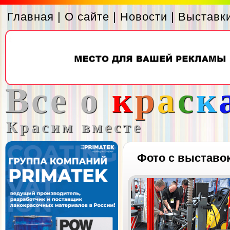
Главная
|
О сайте
|
Новости
|
Выставк
Все о
к
р
а
с
к
Красим вместе
Фото с выставо