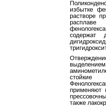
Поликонден
избытке фе
растворе п
расплав
фенологек
содержат 
дигидро
тригидрокси
Отвержде
выделением
аминомети
стой
Фенологек
применяют 
прессовочн
также лакок