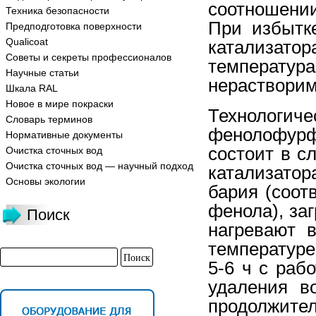
соотношени
Техника безопасности
При избытк
Предподготовка поверхности
Qualicoat
катализатор
Советы и секреты профессионалов
температур
Научные статьи
нерастворим
Шкала RAL
Новое в мире покраски
Техноло
Словарь терминов
фенолофурф
Нормативные документы
состоит в 
Очистка сточных вод
Очистка сточных вод — научный подход
катализатор
Основы экологии
бария (соотв
фенола), за
Поиск
нагревают 
температуре
5-6 ч с ра
удаления в
продолжите