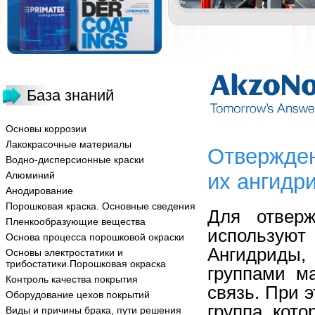
База знаний
Основы коррозии
Лакокрасочные материалы
Отвержден
Водно-дисперсионные краски
Алюминий
их ангидр
Анодирование
Порошковая краска. Основные сведения
Для отверж
Пленкообразующие вещества
использую
Основа процесса порошковой окраски
Ангидриды,
Основы электростатики и
трибостатики.Порошковая окраска
группами м
Контроль качества покрытия
связь. При 
Оборудование цехов покрытий
группа, кот
Виды и причины брака, пути решения