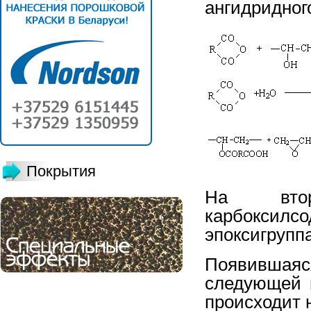
ангидридног
Покрытия
На вто
карбоксил
эпоксигрупп
Появившаяс
следующей 
происходит 