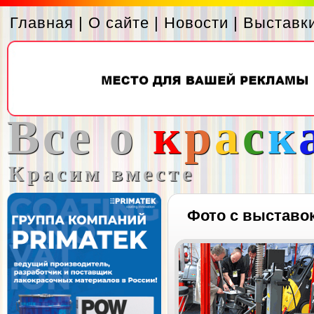
Главная
|
О сайте
|
Новости
|
Выставк
Все о
к
р
а
с
к
Красим вместе
Фото с выставо