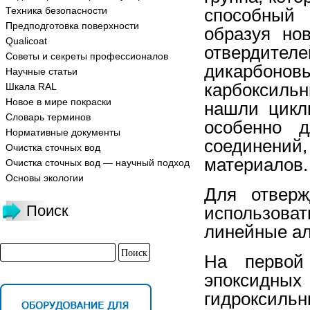
Техника безопасности
способный 
Предподготовка поверхности
образуя но
Qualicoat
отвердит
Советы и секреты профессионалов
дикарбонов
Научные статьи
карбоксиль
Шкала RAL
Новое в мире покраски
нашли цикл
Словарь терминов
особенно д
Нормативные документы
соединений
Очистка сточных вод
материалов.
Очистка сточных вод — научный подход
Основы экологии
Для отверж
Поиск
использова
линейные ал
На первой 
эпоксидных
гидроксиль