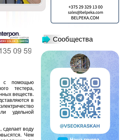
Сообщества
н с помощью
ого тестера,
нных веществ.
дставляются в
 электричество
ли удельной
, сделает воду
овысятся. Чем