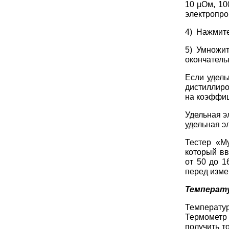
10 µОм, 10
электропро
4) Нажмите
5) Умножит
окончатель
Если удель
дистиллиро
на коэффиц
Удельная э
удельная э
Тестер «M
который вв
от 50 до 1
перед изме
Температ
Температур
Термометр
получить т