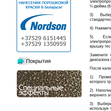
электропро
¼ дюйма (6
3) Выбери
стандартно
4) Нажмите
5) Если 
электропр
крышку тес
Замените 
диапазона 
Покрытия
После кали
1) Промой
которого т
2) Наполни
верхнего э
3) Выбери
используя 