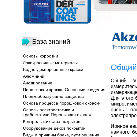
База знаний
Основы коррозии
Лакокрасочные материалы
Общий 
Водно-дисперсионные краски
Алюминий
Общий об
Анодирование
измерите
Порошковая краска. Основные сведения
измеряющег
Пленкообразующие вещества
Для этого 
Основа процесса порошковой окраски
микросимен
очень пл
Основы электростатики и
трибостатики.Порошковая окраска
электропро
Контроль качества покрытия
Ионное вещ
Оборудование цехов покрытий
намного б
Виды и причины брака, пути решения