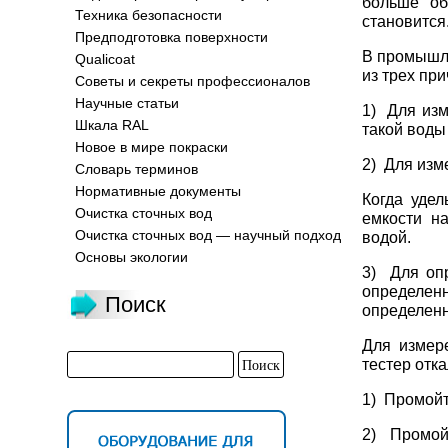
больше об
Техника безопасности
становится
Предподготовка поверхности
В промышле
Qualicoat
из трех при
Советы и секреты профессионалов
Научные статьи
1) Для изм
Шкала RAL
такой воды
Новое в мире покраски
2) Для изм
Словарь терминов
Нормативные документы
Когда уде
Очистка сточных вод
емкости н
Очистка сточных вод — научный подход
водой.
Основы экологии
3) Для оп
определе
Поиск
определенн
Для измере
тестер отк
1) Промойт
2) Промойт