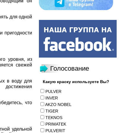
роводящим он
ять для одной
и пригодности
го уровня, из
няется свежей
Голосование
ых в воду для
Какую краску используете Вы?
 достижения
PULVER
INVER
бедитесь, что
AKZO NOBEL
TIGER
TEKNOS
PRIMATEK
тной удельной
PULVERIT