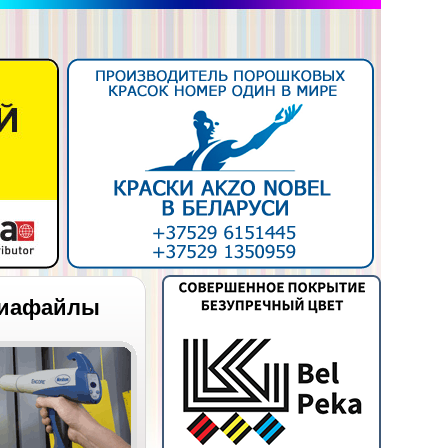
иафайлы