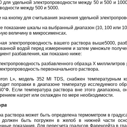
0 для удельной электропроводности между 50 и 500 и 100
водности между 500 и 5000.
 на кнопку для считывания значения удельной электропров
е показание шкалы на выбранный диапазон (10, 100 или 10
ную величину в микросименсах.
ная электропроводность вашего раствора выше5000, разб
ванной водой перед измерением и затем умножьте получе
иент разбавления, как показано ниже:
лектропроводность разбавленного образца Х миллилитров 
лектропроводность первоначального раствора.
yron L», модель 352 MI TDS, снабжен температурным к
одит поправки в диапазоне температур исследуемого обр
60°Ф. Если температура раствора вне этого диапазона, о
рением нагрет или охлажден по мере необходимости.
ура
а раствора может быть определена термометром в градуса
 должен быть погружен в желоб в нижней части осно
очные показания. Для пересчета градусов Фаренгейта в г