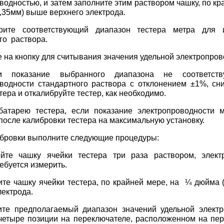
водностью, и затем заполните этим раствором чашку, по кр
,35мм) выше верхнего электрода.
те соответствующий диапазон тестера метра для и
го раствора.
 на кнопку для считывания значения удельной электропров
показание выбранного диапазона не соответству
оводности стандартного раствора с отклонением ±1%, с
тера и откалибруйте тестер, как необходимо.
батарею тестера, если показание электропроводности 
после калибровки тестера на максимальную установку.
бровки выполните следующие процедуры:
те чашку ячейки тестера три раза раствором, электр
ребуется измерить.
те чашку ячейки тестера, по крайней мере, на ¼ дюйма 
лектрода.
те предполагаемый диапазон значений удельной электр
четыре позиции на переключателе, расположенном на пер