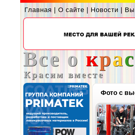
Главная
|
О сайте
|
Новости
|
Вы
Все о
к
р
а
Красим вместе
Фото с вы