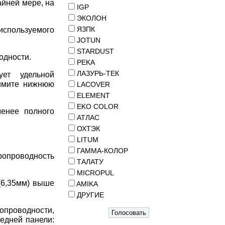
айней мере, на
IGP
ЭКОЛОН
ЯЗПК
спользуемого
JOTUN
STARDUST
одности.
PEKA
ЛАЗУРЬ-ТЕК
ет удельной
нимите нижнюю
LACOVER
ELEMENT
EKO COLOR
менее полного
АТЛАС
ОХТЭК
LITUM
ГАММА-КОЛОР
опроводность
ТАЛАТУ
MICROPUL
(6,35мм) выше
AMIKA
ДРУГИЕ
опроводности,
едней панели: