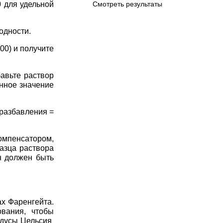
0 для удельной
Смотреть результаты
одности.
00) и получите
авьте раствор
нное значение
разбавления =
омпенсатором,
азца раствора
н должен быть
х Фаренгейта.
вания, чтобы
радусы Цельсия