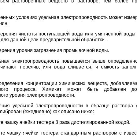
ъем растворенных веществ в растворе, тем более п
.
нных условиях удельная электропроводность может измер
чин:
ерения чистоты поступающей воды или умягченной воды 
 для данной цели предварительной обработки.
ерения уровня загрязнения промывочной воды.
льная электропроводность повышается выше определенно
ачинают перелив, или вода сливается, и емкость запол
ределения концентрации химических веществ, добавляем
нного процесса. Химикат может быть добавлен до
ого уровня электропроводности.
ния удельной электропроводности в образце раствора у
алиброван (ежедневно) как описано ниже:
е чашку ячейки тестера 3 раза дистиллированной водой.
е чашку ячейки тестера стандартным раствором с извес