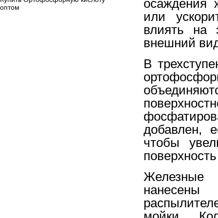
осаждения 
оптом
или ускори
влиять на 
внешний вид
В трехступе
ортофосфо
объединяют
поверхнос
фосфатирова
добавлен, 
чтобы увел
поверхность
Железные 
нанесены
распылите
мойки. Ко