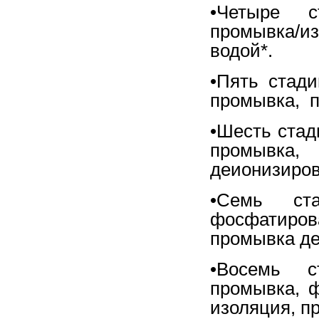
•Четыре ст
промывка/и
водой*.
•Пять стади
промывка, п
•Шесть стад
промывка
деионизиров
•Семь ста
фосфатиров
промывка де
•Восемь с
промывка, 
изоляция, п