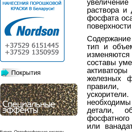
увеличение
раствора и 
фосфата оса
поверхности
Содержание 
тип и объе
изменяются
составы уме
активаторы
Покрытия
железных ф
правили, 
ускорители.
необходимы
детали, о
фосфатного 
или ванада
Купить
Ортофосфорную кислоту