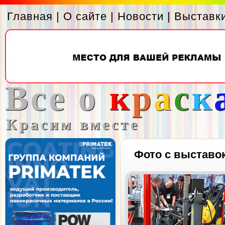
Главная
|
О сайте
|
Новости
|
Выставк
Все о
к
р
а
с
к
Красим вместе
Фото с выставо