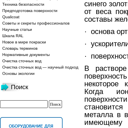
синего золо
Техника безопасности
от веса по
Предподготовка поверхности
Qualicoat
составы жел
Советы и секреты профессионалов
Научные статьи
· основа ор
Шкала RAL
· ускорители
Новое в мире покраски
Словарь терминов
· поверхнос
Нормативные документы
Очистка сточных вод
В растворе
Очистка сточных вод — научный подход
Основы экологии
поверхност
некоторое 
Поиск
Когда ио
поверхност
становитс
металла в 
имеющему 