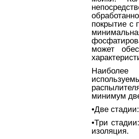
непосредс
обработанн
покрытие с 
минимальн
фосфатиров
может обес
характерист
Наиболее
используемы
распылителя
минимум две
•Две стадии
•Три стадии
изоляция.