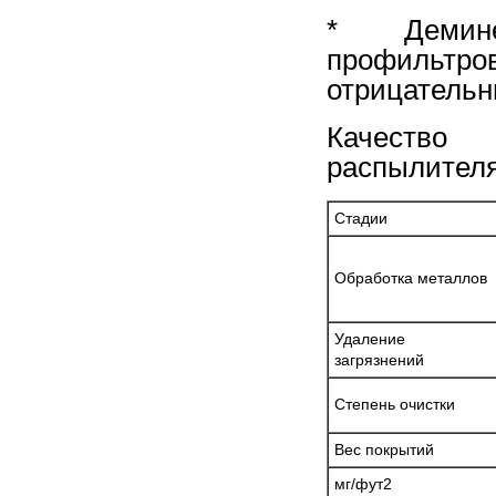
* Демин
профильтро
отрицательн
Качество
распылител
Стадии
Обработка металлов
Удаление
загрязнений
Степень очистки
Вес покрытий
мг/фут2