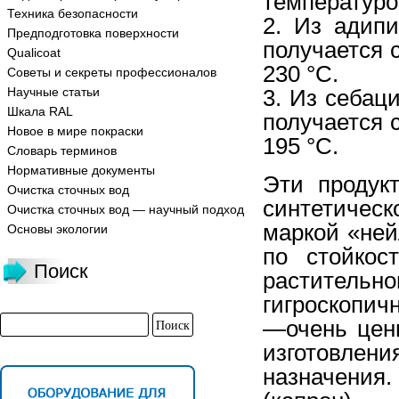
температуро
Техника безопасности
2. Из адип
Предподготовка поверхности
получается 
Qualicoat
230 °С.
Советы и секреты профессионалов
Научные статьи
3. Из себац
Шкала RAL
получается 
Новое в мире покраски
195 °С.
Словарь терминов
Нормативные документы
Эти продук
Очистка сточных вод
синтетическ
Очистка сточных вод — научный подход
маркой «ней
Основы экологии
по стойкос
Поиск
растительн
гигроскопич
—очень цен
изготовле
назначени