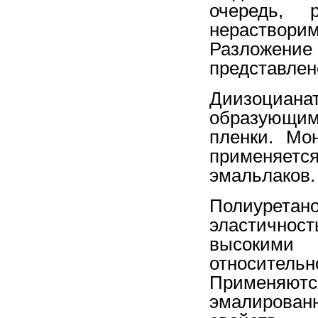
очередь, 
нераство
Разложени
представлен
Диизоциана
образующим
пленки.
Мон
применяетс
эмальлаков.
Полиурет
эластичност
высокими
относительн
Применяются
эмалирова