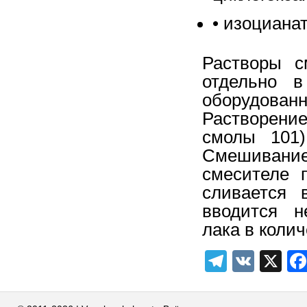
• изоциана
Растворы с
отдельно в
оборудован
Растворение
смолы 101)
Смешивани
смесителе 
сливается 
вводится н
лака в коли
Telegra
VK
X