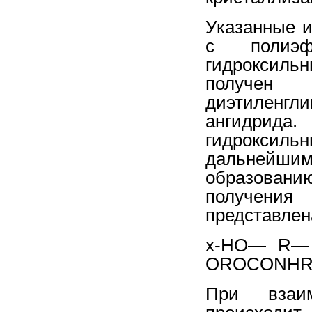
Указанные и
с полиэф
гидроксильн
получен 
диэтиленгли
ангидрида.
гидроксил
дальнейшим
образован
получения
представлен
х-НО— R—
OROCONHR1
При взаим