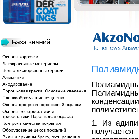
База знаний
Основы коррозии
Лакокрасочные материалы
Полиамидн
Водно-дисперсионные краски
Алюминий
Полиамидны
Анодирование
Полиамидны
Порошковая краска. Основные сведения
Пленкообразующие вещества
конденс
Основа процесса порошковой окраски
полиметилен
Основы электростатики и
трибостатики.Порошковая окраска
1. Из адип
Контроль качества покрытия
получаетс
Оборудование цехов покрытий
Виды и причины брака, пути решения