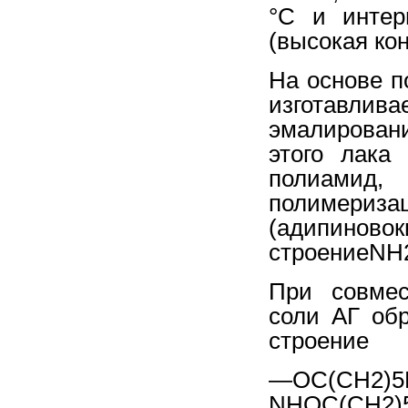
°С и интер
(высо
кая ко
На основе п
изготавлив
эмалирован
этого лака
полиамид
полимери
(адипиновок
строениеN
При совмес
соли АГ об
строение
—ОС(СН2)5
NHOC(CH2)