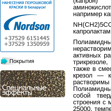
(капрон) 
аминокисло
например ка
NH(CH2)
капролактам
Полиами
нерастворим
активных ра
Покрытия
трикрезоле,
также в сме
крезол — к
раствори
Полиамидны
собой твер
строения с 
25000, темп