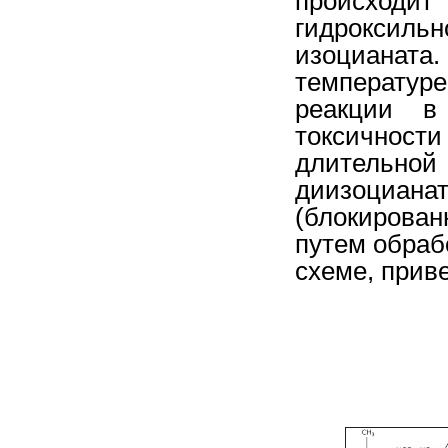
происход
гидроксил
изоцианата
температур
реакции в
токсичнос
длительной
диизоциа
(блокирова
путем обрабо
схеме, приве