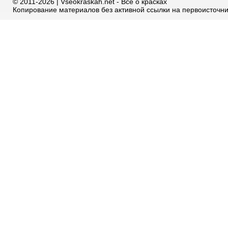
© 2011-2026 | Vseokraskah.net - Всё о красках
Копирование материалов без активной ссылки на первоисточн