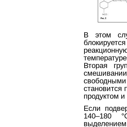
В этом сл
блокируетс
реакционн
температур
Вторая гр
смешивани
свободным
становится 
продуктом и
Если подвер
140–180 °
выделением 