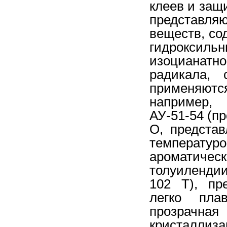
клеев и защ
представля
веществ, со
гидроксиль
изоцианатн
радикала, 
применяютс
например, 
АУ-51-54 (п
О, предста
температ
ароматич
толуилендии
102 Т), пр
легко пла
прозрачн
кристаллизац