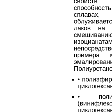
свойств 
способност
сплавах,
облуживаетс
лаков на 
смешиванию
изоцианат
непосредств
примера 
эмалировани
Полиуретано
• полиэфир
циклогекса
• полив
(винифл
циклогекса