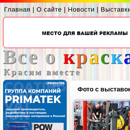
Главная
|
О сайте
|
Новости
|
Выставк
Все о
к
р
а
с
к
Красим вместе
Фото с выставо