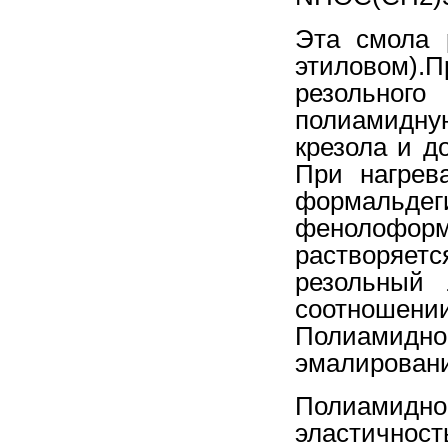
Эта смола 
этиловом).
резольног
полиамидну
крезола и д
При нагрев
формальд
фенолоформ
растворяет
резольный
соотношени
Полиамидн
эмалировани
Полиамидно
эластичнос