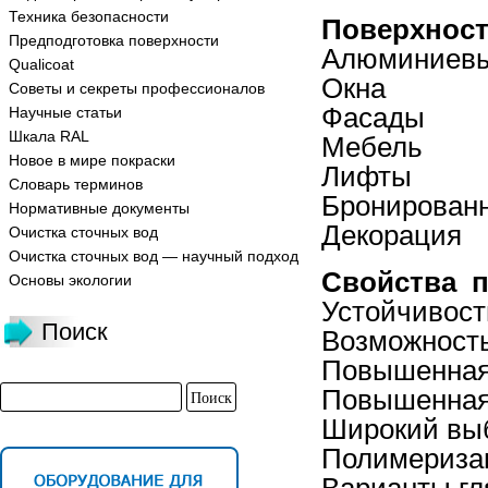
Техника безопасности
Поверхност
Предподготовка поверхности
Алюминиевы
Qualicoat
Окна
Советы и секреты профессионалов
Фасады
Научные статьи
Шкала RAL
Мебель
Новое в мире покраски
Лифты
Словарь терминов
Бронирован
Нормативные документы
Декорация
Очистка сточных вод
Очистка сточных вод — научный подход
Свойства п
Основы экологии
Устойчивост
Поиск
Возможность
Повышенная 
Повышенная 
Широкий выб
Полимеризац
Варианты гл