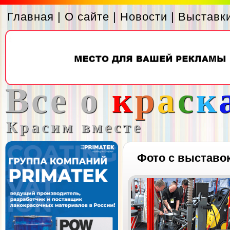
Главная
|
О сайте
|
Новости
|
Выставк
Все о
к
р
а
с
к
Красим вместе
Фото с выставо