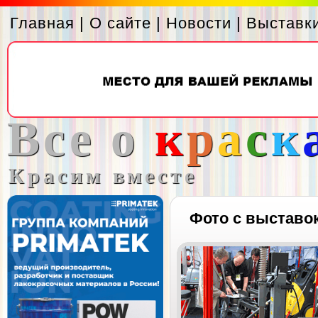
Главная
|
О сайте
|
Новости
|
Выставк
Все о
к
р
а
с
к
Красим вместе
Фото с выставо