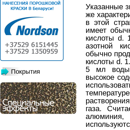
Указанные з
же характер
в этой стра
имеет обычн
кислоты d. 
азотной ки
обычно прода
кислоты d. 
5 мл воды)
Покрытия
высокое сод
использов
температ
растворени
газа. Счит
алюминия
используют