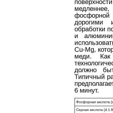
поверхнос
медленнее,
фосфорной 
дорогими 
обработки п
и алюминий
использоват
Cu-Mg, кото
меди. Как
технологич
должно быт
Типичный ра
предполагае
6 минут.
Фосфорная кислота (d
Серная кислота (d.1.8