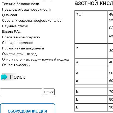
азотной кис
Техника безопасности
Предподготовка поверхности
Тип
Ф
Qualicoat
к
Советы и секреты профессионалов
Научные статьи
(
d
Шкала RAL
м
Новое в мире покраски
Словарь терминов
a
Нормативные документы
3
Очистка сточных вод
Очистка сточных вод — научный подход
a
4
Основы экологии
a
5
Поиск
a
6
b
7
b
8
b
9