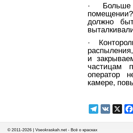
· Больше 
помещении?
должно быт
выталкивали
· Конторол
распыления
и закрывае
частицам п
оператор н
камере, пов
Telegra
VK
X
© 2011-2026 | Vseokraskah.net - Всё о красках