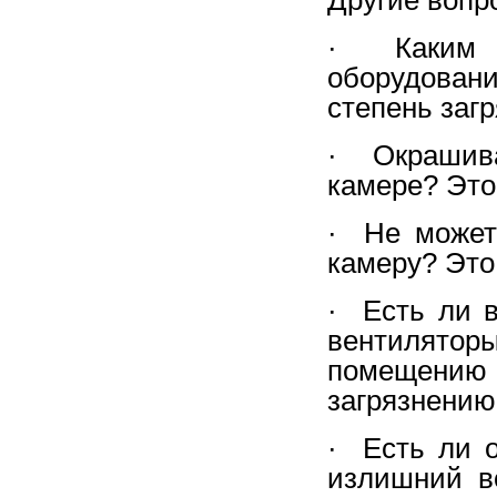
· Каким о
оборудован
степень заг
· Окрашива
камере? Это 
· Не может
камеру? Это
· Есть ли 
вентилято
помещению 
загрязнению
· Есть ли о
излишний в