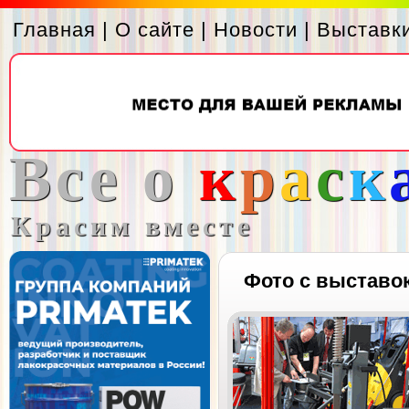
Главная
|
О сайте
|
Новости
|
Выставк
Все о
к
р
а
с
к
Красим вместе
Фото с выставо