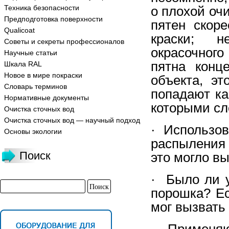
Техника безопасности
о плохой оч
Предподготовка поверхности
пятен скор
Qualicoat
краски; н
Советы и секреты профессионалов
окрасочног
Научные статьи
пятна конц
Шкала RAL
Новое в мире покраски
объекта, эт
Словарь терминов
попадают ка
Нормативные документы
которыми сл
Очистка сточных вод
Очистка сточных вод — научный подход
· Использов
Основы экологии
распыления
Поиск
это могло вы
· Было ли 
порошка? Ес
мог вызвать
· Применяю