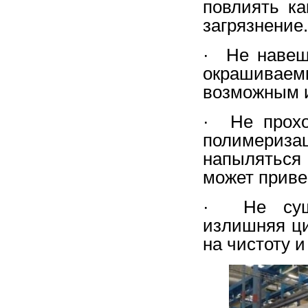
повлиять ка
загрязнение.
· Не навеш
окрашиваем
возможным и
· Не прохо
полимери
напыляться 
может приве
· Не суще
излишняя ци
на чистоту 