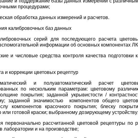
вание и поддержание базы данных измерений с различны
очными процедурами;
ческая обработка данных измерений и расчетов.
ния калибровочных баз данных
либровочных серий для последующего расчета цветовы
вспомогательной информации об основных компонентах Л
кие и числовые средства контроля качества подготовки 
та и коррекции цветовых рецептур
тический и полуавтоматический расчет цветов
ованных по нескольким параметрам: цветовому различи
олщине покрытия; заданной укрывистости / контрастност
му; заданной значимостью компонентов общего цветов
слу компонентов красочного покрытия; блеску покрыти
 или готовой краски; выбранному дозирующему устройству
я первоначально рассчитанной цветовой рецептуры по р
в лаборатории и на производстве;