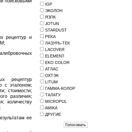
ми поисковыми
IGP
ЭКОЛОН
ЯЗПК
JOTUN
STARDUST
PEKA
х рецептур и
КМ;
ЛАЗУРЬ-ТЕК
LACOVER
калибровочных
ELEMENT
EKO COLOR
АТЛАС
ОХТЭК
ых рецептур
LITUM
ю с эталоном;
ГАММА-КОЛОР
и; стоимости;
ТАЛАТУ
ого различия;
MICROPUL
я; количеству
;
AMIKA
ДРУГИЕ
езультатам ее