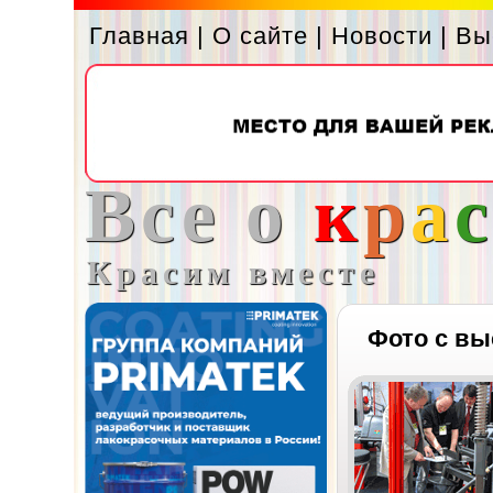
Главная
|
О сайте
|
Новости
|
Вы
Все о
к
р
а
Красим вместе
Фото с вы