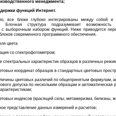
оизводственного менеджмента;
ддержки функций Интернет.
ло, все блоки глубоко интегрированы между собой и
с. Блочная структура подразумевает возможность 
 с выборочным набором функций. Ниже приводится пер
 блоков современного программного обеспечения.
оля цвета
ация со спектрофотометром;
е спектральных характеристик образцов в различных режим
ветовых координат образцов в стандартных цветовых простр
еличины цветовых различий по общепринятым формулам, а
тового допуска по нескольким образцам и автоматическая 
арактеристикам;
етовых индексов (красящей силы, метамеризма, белизны, жел
кое представление данных измерений и расчетов;