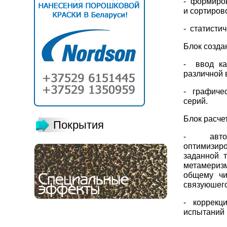
- формиро
и сортиров
- статисти
Блок созда
- ввод ка
различной 
- графичес
серий.
Блок расче
Покрытия
- автома
оптимизир
заданной т
метамериз
общему чи
связуюшего
- коррекци
испытаний 