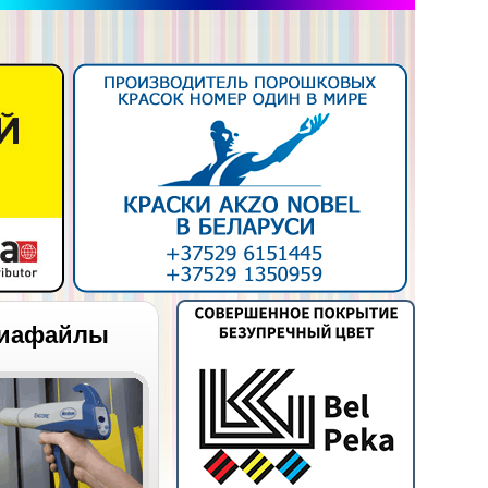
иафайлы