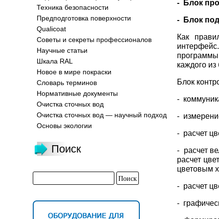
- Блок пр
Техника безопасности
Предподготовка поверхности
- Блок по
Qualicoat
Как прави
Советы и секреты профессионалов
интерфей
Научные статьи
программы
Шкала RAL
каждого из
Новое в мире покраски
Блок контр
Словарь терминов
Нормативные документы
- коммуник
Очистка сточных вод
Очистка сточных вод — научный подход
- измерени
Основы экологии
- расчет ц
Поиск
- расчет в
расчет цве
цветовым х
- расчет цв
- графичес