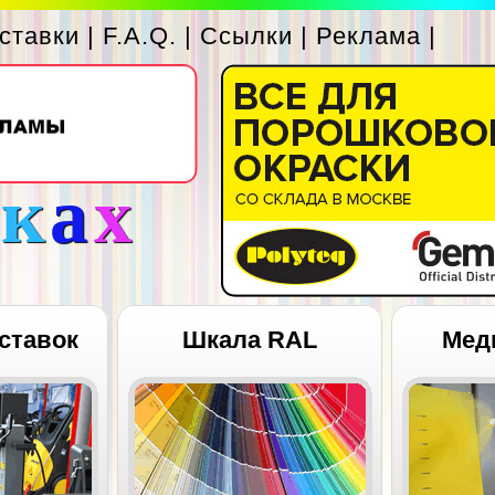
ставки
|
F.A.Q.
|
Ссылки
|
Реклама
|
с
к
а
х
ставок
Шкала RAL
Мед