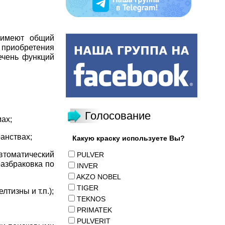
 имеют общий
приобретения
ечень функций
Голосование
ах;
анствах;
Какую краску используете Вы?
втоматический
PULVER
разбраковка по
INVER
AKZO NOBEL
TIGER
тизны и т.п.);
TEKNOS
PRIMATEK
PULVERIT