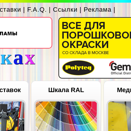
ставки
|
F.A.Q.
|
Ссылки
|
Реклама
|
с
к
а
х
ставок
Шкала RAL
Мед