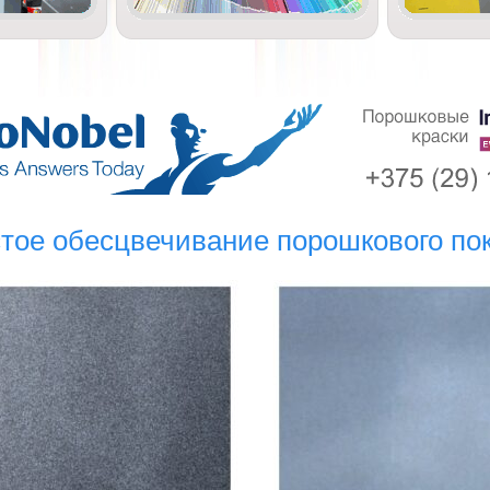
тое обесцвечивание порошкового по