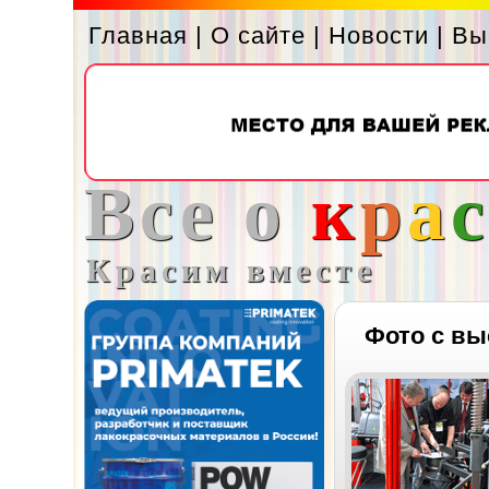
Главная
|
О сайте
|
Новости
|
Вы
Все о
к
р
а
Красим вместе
Фото с вы