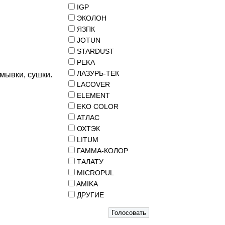
IGP
ЭКОЛОН
ЯЗПК
JOTUN
STARDUST
PEKA
ЛАЗУРЬ-ТЕК
мывки, сушки.
LACOVER
ELEMENT
EKO COLOR
АТЛАС
ОХТЭК
LITUM
ГАММА-КОЛОР
ТАЛАТУ
MICROPUL
AMIKA
ДРУГИЕ