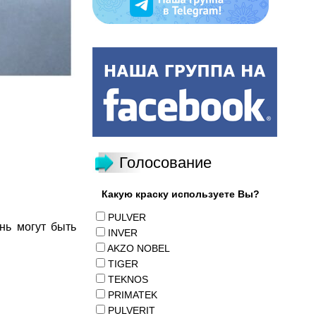
Голосование
Какую краску используете Вы?
PULVER
нь могут быть
INVER
AKZO NOBEL
TIGER
TEKNOS
PRIMATEK
PULVERIT