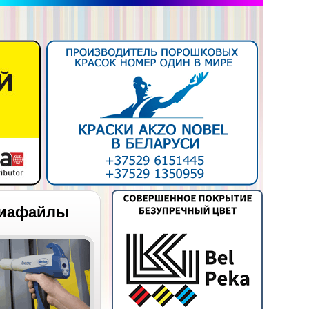
иафайлы