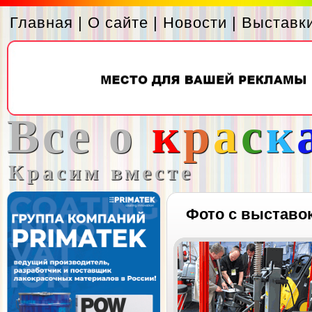
Главная
|
О сайте
|
Новости
|
Выставк
Все о
к
р
а
с
к
Красим вместе
Фото с выставо