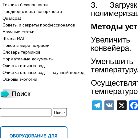
3. Загруз
Техника безопасности
полимериза
Предподготовка поверхности
Qualicoat
Методы уст
Советы и секреты профессионалов
Научные статьи
Увеличить
Шкала RAL
Новое в мире покраски
конвейера.
Словарь терминов
Нормативные документы
Уменьшить
Очистка сточных вод
температуру
Очистка сточных вод — научный подход
Основы экологии
Осуществл
температур
Поиск
Telegra
VK
X