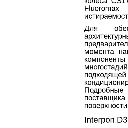
колеса CS17
Fluoroma
истираемост
Для обес
архитектур
предварите
момента на
компонен
многостад
подходящей 
кондицион
Подробные
поставщи
поверхности
Interpon D