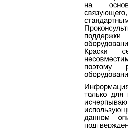
на основ
связующег
стандарт
Проконсул
поддержк
оборудован
Краски с
несовмести
поэтому р
оборудовани
Информация
только для
исчерпы
использующ
данном опи
подтвержд