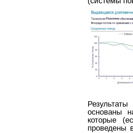
(системы по
Результат
основаны н
которые (е
проведены 