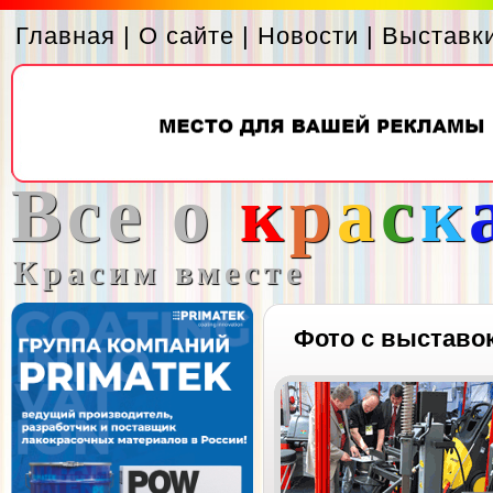
Главная
|
О сайте
|
Новости
|
Выставк
Все о
к
р
а
с
к
Красим вместе
Фото с выставо