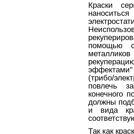
Краски сер
наносить
электро
Неисполь
рекуперир
помощью со
металлико
рекуперац
эффектами"
(трибо/элек
повлечь з
конечного п
должны подб
и вида кр
соответству
Так как крас