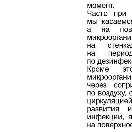
момент.
Часто при 
мы касаемс
а на пове
микроорга
на стенк
на период
по дезинфек
Кроме эт
микрооргани
через сопр
по воздуху,
циркуляцией
развития и
инфекции, 
на поверхно