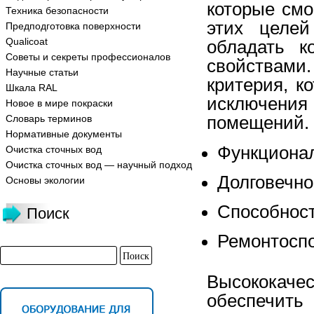
которые смо
Техника безопасности
этих целе
Предподготовка поверхности
Qualicoat
обладать к
Советы и секреты профессионалов
свойствами
Научные статьи
критерия, к
Шкала RAL
исключен
Новое в мире покраски
помещений. 
Словарь терминов
Нормативные документы
Функциона
Очистка сточных вод
Очистка сточных вод — научный подход
Долговечно
Основы экологии
Способност
Поиск
Ремонтосп
Высококаче
обеспечи