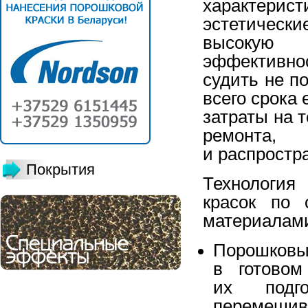
характерис
эстетическ
высокую 
эффективно
судить не по
всего срока
затраты на 
ремонта
и распростр
Покрытия
Технология
красок по 
материалами
Порошковы
в готовом
их подго
перемешива