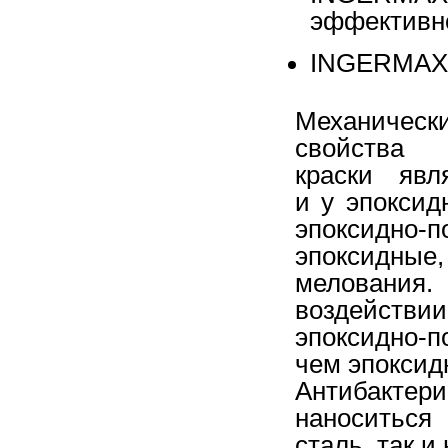
эффективн
INGERMAXб
Механическ
свойства 
краски явл
и у эпоксид
эпоксидно-
эпоксидны
мелования
воздейств
эпоксидно-
чем эпоксид
Антибактер
наноситься
сталь, так и