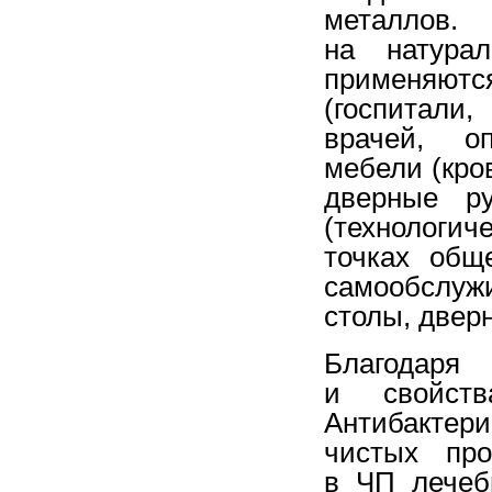
металлов.
на натура
применяю
(госпитали
врачей, оп
мебели (кров
дверные ру
(технологи
точках общ
самообслуж
столы, дверн
Благодаря
и свойст
Антибактер
чистых про
в ЧП лечеб