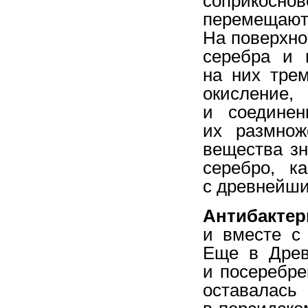
соприкоснов
перемещают
На поверхно
серебра и 
на них тре
окисление
и соединен
их размнож
вещества зн
серебро, к
с древнейши
Антибакте
и вместе с
Еще в Древ
и посеребре
оставалас