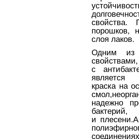
устойчиво
долговечн
свойства. 
порошков, 
слоя лаков.
Одним из 
свойствам
с антибак
является 
краска на о
смол,неорга
надежно пр
бактер
и плесени.А
полиэфирно
соединения