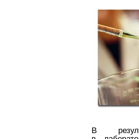
В резуль
в лаборато