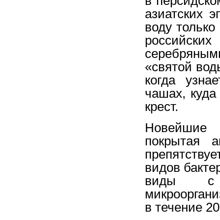
в персидско
азиатских э
воду только
российски
серебряным
«святой воды
когда узна
чашах, куда
крест.
Новейшие т
покрытая а
препятству
видов бакте
виды с 
микрооргани
в течение 20