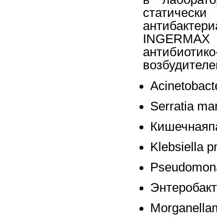
статичес
антибакте
INGERMAX
антибиотик
возбудителе
Acinetobact
Serratia ma
Кишечнаяпа
Klebsiella 
Pseudomona
Энтеробакт
Morganella