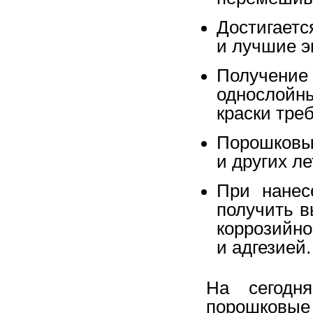
Достигает
и лучшие э
Получение 
однослойн
краски тре
Порошков
и других л
При нанес
получить в
коррозий
и адгезией.
На сегодн
порошков