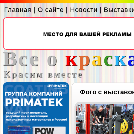
Главная
|
О сайте
|
Новости
|
Выставк
Все о
к
р
а
с
к
Красим вместе
Фото с выставо