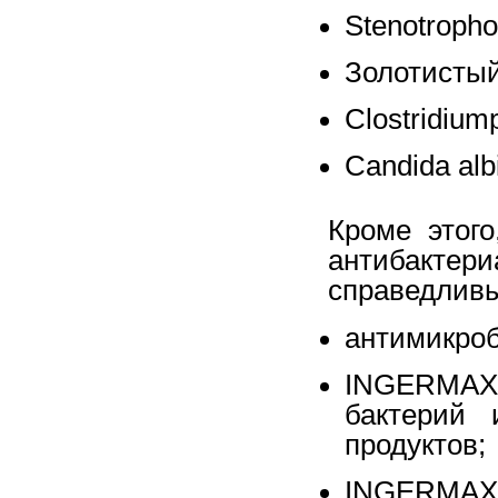
Stenotropho
Золотистый
Clostridium
Candida alb
Кроме этог
антибактер
справедлив
антимикроб
INGERMAX
бактерий 
продуктов;
INGERM