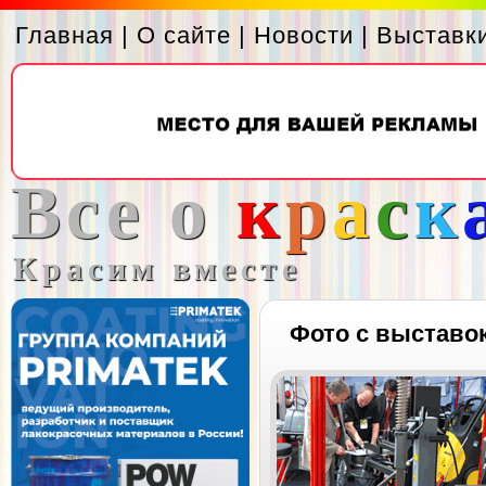
Главная
|
О сайте
|
Новости
|
Выставк
Все о
к
р
а
с
к
Красим вместе
Фото с выставо