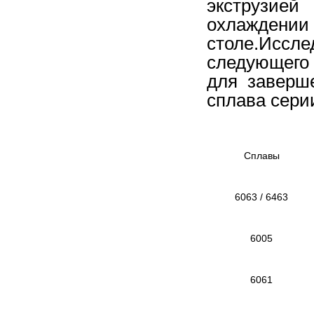
экструзией
охлаждени
столе.Иссле
следующего
для заверш
сплава сери
Сплавы
6063 / 6463
6005
6061