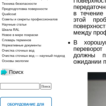
Поверхнос
Техника безопасности
передаточ
Предподготовка поверхности
в течение
Qualicoat
этой про
Советы и секреты профессионалов
Научные статьи
поверхнос
Шкала RAL
между проф
Новое в мире покраски
Словарь терминов
В хорошу
Нормативные документы
переворот
Очистка сточных вод
должны п
Очистка сточных вод — научный подход
ожидании п
Основы экологии
Поиск