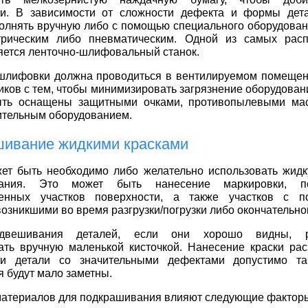
ти. В зависимости от сложности дефекта и формы дет
лнять вручную либо с помощью специального оборудован
трическим либо пневматическим. Одной из самых расп
ется ленточно-шлифовальный станок.
шлифовки должна проводиться в вентилируемом помещен
ков с тем, чтобы минимизировать загрязнение оборудован
ть оснащены защитными очками, противопылевыми ма
ительным оборудованием.
ивание жидкими красками
ет быть необходимо либо желательно использовать жидк
вания. Это может быть нанесение маркировки, по
енных участков поверхности, а также участков с п
возникшими во время разгрузки/погрузки либо окончательно
двешивания деталей, если они хорошо видны, ре
ать вручную маленькой кисточкой. Нанесение краски ра
ти детали со значительными дефектами допустимо та
 будут мало заметны.
материалов для подкрашивания влияют следующие фактор