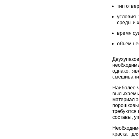
тип отвер
условия 
среды и 
время су
объем не
Двухупако
необходимы
однако, яв
смешивания
Наиболее 
высыхаем
материал э
порошковых
требуются
составы, у
Необходим
краска дл