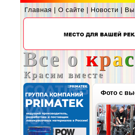
Главная
|
О сайте
|
Новости
|
Вы
Все о
к
р
а
Красим вместе
Фото с вы