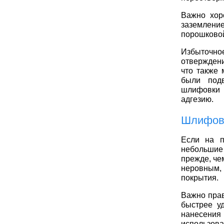
Важно хор
заземлени
порошковой
Избыточн
отверждени
что также 
были подв
шлифовки 
адгезию.
Шлифов
Если на п
небольшие 
прежде, че
неровным, 
покрытия.
Важно прав
быстрее уд
нанесени
использов