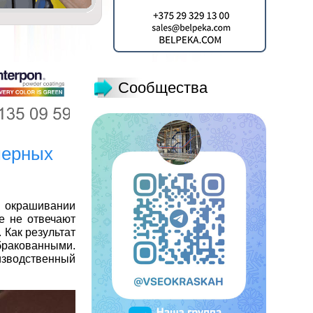
Сообщества
мерных
 окрашивании
е не отвечают
 Как результат
 бракованными.
оизводственный