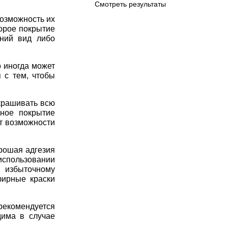
Смотреть результаты
возможность их
орое покрытие
ний вид либо
 иногда может
 с тем, чтобы
окрашивать всю
рное покрытие
ет возможности
рошая адгезия
 использовании
избыточному
фирные краски
рекомендуется
дима в случае