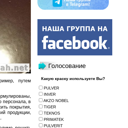
Голосование
Какую краску используете Вы?
ример, путем
PULVER
INVER
рмулированы,
AKZO NOBEL
 персонала, в
жить покрытия,
TIGER
ий продукции,
TEKNOS
.
PRIMATEK
PULVERIT
ходимо решить