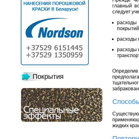
главный во
следует уче
расходы
покрытий
расходы 
расходы 
транспор
Определи
Покрытия
предпола
тщательн
забракова
Способы
Существую
применяющ
жидких кра
Повторн