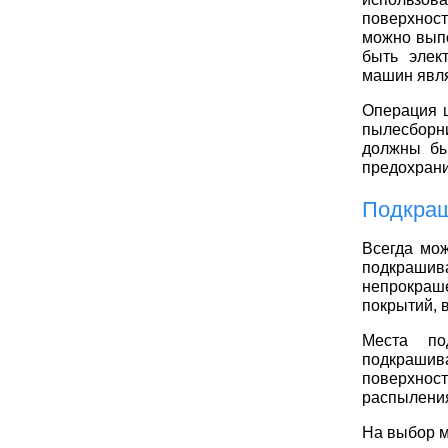
поверхнос
можно выпо
быть элек
машин явля
Операция 
пылесборни
должны бы
предохран
Подкраш
Всегда мож
подкраши
непрокраш
покрытий, 
Места по
подкрашив
поверхнос
распыления
На выбор 