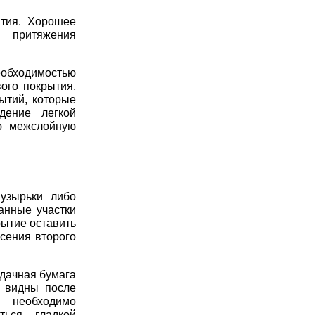
ытия. Хорошее
о притяжения
обходимостью
ого покрытия,
ытий, которые
дение легкой
ую межслойную
узырьки либо
анные участки
рытие оставить
есения второго
дачная бумага
ь видны после
 необходимо
ться гладкой