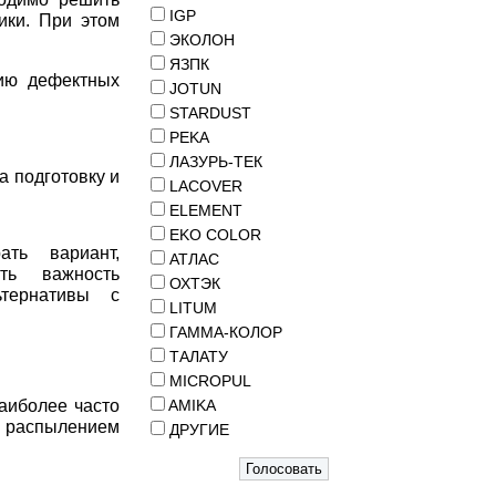
IGP
ики. При этом
ЭКОЛОН
ЯЗПК
нию дефектных
JOTUN
STARDUST
PEKA
ЛАЗУРЬ-ТЕК
а подготовку и
LACOVER
ELEMENT
EKO COLOR
ть вариант,
АТЛАС
ть важность
ОХТЭК
тернативы с
LITUM
ГАММА-КОЛОР
ТАЛАТУ
MICROPUL
аиболее часто
AMIKA
 распылением
ДРУГИЕ