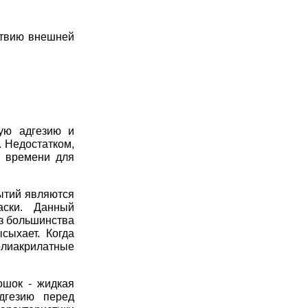
йствию внешней
ую адгезию и
 Недостатком,
о времени для
ытий являются
аски. Данный
з большинства
сыхает. Когда
олиакрилатные
ошок - жидкая
дгезию перед