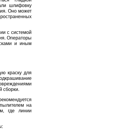
али шлифовку
ия. Оно может
ространенных
ии с системой
ия. Операторы
сками и иным
ую краску для
дкрашивание
овреждениями
й сборки.
комендуется
спылителем на
м, где линии
ы: