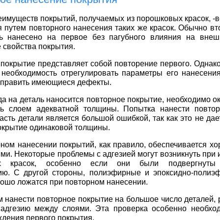
еимуществ покрытий, получаемых из порошковых красок, -
 путем повторного нанесения таких же красок. Обычно вт
ь нанесено на первое без пагубного влияния на внеш
 свойства покрытия.
покрытие представляет собой повторение первого. Однако
 необходимость отрегулировать параметры его нанесения
справить имеющиеся дефекты.
гда на деталь наносится повторное покрытие, необходимо 
ть слоем адекватной толщины. Попытка нанести повто
часть детали является большой ошибкой, так как это не да
окрытие одинаковой толщины.
ном нанесении покрытий, как правило, обеспечивается хо
ми. Некоторые проблемы с адгезией могут возникнуть при
ых красок, особенно если они были подвергнуты 
ию. С другой стороны, полиэфирные и эпоксидно-полиэ
ошо ложатся при повторном нанесении.
 нанести повторное покрытие на большое число деталей, 
 адгезию между слоями. Эта проверка особенно необхо
дения первого покрытия.