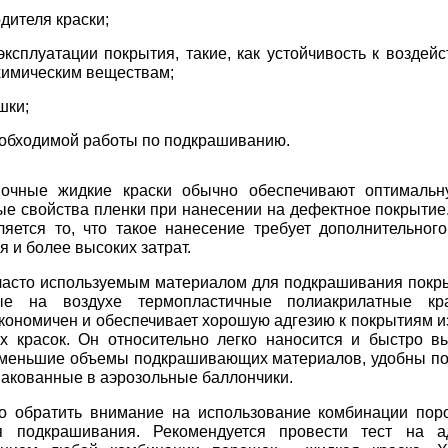
дителя краски;
эксплуатации покрытия, такие, как устойчивость к возде
химическим веществам;
шки;
обходимой работы по подкрашиванию.
вочные жидкие краски обычно обеспечивают оптимальн
е свойства пленки при нанесении на дефектное покрытие.
ляется то, что такое нанесение требует дополнительног
 и более высоких затрат.
часто используемым материалом для подкрашивания покр
ые на воздухе термопластичные полиакрилатные кр
кономичен и обеспечивает хорошую адгезию к покрытиям и
 красок. Он относительно легко наносится и быстро вы
 меньшие объемы подкрашивающих материалов, удобны п
пакованные в аэрозольные баллончики.
о обратить внимание на использование комбинации пор
я подкрашивания. Рекомендуется провести тест на а