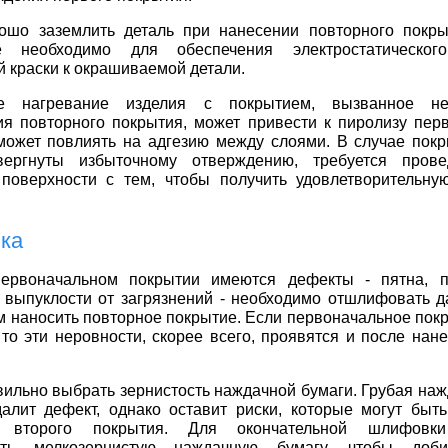
ошо заземлить деталь при нанесении повторного покр
е необходимо для обеспечения электростатическог
 краски к окрашиваемой детали.
ое нагревание изделия с покрытием, вызванное не
я повторного покрытия, может привести к пиролизу перв
может повлиять на адгезию между слоями. В случае покр
ергнуты избыточному отверждению, требуется прове
поверхности с тем, чтобы получить удовлетворительн
ка
ервоначальном покрытии имеются дефекты - пятна, п
выпуклости от загрязнений - необходимо отшлифовать д
м наносить повторное покрытие. Если первоначальное пок
то эти неровности, скорее всего, проявятся и после нан
ильно выбрать зернистость наждачной бумаги. Грубая наж
алит дефект, однако оставит риски, которые могут быт
я второго покрытия. Для окончательной шлифовки
ать мелкозернистую наждачную бумагу, чтобы доби