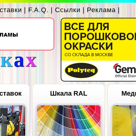
ставки
|
F.A.Q.
|
Ссылки
|
Реклама
|
с
к
а
х
ставок
Шкала RAL
Мед