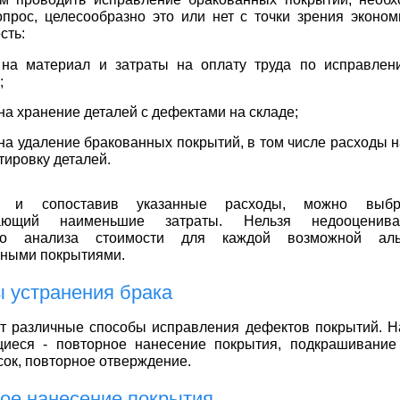
прос, целесообразно это или нет с точки зрения эконом
сть:
 на материал и затраты на оплату труда по исправле
;
на хранение деталей с дефектами на складе;
на удаление бракованных покрытий, в том числе расходы н
тировку деталей.
в и сопоставив указанные расходы, можно выбра
гающий наименьшие затраты. Нельзя недооценива
ого анализа стоимости для каждой возможной аль
нными покрытиями.
 устранения брака
т различные способы исправления дефектов покрытий. Н
иеся - повторное нанесение покрытия, подкрашивание
сок, повторное отверждение.
ое нанесение покрытия