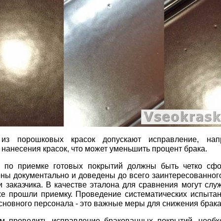
из порошковых красок допускают исправление, нап
 нанесения красок, что может уменьшить процент брака.
 по приемке готовых покрытий должны быть четко сфо
ны документально и доведены до всего заинтересованного
и заказчика. В качестве эталона для сравнения могут слу
е прошли приемку. Проведение систематических испытан
сновного персонала - это важные меры для снижения брака
м проводить исправление бракованных покрытий, необ