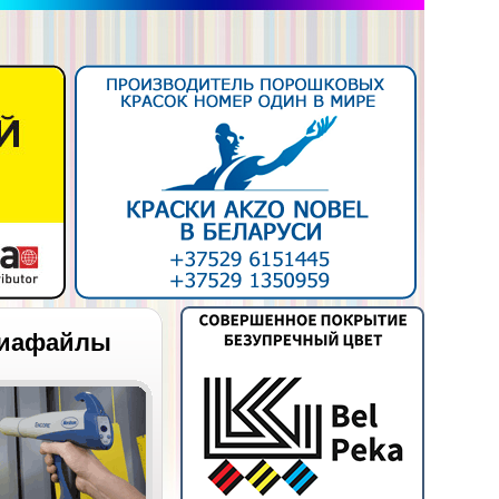
иафайлы