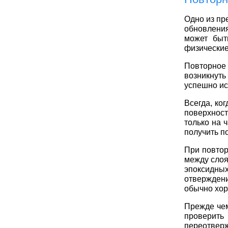
Одно из пр
обновления
может быт
физические
Повторное 
возникнуть
успешно и
Всегда, ко
поверхнос
только на 
получить п
При повтор
между слоя
эпоксидн
отвержден
обычно хор
Прежде чем
проверить
переотверж