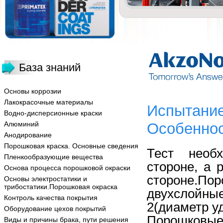
База знаний
Основы коррозии
Лакокрасочные материалы
Испытание
Водно-дисперсионные краски
Алюминий
Особеннос
Анодирование
Порошковая краска. Основные сведения
Тест необ
Пленкообразующие вещества
стороне, а 
Основа процесса порошковой окраски
стороне.
Пор
Основы электростатики и
трибостатики.Порошковая окраска
двухслойны
Контроль качества покрытия
2(диаметр уд
Оборудование цехов покрытий
Порошковые
Виды и причины брака, пути решения