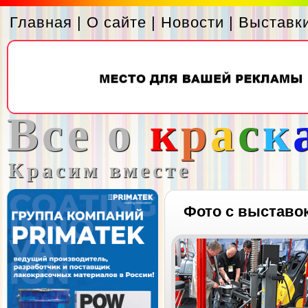
Главная
|
О сайте
|
Новости
|
Выставк
Все о
к
р
а
с
к
Красим вместе
Фото с выставо