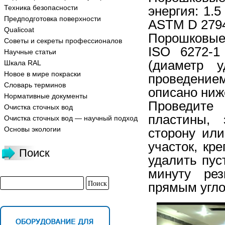
Техника безопасности
энергия: 1.
Предподготовка поверхности
ASTM D 2794
Qualicoat
Порошковые 
Советы и секреты профессионалов
ISO 6272-
Научные статьи
(диаметр 
Шкала RAL
Новое в мире покраски
проведение
Словарь терминов
описано ниж
Нормативные документы
Проведите 
Очистка сточных вод
пластины,
Очистка сточных вод — научный подход
Основы экологии
сторону или
участок, кр
Поиск
удалить пус
минуту ре
прямым угло