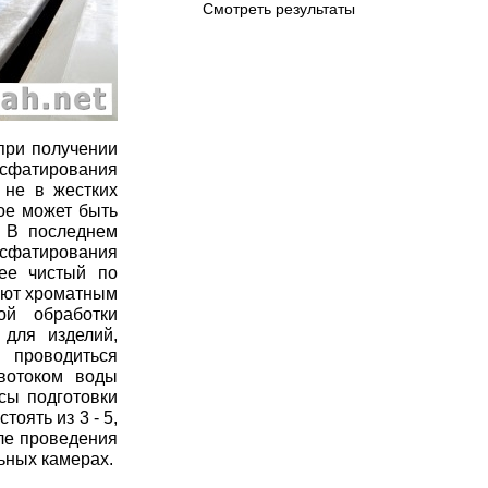
Смотреть результаты
при получении
осфатирования
 не в жестких
ое может быть
 В последнем
фосфатирования
ее чистый по
ают хроматным
ой обработки
 для изделий,
роводиться
вотоком воды
сы подготовки
оять из 3 - 5,
сле проведения
ьных камерах.