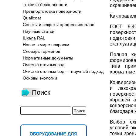
Техника безопасности
окрашивае
Предподготовка поверхности
Как правил
Qualicoat
Советы и секреты профессионалов
ГОСТ 9.4
Научные статьи
поверхнос
подготовк
Шкала RAL
эксплуатац
Новое в мире покраски
Словарь терминов
Полная хи
Нормативные документы
формирован
Очистка сточных вод
типа при
Очистка сточных вод — научный подход
хроматные
Основы экологии
Конверсио
и лакокр
Поиск
поверхнос
хорошей а
конверсион
благодаря 
Выбор тех
условий э
точки зрен