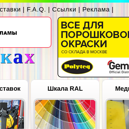
ставки
|
F.A.Q.
|
Ссылки
|
Реклама
|
с
к
а
х
ставок
Шкала RAL
Мед