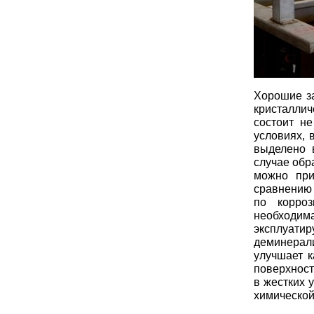
Хорошие за
кристалли
состоит не
условиях,
выделено 
случае обр
можно при
сравнению
по корроз
необходим
эксплуа
деминерал
улучшает к
поверхност
в жестких 
химической