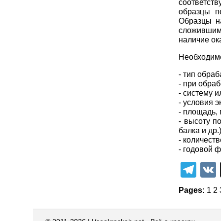
соответст
образцы п
Образцы н
сложившим
наличие ок
Необходимо
- тип обра
- при обра
- систему 
- условия 
- площадь,
- высоту п
балка и др.)
- количест
- годовой 
Tel
Pages:
1
2