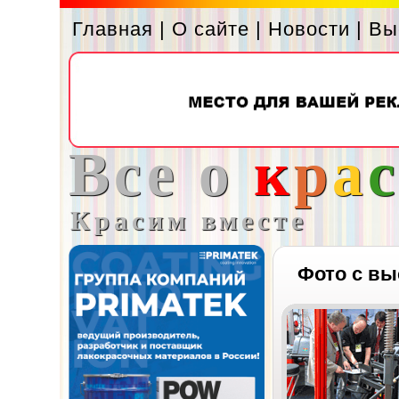
Главная
|
О сайте
|
Новости
|
Вы
Все о
к
р
а
Красим вместе
Фото с вы