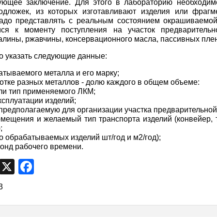
вующее заключение. Для этого в лабораторию необходим
одложек, из которых изготавливают изделия или фрагм
адо представлять с реальным состоянием окрашиваемой
ся к моменту поступления на участок предварительно
алины, ржавчины, консервационного масла, пассивных плен
 указать следующие данные:
батываемого металла и его марку;
ботке разных металлов - долю каждого в общем объеме:
или тип применяемого ЛКМ;
эксплуатации изделий;
 предполагаемую для организации участка предварительной
омещения и желаемый тип транспорта изделий (конвейер, 
;
во обрабатываемых изделий шт/год и м2/год);
фонд рабочего времени.
egram
VK
X
Facebook
3