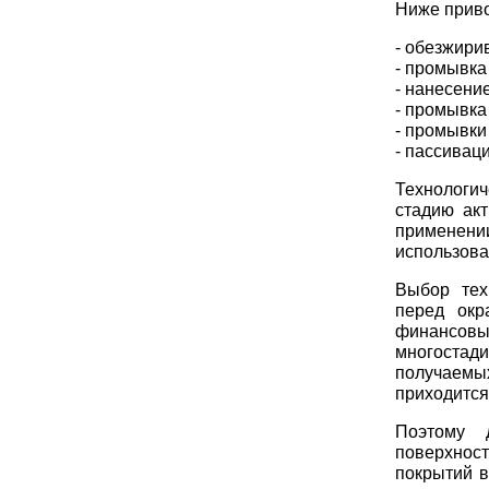
Ниже приво
- обезжири
- промывка
- нанесени
- промывка
- промывки
- пассиваци
Технологи
стадию ак
применен
использова
Выбор тех
перед окр
финансовы
многостад
получаемых
приходится
Поэтому 
поверхнос
покрытий в