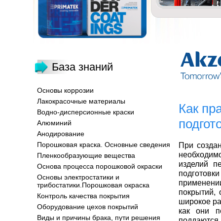
База знаний
Основы коррозии
Лакокрасочные материалы
Как пр
Водно-дисперсионные краски
подгот
Алюминий
Анодирование
Порошковая краска. Основные сведения
При созда
необходим
Пленкообразующие вещества
изделий п
Основа процесса порошковой окраски
подготовки
Основы электростатики и
применении
трибостатики.Порошковая окраска
покрытий, 
Контроль качества покрытия
широкое р
Оборудование цехов покрытий
как они п
Виды и причины брака, пути решения
поддаютс