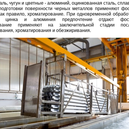
таль, чугун и цветные - алюминий, оцинкованная сталь, спла
 подготовки поверхности черных металлов применяют фо
как правило, хроматирование. При одновременной обрабо
и цинка и алюминия предпочтение отдают фосф
ование применяют на заключительной стадии пос
ания, хроматирования и обезжиривания.