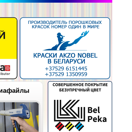
иафайлы