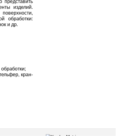
о представить
енты изделий.
 поверхности,
й обработки:
ок и др.
 обработки;
тельфер, кран-