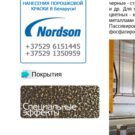
черные - с
и др. Для
цветных - 
металлам
Пассивир
фосфатиров
Покрытия