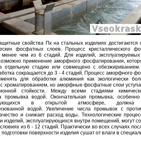
щитные свойства Пк на стальных изделиях достигаются 
ческих фосфатных слоев. Процесс кристаллического ф
 менее чем из 6 стадий. Для изделий, эксплуатируемых
 возможно применение аморфного фосфатирования, котор
в отдельную стадию или совмещено с обезжириванием.
аботка сокращается до 3 - 4 стадий. Процесс аморфного 
менять для обработки
алюминия
как экологически бол
 с хроматированием, но аморфные фосфатные слои уступ
ионной стойкости. Между всеми стадиями химическ
а промывка водой. Окончательная промывка, особенно
тирующихся в открытой атмосфере, должна п
изованной водой. Увеличение числа промывок с проти
ачество и снижает расход воды. Технологические процес
и изделий, эксплуатирующихся внутри помещений, могут сост
условиях из 6 - 12 стадий. Практически во всех случаях по
 подготовки поверхности изделия сушат от влаги в специал