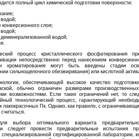
дится полный цикл химической подготовки поверхности:
вание;
 водой;
е конверсионного слоя;
 водой;
 деминерализованной водой;
я.
ческий процесс кристаллического
фосфатирования
пре
тивации непосредственно перед нанесением конверсионн
ии хроматирования могут быть введены стадии осв
нии сильнощелочного обезжиривания) или кислотной актив
нологии, обеспечивающей высокое качество подготовк
аской, обычно ограничен размерами производственны
ми возможностями. Если таких ограничений нет, то сле
ийный технологический процесс, гарантирующий необход
 лакокрасочных Пк. Однако, как правило, с ограничивающ
 считаться.
для выбора оптимального варианта предварительн
ти следует провести предварительные испытания пр
 специализированной сертифицированной лаборатории, к