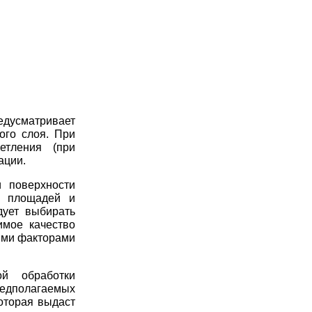
дусматривает
ого слоя. При
етления (при
ации.
и поверхности
х площадей и
дует выбирать
имое качество
ими факторами
ой обработки
едполагаемых
оторая выдаст