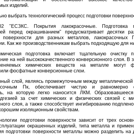
мых изделий.
ьно выбрать технологический процесс подготовки поверхно
02 "ЕСЗКС. Покрытия лакокрасочные. Подготовка м
тей перед окрашиванием" предусматривает десятки ра
и поверхности для разных металлов, лакокрасочных 
ии. Как же производственникам выбрать подходящую для н
мическая подготовка
включает тщательную очистку п
ие на ней высококачественного конверсионного слоя. В з
меняемых химических веществ на металле могут ф
 или фосфатные конверсионные слои.
нный слой, являясь промежуточным между металлической
асочным Пк, обеспечивает чистую и равномерно о
ть, на которую легко наносится ЛКМ. Образовавшееся
дгезией за счет химических и физических связей с ми
ного слоя, а также способствует ингибированию подплено
хорошим изоляционным свойствам.
нологии подготовки поверхности зависит от трех основ
ксплуатации окрашенных изделий, типа металла и приме
ия подготовки поверхности металлы можно разделить на д