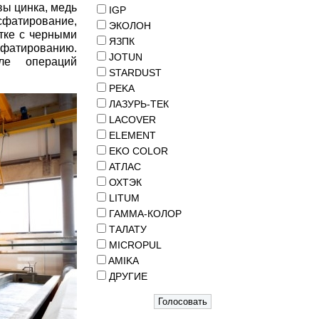
вы цинка, медь
IGP
сфатирование,
ЭКОЛОН
тке с черными
ЯЗПК
атированию.
JOTUN
ле операций
STARDUST
PEKA
ЛАЗУРЬ-ТЕК
LACOVER
ELEMENT
EKO COLOR
АТЛАС
ОХТЭК
LITUM
ГАММА-КОЛОР
ТАЛАТУ
MICROPUL
AMIKA
ДРУГИЕ