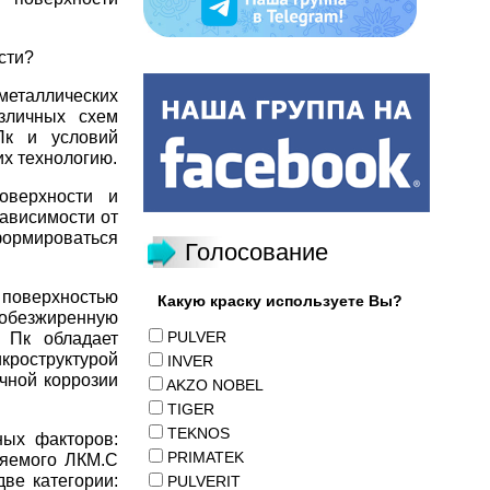
сти?
еталлических
зличных схем
Пк и условий
их технологию.
оверхности и
ависимости от
ормироваться
Голосование
 поверхностью
Какую краску используете Вы?
безжиренную
PULVER
 Пк обладает
кроструктурой
INVER
чной коррозии
AKZO NOBEL
TIGER
TEKNOS
ных факторов:
PRIMATEK
няемого ЛКМ.С
ве категории:
PULVERIT