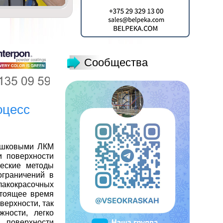
Сообщества
оцесс
рошковыми ЛКМ
и поверхности
еские методы
граничений в
лакокрасочных
стоящее время
оверхности
, так
ности, легко
 поверхности