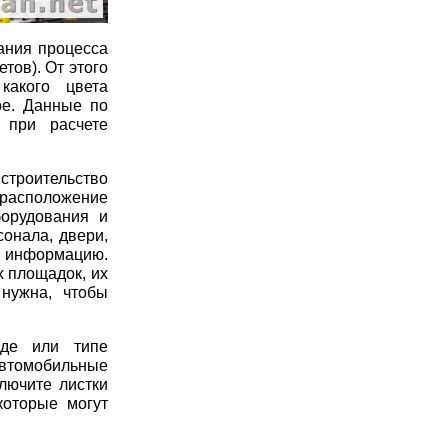
ания процесса
тов). От этого
какого цвета
ое. Данные по
 при расчете
строительство
 расположение
борудования и
сонала, двери,
у информацию.
 площадок, их
нужна, чтобы
иде или типе
автомобильные
ключите листки
которые могут