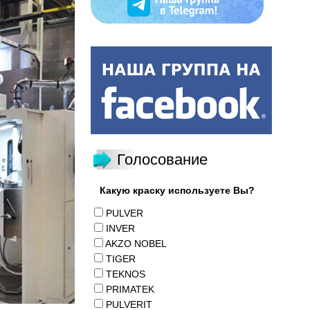
Голосование
Какую краску используете Вы?
PULVER
INVER
AKZO NOBEL
TIGER
TEKNOS
PRIMATEK
PULVERIT