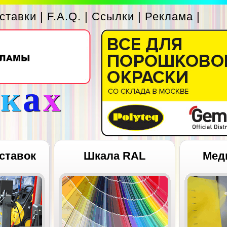
ставки
|
F.A.Q.
|
Ссылки
|
Реклама
|
с
к
а
х
ставок
Шкала RAL
Мед