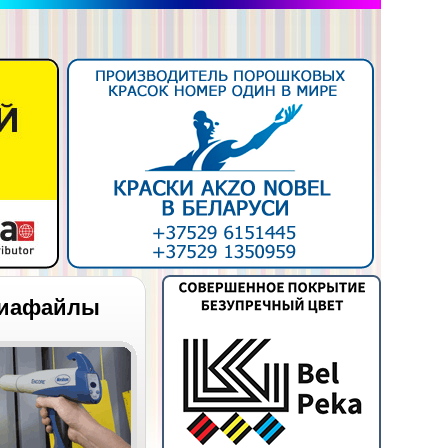
иафайлы