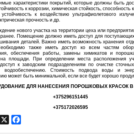
имые характеристики покрытий, которые должны быть дос
стойчивость к коррозии, химическая стойкость, способность
, устойчивость к воздействию ультрафиолетового излуч
ктрическая прочность и др.
дение нового участка на территории цеха или предприяти
аранее. Помещение должно иметь доступ для поступающи
шивания деталей. Важно иметь возможность хранения отд
Необходимо также иметь доступ ко всем частям обор
ния, обеспечения работы, замены химикатов и порошк
 на площади. При определении места расположения уч
доступ к заводским подразделениям по очистке сточных 
и водообеспечению. Стоимость подвода воды и энер
ию может быть минимальной, если все будет хорошо проду
УДОВАНИЕ ДЛЯ НАНЕСЕНИЯ ПОРОШКОВЫХ КРАСОК В
+375296151445
+375172026595
egram
VK
X
Facebook