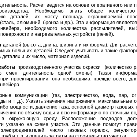
дительность. Расчет ведется на основе оперативного или 
роизводства. Необходимо знать общее количество
ию деталей, их массу, площадь окрашиваемой пове
(сталь, алюминий, бронза и др.). Эта информация являетс
онвейера, необходимого количества распылителей, вы
 поверхности и нагревательных устройств (печей).
ы деталей (высота, длина, ширина и их форма). Для расчет
мых больших деталей. Следует учитывать и такие факторы
 деталях и их число, материал изделий.
работы производственного участка окраски (количество р
ло смен, длительность одной смены). Такая информа
при проектировании, она необходима, прежде всего, дл
онвейера.
рные коммуникации (газ, электричество, вода, пар, о
ды и т. д.). Указать значения напряжения, максимальные 
либо мощности, давление газа, основной диаметр газовых 
ничения по объему воды и всю информацию по сточным во
 в окружающую среду. Расположение подводов дол
ти указано на схеме участка. Эти данные помогут прав
электродвигателей, число газовых горелок, регулятор
руб и т. д. и оценить затраты на строительство участка.