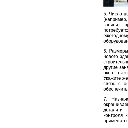
5. Число ц
(например, 
зависит п
потребуетс
ежегодном
оборудован
6. Размеры
нового зда
строитель
другие зан
окна, эта
Укажите же
связь с о
обеспечить
7. Назна
окрашивае
детали и т
контроля 
применятьс