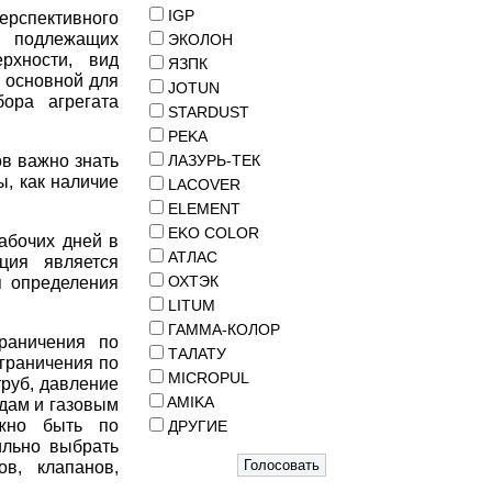
IGP
перспективного
 подлежащих
ЭКОЛОН
рхности, вид
ЯЗПК
я основной для
JOTUN
бора агрегата
STARDUST
PEKA
ов важно знать
ЛАЗУРЬ-ТЕК
, как наличие
LACOVER
ELEMENT
EKO COLOR
абочих дней в
АТЛАС
ция является
ОХТЭК
я определения
LITUM
ГАММА-КОЛОР
граничения по
ТАЛАТУ
ограничения по
MICROPUL
труб, давление
AMIKA
дам и газовым
жно быть по
ДРУГИЕ
ильно выбрать
ов, клапанов,