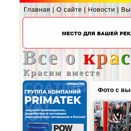
Главная
|
О сайте
|
Новости
|
Вы
Все о
к
р
а
Красим вместе
Фото с вы