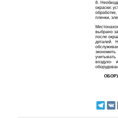
8. Необход
окраски: у
обработке
пленки, эле
Местонахож
выбрано з
после окра
деталей. 
обслужива
экономить
учитывать 
воздухо- 
оборудован
ОБОР
Tel