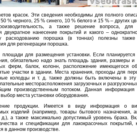
ветов красок. Эти сведения необходимы для полного опис
50 % черного, 25 % синего, 10 % белого и 15 % – других цве
роизводительность, а также решение вопроса, для 
я двукратное нанесение покрытий и какого – однократн
у расходованию порошка (в тоннах) полезны также
ия для регенерации порошка.
 площади для размещения установки. Если планируется 
ния, обязательно надо знать площадь здания, размеры и
ных ферм, балок, колонн, расположение имеющегося о
ятые участки в здании. Места хранения, проходы для пер
жные колодцы и т. д. также должны быть включены в эт
лательные месторасположения загрузочных и разгрузочных
бщим производственным потоком. Данная информация 
 выбор места установки оборудования.
чение продукции. Имеется в виду информация о в
мых изделий (например, товары бытового назначения, 
. д.), а также максимально допустимый уровень брака. В
качества и спецификации для лакокрасочных покрытий, 
я в данном производстве.