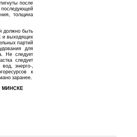
тигнуты после
 к последующей
ения, толщина
я должно быть
х и выходящих
ельных партий
удования для
а. Не следует
астка следует
вод, энерго-,
горесурсов к
мано заранее.
 МИНСКЕ