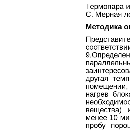
Термопара и
С. Мерная л
Методика о
Представи
соответст
9.Определе
параллель
заинтересо
другая темп
помещении,
нагрев блок
необходи
вещества) 
менее 10 м
пробу поро