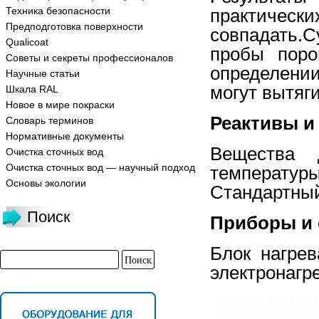
Техника безопасности
прак­ти
Предподготовка поверхности
совпадать.С
Qualicoat
пробы поро
Советы и секреты профессионалов
определении
Научные статьи
могут вытяги
Шкала RAL
Новое в мире покраски
Реактивы и
Словарь терминов
Нормативные документы
Вещества 
Очистка сточных вод
Очистка сточных вод — научный подход
температу
Основы экологии
Стандартный
Поиск
Приборы и
Блок нагрев
электронагре