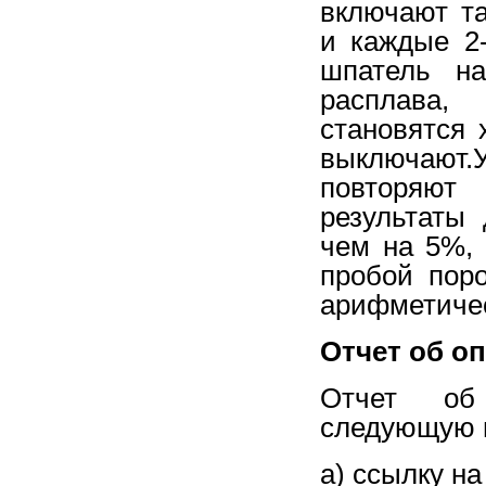
включают т
и каждые 2
шпатель на
расплава, 
становятся 
вы­ключают
повторяют
результаты
чем на 5%, 
пробой пор
арифметиче
Отчет об о
Отчет об
следующую 
а) ссылку н