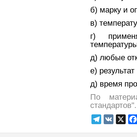
б) марку и 
в) температ
г) примен
температуры
д) любые от
е) результат
д) время пр
По матери
стандартов"
Telegra
VK
X