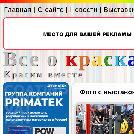
Главная
|
О сайте
|
Новости
|
Выставк
Все о
к
р
а
с
к
Красим вместе
Фото с выставо