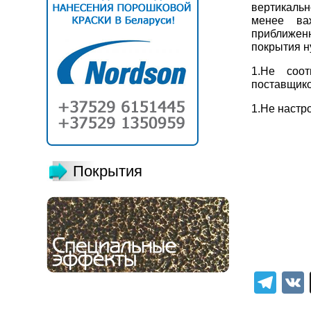
вертикаль
менее важ
приближенн
покрытия н
1.Не соот
поставщико
1.Не настр
Покрытия
Tel