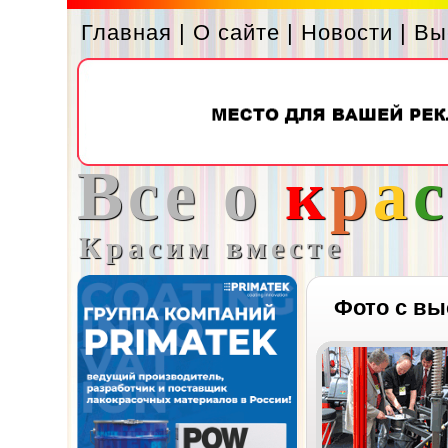
Главная
|
О сайте
|
Новости
|
Вы
Все о
к
р
а
Красим вместе
Фото с вы