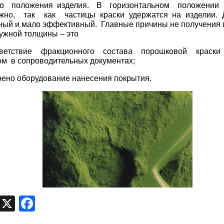
но положения изделия. В горизонтальном положении
но, так как частицы краски удержатся на изделии. 
ый и мало эффективный. Главные причины не получения 
ужной толщины – это
ветствие фракционного состава порошковой краски
м в сопроводительных документах;
оено оборудование нанесения покрытия.
egram
VK
X
Facebook