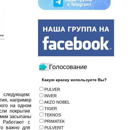
Голосование
Какую краску используете Вы?
PULVER
в следующем:
INVER
тия, например
AKZO NOBEL
рого на одном
TIGER
Если покрытие
TEKNOS
0 мкм засыпаны
PRIMATEK
. Работают с
Это важно для
PULVERIT