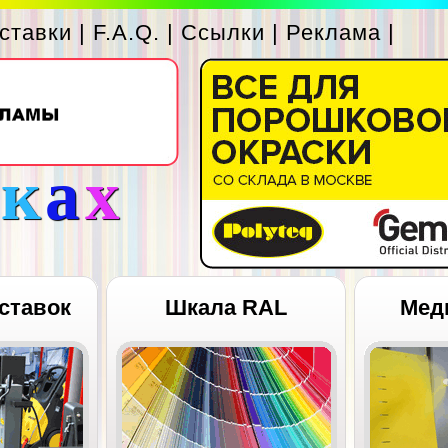
ставки
|
F.A.Q.
|
Ссылки
|
Реклама
|
с
к
а
х
ставок
Шкала RAL
Мед