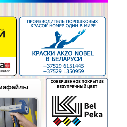
иафайлы