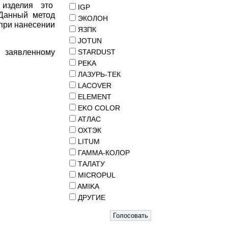
 изделия это
IGP
Данный метод
ЭКОЛОН
при нанесении
ЯЗПК
JOTUN
 заявленному
STARDUST
PEKA
ЛАЗУРЬ-ТЕК
LACOVER
ELEMENT
EKO COLOR
АТЛАС
ОХТЭК
LITUM
ГАММА-КОЛОР
ТАЛАТУ
MICROPUL
AMIKA
ДРУГИЕ