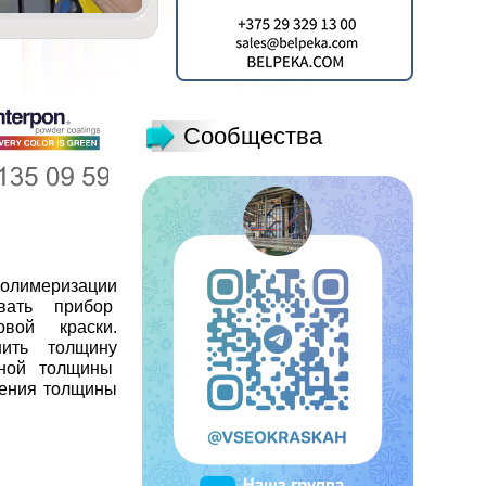
Сообщества
полимеризации
вать прибор
вой краски.
нить толщину
ужной толщины
ения толщины