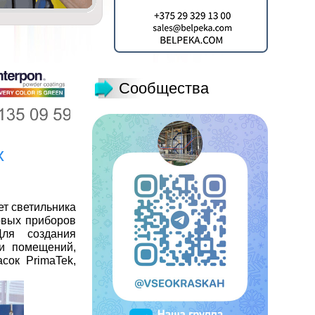
Сообщества
х
ет светильника
овых приборов
Для создания
ри помещений,
сок PrimaTek,