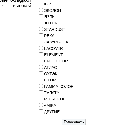
орые обладают
IGP
же высокой
ЭКОЛОН
ЯЗПК
JOTUN
STARDUST
PEKA
ЛАЗУРЬ-ТЕК
LACOVER
ELEMENT
EKO COLOR
АТЛАС
ОХТЭК
LITUM
ГАММА-КОЛОР
ТАЛАТУ
MICROPUL
AMIKA
ДРУГИЕ