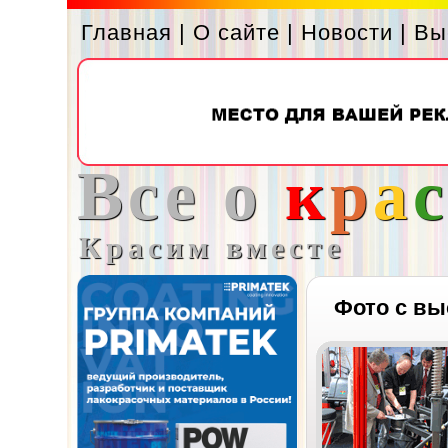
Главная
|
О сайте
|
Новости
|
Вы
Все о
к
р
а
Красим вместе
Фото с вы