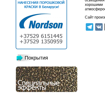
освещения 
хорошим
атмосферос
Сайт произ
Tel
Покрытия