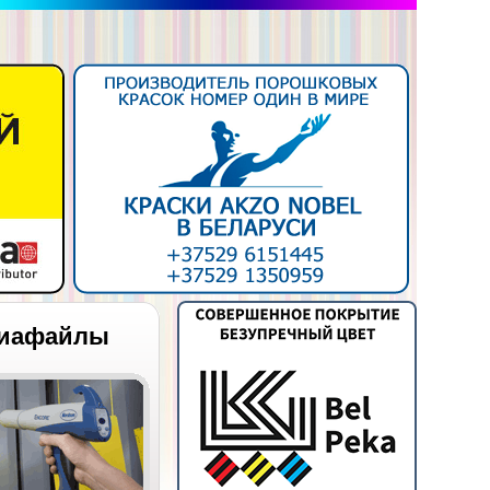
иафайлы