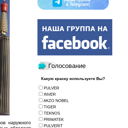
Голосование
Какую краску используете Вы?
PULVER
INVER
AKZO NOBEL
TIGER
TEKNOS
PRIMATEK
ов наружного
PULVERIT