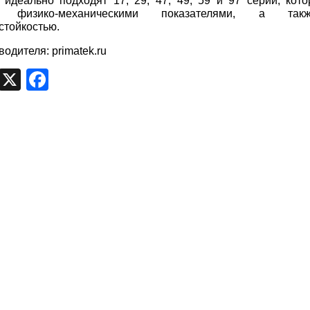
идеально подходят 17, 29, 47, 49, 59 и 97 серии, кот
и физико-механическими показателями, а так
тойкостью.
водителя:
primatek.ru
egram
VK
X
Facebook