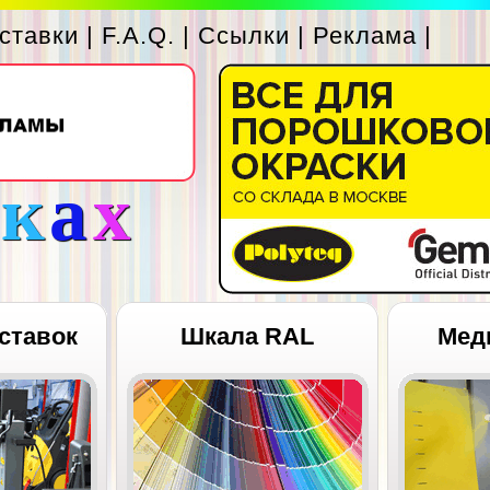
ставки
|
F.A.Q.
|
Ссылки
|
Реклама
|
с
к
а
х
ставок
Шкала RAL
Мед