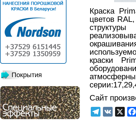
Краска Pri
цветов RAL,
структур
реализовыв
окрашива
используем
краски Pri
оборудова
Покрытия
атмосферны
серии:17,29,
Сайт произв
Telegra
VK
X