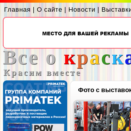
Главная
|
О сайте
|
Новости
|
Выставк
Все о
к
р
а
с
к
Красим вместе
Фото с выставо