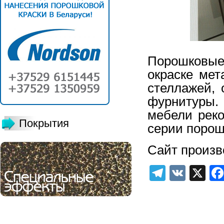
Порошковые
окраске мет
стеллажей,
фурнитуры
мебели реко
Покрытия
серии порош
Сайт произв
Telegra
VK
X