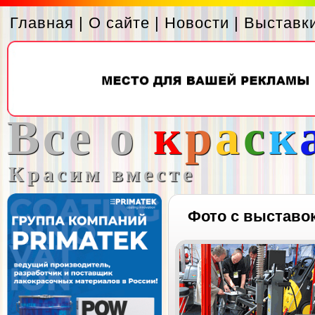
Главная
|
О сайте
|
Новости
|
Выставк
Все о
к
р
а
с
к
Красим вместе
Фото с выставо