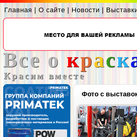
Главная
|
О сайте
|
Новости
|
Выставк
Все о
к
р
а
с
к
Красим вместе
Фото с выставо