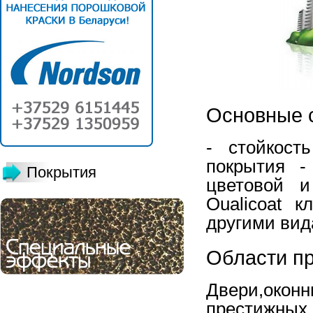
Основные с
- стойкост
покрытия 
Покрытия
цветовой 
Oualicoat 
другими вид
Области п
Двери,ок
престижных