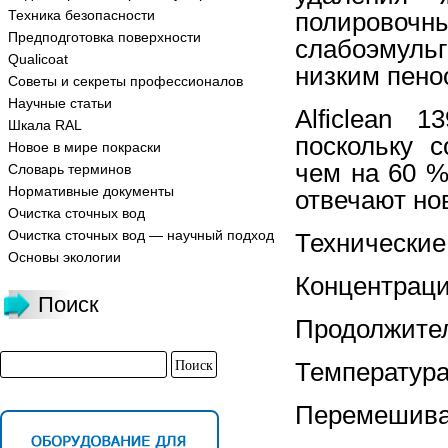
Техника безопасности
полирово
Предподготовка поверхности
слабоэмуль
Qualicoat
низким пено
Советы и секреты профессионалов
Научные статьи
Alficlean 
Шкала RAL
поскольку 
Новое в мире покраски
чем на 60 %
Словарь терминов
Нормативные документы
отвечают но
Очистка сточных вод
Очистка сточных вод — научный подход
Технические
Основы экологии
Концентраци
Поиск
Продолжител
Температура
Перемешива