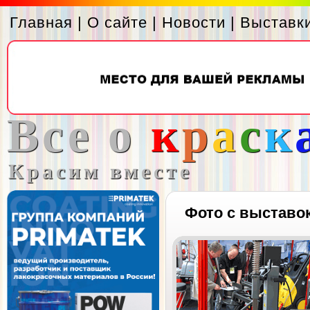
Главная
|
О сайте
|
Новости
|
Выставк
Все о
к
р
а
с
к
Красим вместе
Фото с выставо