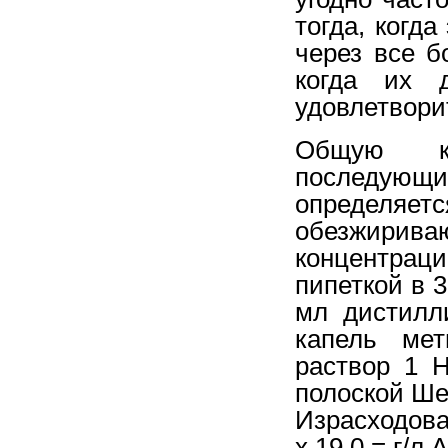
тогда, когд
через все б
когда их д
удовлетвори
Общую ко
последую
определяет
обезжири
концентрац
пипеткой в 
мл дистилл
капель мет
раствор 1 
полоской Ше
Израсходова
x 19,0 = г/л A