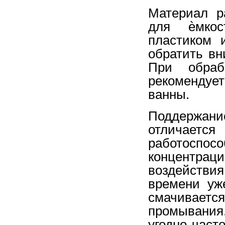
Материал р
для ѐмкос
пластиком 
обратить вн
При обраб
рекомендует
ванны.
Поддержание
отличаетс
работоспо
концентрац
воздействи
времени уже
смачиваетс
промывания
угодно част