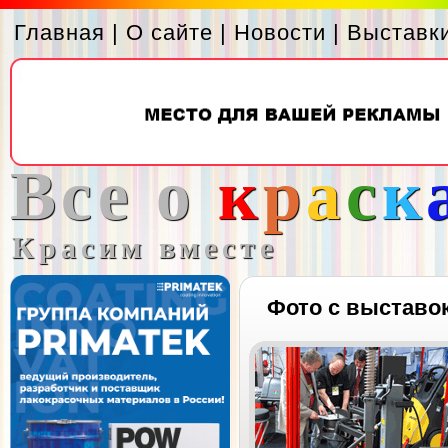
Главная
|
О сайте
|
Новости
|
Выставк
Все о
к
р
а
с
к
Красим вместе
Фото с выставо