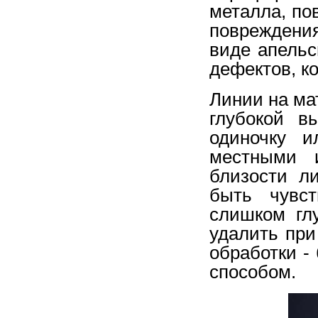
металла, по
повреждения
виде апельс
дефектов, к
Линии на ма
глубокой в
одиночку и
местными и
близости л
быть чувст
слишком гл
удалить пр
обработки -
способом.