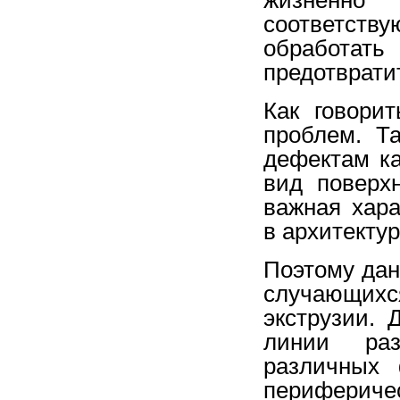
соответств
обработать
предотврати
Как говори
проблем. Т
дефектам ка
вид поверхн
важная хара
в архитекту
Поэтому дан
случающихс
экструзии.
линии раз
различных 
перифериче