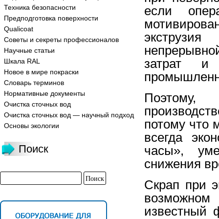
Техника безопасности
если опер
Предподготовка поверхности
мотивирова
Qualicoat
экструзия
Советы и секреты профессионалов
непрерывно
Научные статьи
затрат и 
Шкала RAL
Новое в мире покраски
промышленн
Словарь терминов
Нормативные документы
Поэтому,
Очистка сточных вод
производст
Очистка сточных вод — научный подход
потому что 
Основы экологии
всегда эко
Поиск
часы», ум
снижения вр
Скрап при э
возможном
известный ф