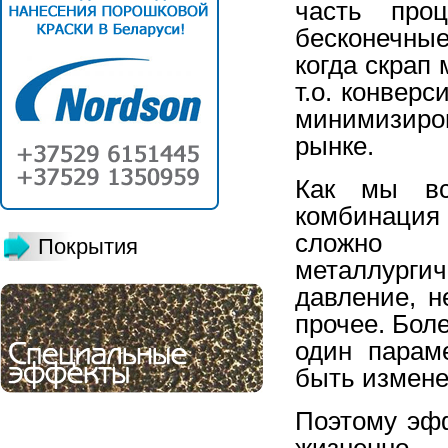
часть проц
бесконечны
когда скрап
т.о. конвер
минимизиро
рынке.
Как мы вс
комбинация
сложно п
Покрытия
металлург
давление, н
прочее. Боле
один парам
быть измене
Поэтому эф
жизненно