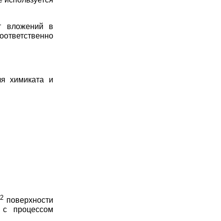
т вложений в
оответственно
ля химиката и
2
м
поверхности
 с процессом