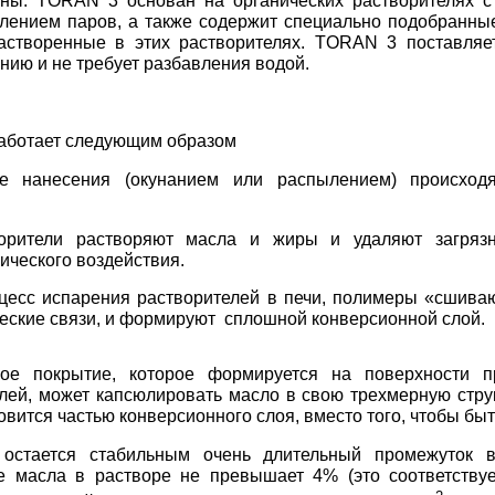
оны. TORAN 3 основан на органических растворителях с
лением паров, а также содержит специально подобранны
растворенные в этих растворителях. TORAN 3 поставляе
нию и не требует разбавления водой.
аботает следующим образом
е нанесения (окунанием или распылением) происход
орители растворяют масла и жиры и удаляют загрязн
ического воздействия.
цесс испарения растворителей в печи, полимеры «сшиваю
еские связи, и формируют сплошной конверсионной слой.
кое покрытие, которое формируется на поверхности п
лей, может капсюлировать масло в свою трехмерную струк
овится частью конверсионного слоя, вместо того, чтобы бы
стается стабильным очень длительный промежуток в
е масла в растворе не превышает 4% (это соответству