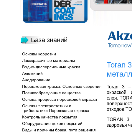
База знаний
Основы коррозии
Лакокрасочные материалы
Toran 
Водно-дисперсионные краски
металл
Алюминий
Анодирование
Порошковая краска. Основные сведения
Toran 3 –
окраской,
Пленкообразующие вещества
слоя. TORA
Основа процесса порошковой окраски
поверхно
Основы электростатики и
отходов.TO
трибостатики.Порошковая окраска
Контроль качества покрытия
TORAN 3 н
Оборудование цехов покрытий
здоровья ч
Виды и причины брака, пути решения