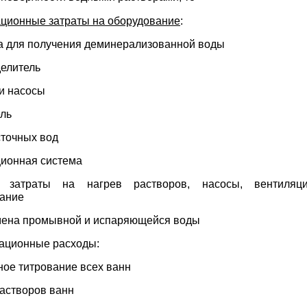
ционные затраты на оборудование
:
а для получения деминерализованной воды
елитель
и насосы
ль
сточных вод
ионная система
: затраты на нагрев растворов, насосы, вентиля
ание
мена промывной и испаряющейся воды
ационные расходы:
ое титрование всех ванн
астворов ванн