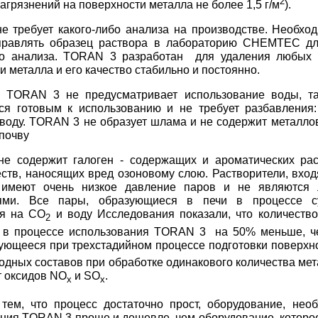
2
агрязнений на поверхности металла не более 1,5 г/м
).
 требует какого-либо анализа на производстве. Необхо
правлять образец раствора в лабораторию CHEMTEC дл
го анализа. TORAN 3 разработан для удаления любых 
и металла и его качество стабильно и постоянно.
я TORAN 3 не предусматривает использование воды, та
тся готовым к использованию и не требует разбавлени
 воду. TORAN 3 не образует шлама и не содержит металло
 почву
е содержит галоген - содержащих и ароматических рас
ств, наносящих вред озоновому слою. Растворители, вход
меют очень низкое давление паров и не являются л
ями. Все пары, образующиеся в печи в процессе с
ся на CO
и воду Исследования показали, что количеств
2
я в процессе использования TORAN 3 на 50% меньше, ч
зующееся при трехстадийном процессе подготовки поверхн
дных составов при обработке одинакового количества ме
т оксидов NO
и SO
.
x
x
 тем, что процесс достаточно прост, оборудование, не
ния TORAN 3 проще и дешевле, чем оборудование, которое