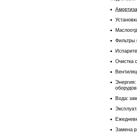
Амортиза
Установк
Маслоотд
Фильтры 
Испарите
Очистка 
Вентиляц
Энергия
оборудов
Вода: за
Эксплуат
Ежедневн
Замена р