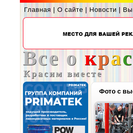
Главная
|
О сайте
|
Новости
|
Вы
Все о
к
р
а
Красим вместе
Фото с вы