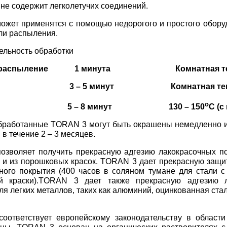
не содержит легколетучих соединений.
жет применятся с помощью недорогого и простого обору
ли распыления.
льность обработки
ие/распыление 1 минута Комнатная те
ние 3 – 5 минут Комнатная тем
о
а 5 – 8 минут 130 – 150
С (с
бработанные TORAN 3 могут быть окрашены немедленно и
в течение 2 – 3 месяцев.
зволяет получить прекрасную адгезию лакокрасочных по
к и из порошковых красок. TORAN 3 дает прекрасную защи
ного покрытия (400 часов в соляном тумане для стали с
й краски).TORAN 3 дает также прекрасную адгезию л
ля легких металлов, таких как алюминий, оцинкованная ста
оответствует европейскому законодательству в области