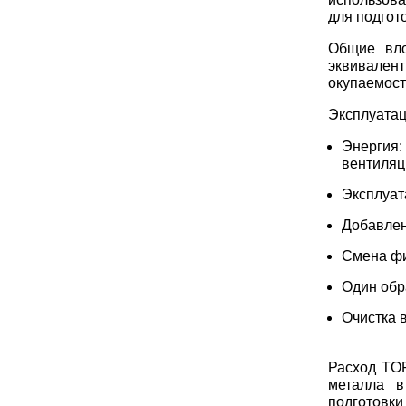
для подгот
Общие вл
эквивалент
окупаемост
Эксплуата
Энергия:
вентиляц
Эксплуат
Добавлен
Смена фи
Один обр
Очистка 
Расход TOR
металла в
подготовки