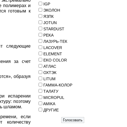
 экстремально
IGP
е полимерах и
ЭКОЛОН
тся готовым к
ЯЗПК
JOTUN
STARDUST
PEKA
ЛАЗУРЬ-ТЕК
ят следующие
LACOVER
ELEMENT
EKO COLOR
ения за счет
АТЛАС
ОХТЭК
тся», образуя
LITUM
ГАММА-КОЛОР
ТАЛАТУ
ри испарении
MICROPUL
туру: поэтому
AMIKA
ть шламом.
ДРУГИЕ
ремени, если
ет количеству