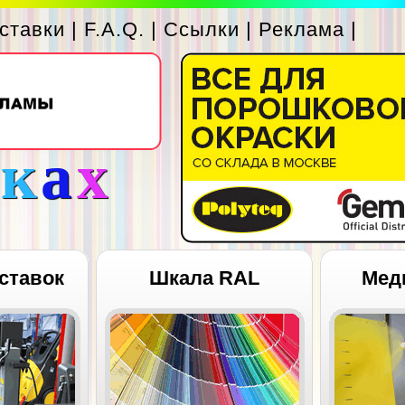
ставки
|
F.A.Q.
|
Ссылки
|
Реклама
|
с
к
а
х
ставок
Шкала RAL
Мед