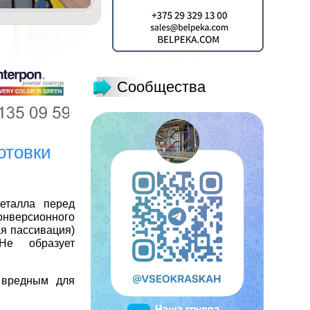
Сообщества
отовки
еталла перед
онверсионного
ая пассивация)
Не образует
 вредным для