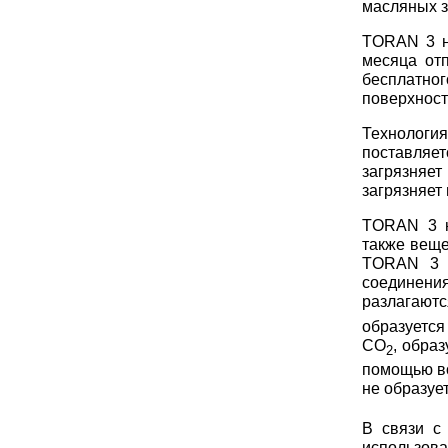
масляных з
TORAN 3 не
месяца от
бесплатно
поверхност
Технологи
поставляе
загрязняет
загрязняет
TORAN 3 н
также веще
TORAN 3 и
соединени
разлагают
образуетс
СО
, обра
2
помощью во
не образуе
В связи с
использова