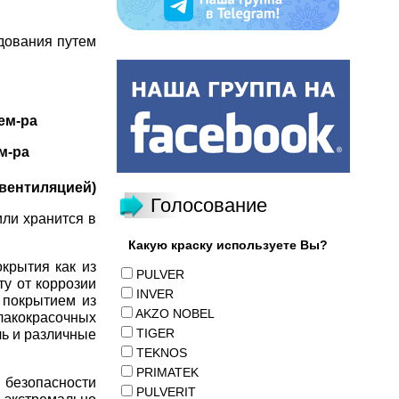
дования путем
м-ра
-ра
 вентиляцией)
Голосование
ли хранится в
Какую краску используете Вы?
крытия как из
PULVER
ту от коррозии
INVER
 покрытием из
AKZO NOBEL
акокрасочных
TIGER
ль и различные
TEKNOS
PRIMATEK
 безопасности
PULVERIT