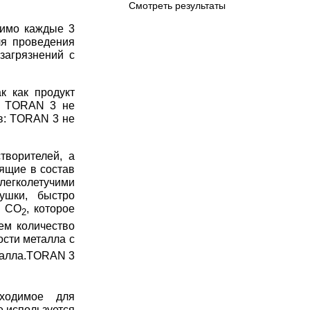
Смотреть результаты
димо каждые 3
я проведения
загрязнений с
к как продукт
я: TORAN 3 не
в: TORAN 3 не
творителей, а
ящие в состав
егколетучими
ушки, быстро
о CO
, которое
2
ем количество
ости металла с
талла.TORAN 3
обходимое для
 используется