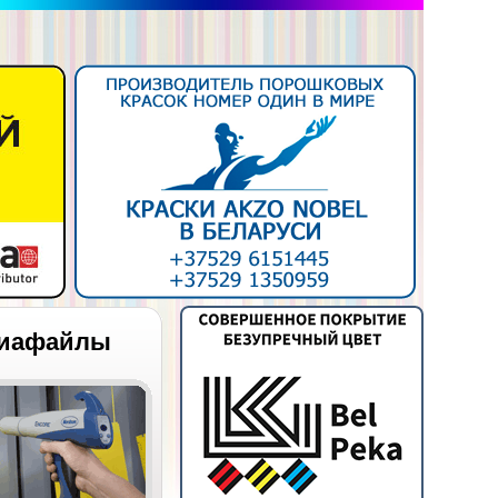
иафайлы