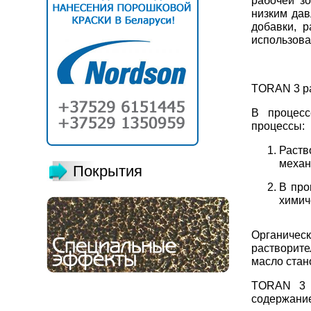
рабочей з
низким дав
добавки, 
использова
TORAN 3 р
В процесс
процессы:
Раств
механ
Покрытия
В про
химич
Органичес
растворите
масло стан
TORAN 3 о
содержани