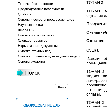
TORAN 3 – 
Техника безопасности
Предподготовка поверхности
TORAN 3 мо
Qualicoat
окунания и
Советы и секреты профессионалов
Продолжите
Научные статьи
Шкала RAL
Окунан
Новое в мире покраски
Словарь терминов
Стека
Нормативные документы
Сушк
Очистка сточных вод
Очистка сточных вод — научный подход
Изделия, о
Основы экологии
помещении 
TORAN 3 по
Поиск
жидких, та
лакокрасоч
порошково
покрытия д
сплавы.
TORAN 3 с