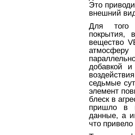
Это приводи
внешний вид
Для того 
покрытия, 
вещество V
атмосферу
параллельн
добавкой и
воздейств
седьмые сут
элемент пов
блеск в агр
пришло в н
данные, а и
что привело 