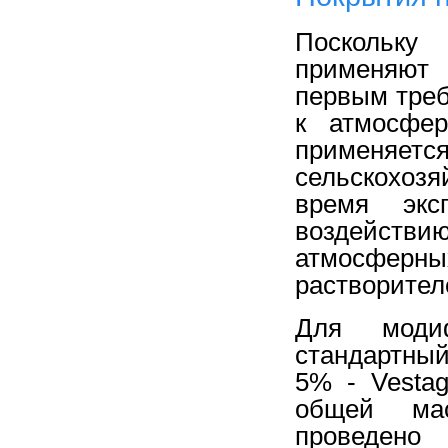
Поскольк
применяют 
первым треб
к атмосфер
применяе
сельскохоз
время экс
воздейств
атмосфер
растворител
Для модиф
стандартный
5% - Vesta
общей ма
проведен