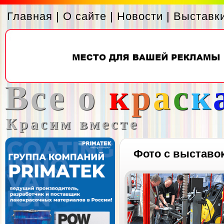
Главная
|
О сайте
|
Новости
|
Выставк
Все о
к
р
а
с
к
Красим вместе
Фото с выставо