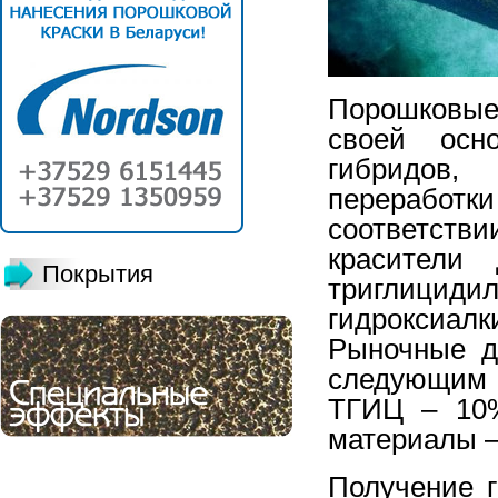
Порошковые
своей осн
гибридов,
переработк
соответств
красители
Покрытия
триглици
гидроксиалк
Рыночные д
следующим 
ТГИЦ – 10%
материалы –
Получение 