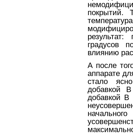
немодифи
покрытий. 
температу
модифициро
результат:
градусов п
влиянию рас
А после тог
аппарате дл
стало ясно
добавкой В
добавкой В 
неусоверше
начальног
усовершен
максимальн