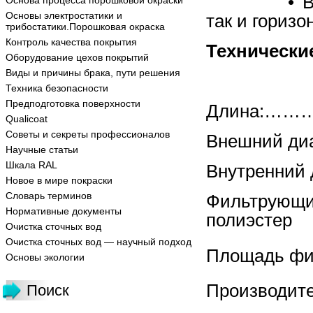
• 
Основа процесса порошковой окраски
Основы электростатики и
так и горизо
трибостатики.Порошковая окраска
Контроль качества покрытия
Технически
Оборудование цехов покрытий
Виды и причины брака, пути решения
Техника безопасности
Предподготовка поверхности
Длина:…
Qualicoat
Советы и секреты профессионалов
Внешний 
Научные статьи
Шкала RAL
Внутренни
Новое в мире покраски
Словарь терминов
Фильтрую
Нормативные документы
полиэстер
Очистка сточных вод
Очистка сточных вод — научный подход
Площадь ф
Основы экологии
Производи
Поиск