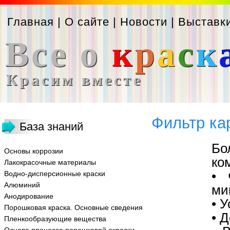
Главная
|
О сайте
|
Новости
|
Выставк
Все о
к
р
а
с
к
Красим вместе
Фильтр ка
База знаний
Бо
Основы коррозии
ко
Лакокрасочные материалы
• 
Водно-дисперсионные краски
Алюминий
ми
Анодирование
• 
Порошковая краска. Основные сведения
• 
Пленкообразующие вещества