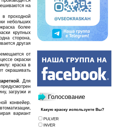
 производится
вешиваются на
 в проходной
ски небольших
окраска более
раски крупных
одна сторона,
ивается другая
ремещается от
оцессе окраски
клу: краска в
ет окрашивать
кареткой
. Для
предусмотрен
ну, загрузки и
Голосование
ной конвейер.
втоматизации,
Какую краску используете Вы?
бирая вариант
PULVER
INVER