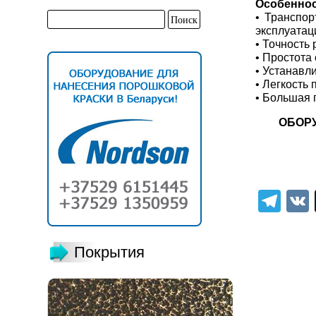
Особеннос
• Транспор
эксплуатац
• Точность
• Простота
• Устанавл
• Легкость
• Большая 
ОБОР
Tel
Покрытия