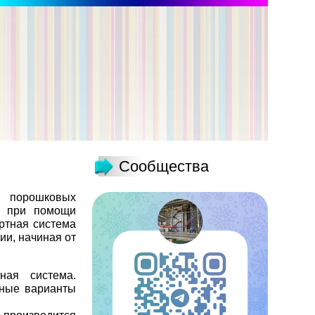
Сообщества
я порошковых
м, при помощи
ртная система
ии, начиная от
ная система.
чные варианты