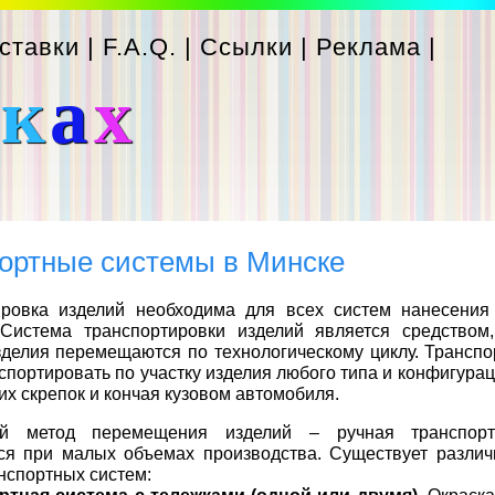
ставки
|
F.A.Q.
|
Ссылки
|
Реклама
|
с
к
а
х
ортные системы в Минске
ировка изделий необходима для всех систем нанесени
 Система транспортировки изделий является средство
зделия перемещаются по технологическому циклу. Транспо
спортировать по участку изделия любого типа и конфигурац
их скрепок и кончая кузовом автомобиля.
ий метод перемещения изделий – ручная транспорт
ся при малых объемах производства. Существует разли
нспортных систем: