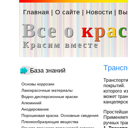
Главная
|
О сайте
|
Новости
|
Вы
Все о
к
р
а
Красим вместе
Трансп
База знаний
Транспорт
Основы коррозии
покрытий.
Лакокрасочные материалы
которого и
может тран
Водно-дисперсионные краски
канцелярск
Алюминий
Анодирование
Простейш
Порошковая краска. Основные сведения
Применяет
Пленкообразующие вещества
ручных тра