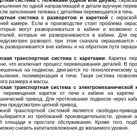
ортная система с тележками (одной или двумя).
Окраска
апыления по одной направляющей и детали вручную пере
осле заполнения тележка с деталями перемещается в печь
ортная система с разворотом и кареткой
с окраской
нней камере. Если в производстве стоит проблема окра
которые могут разворачиваться в кабине и возможно 
еталей, которые не разворачиваются в кабине. Для ок
редусмотрен разворот, при этом сначала окрашивается 
ль разворачивается вне кабины и на обратном пути окраш
еская транспортная система с каретками
. Каретка пе
ине, что исключает процесс перевешивания деталей. В пр
вешенные на подвески, двигаются по технологическому ци
пыления, полимеризация в печи. Такая система позволя
ого размера и массы.
еская транспортная система с электромеханической 
я перемещения кареток от печи к кабине на каретке 
анический привод. Для протягивания подвесок через каби
печи предусмотрен цепной привод.
жной транспортной системой является свободно-привод
ыбирается из требований производительности, уровня а
й площади и простате обслуживания. Кроме того, под
можно снизить капиталовложения до желаемого уровня.