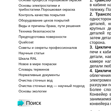
1. Трансп
Основа процесса порошковой окраски
в кабине н
Основы электростатики и
тележку. П
трибостатики.Порошковая окраска
2. Трансп
Контроль качества покрытия
односторо
Оборудование цехов покрытий
деталей, 
Виды и причины брака, пути решения
крупных д
Техника безопасности
деталей п
Предподготовка поверхности
затем дета
Qualicoat
сторона.
3. Циклич
Советы и секреты профессионалов
печи к каб
Научные статьи
детали, на
Шкала RAL
камере на
Новое в мире покраски
делали люб
Словарь терминов
4. Циклич
Нормативные документы
облегчени
электромех
Очистка сточных вод
разгрузки 
Очистка сточных вод — научный подход
Более сло
Основы экологии
Конвейер в
занимаемо
Поиск
конвейера 