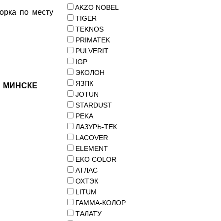
AKZO NOBEL
орка по месту
TIGER
TEKNOS
PRIMATEK
PULVERIT
IGP
ЭКОЛОН
ЯЗПК
 МИНСКЕ
JOTUN
STARDUST
PEKA
ЛАЗУРЬ-ТЕК
LACOVER
ELEMENT
EKO COLOR
АТЛАС
ОХТЭК
LITUM
ГАММА-КОЛОР
ТАЛАТУ