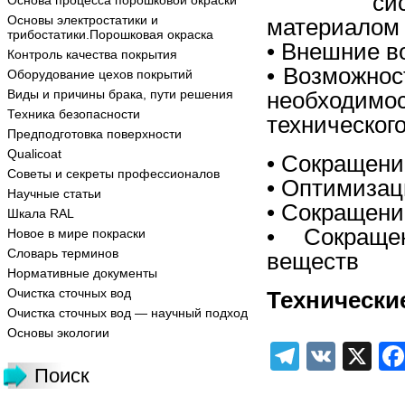
с
Основа процесса порошковой окраски
Основы электростатики и
материалом
трибостатики.Порошковая окраска
• Внешние 
Контроль качества покрытия
• Возможнос
Оборудование цехов покрытий
Виды и причины брака, пути решения
необходимос
Техника безопасности
техническог
Предподготовка поверхности
Qualicoat
• Сокращени
Советы и секреты профессионалов
• Оптимизац
Научные статьи
• Сокращен
Шкала RAL
• Сокраще
Новое в мире покраски
Словарь терминов
веществ
Нормативные документы
Очистка сточных вод
Технически
Очистка сточных вод — научный подход
Основы экологии
Telegra
VK
X
Поиск