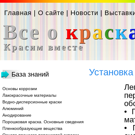
Главная
|
О сайте
|
Новости
|
Выставк
Все о
к
р
а
с
к
Красим вместе
Установка
База знаний
Ле
Основы коррозии
п
Лакокрасочные материалы
об
Водно-дисперсионные краски
Алюминий
• 
Анодирование
ма
Порошковая краска. Основные сведения
• 
Пленкообразующие вещества