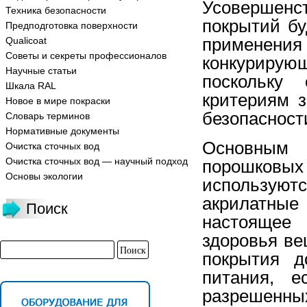
Усовершенс
Техника безопасности
покрытий бу
Предподготовка поверхности
применен
Qualicoat
Советы и секреты профессионалов
конкуриру
Научные статьи
поскольку
Шкала RAL
критериям 
Новое в мире покраски
безопасност
Словарь терминов
Нормативные документы
Основным
Очистка сточных вод
Очистка сточных вод — научный подход
порошковы
Основы экологии
использую
акрилатные
Поиск
настоящее
здоровья ве
покрытия д
питания, е
разрешенных