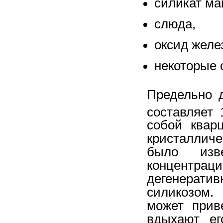
силикат ма
слюда,
оксид желе
некоторые 
Предельно 
составляет 
собой квар
кристалличе
было изве
концентра
дегенератив
силикозом.
может прив
вдыхают ег