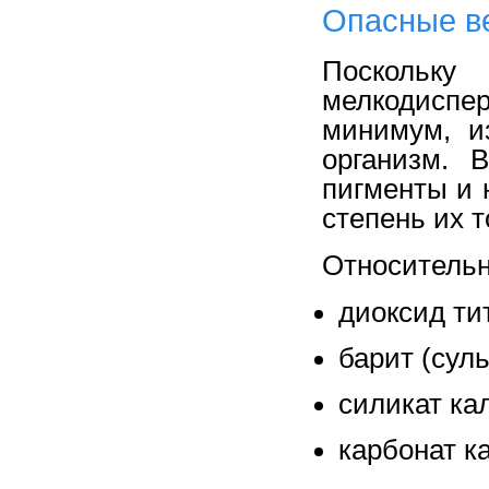
Опасные в
Поскольку
мелкодисп
минимум, и
организм. 
пигменты и 
степень их 
Относительн
диоксид ти
барит (сул
силикат ка
карбонат к