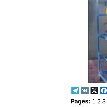
Telegra
VK
X
Pages:
1
2
3