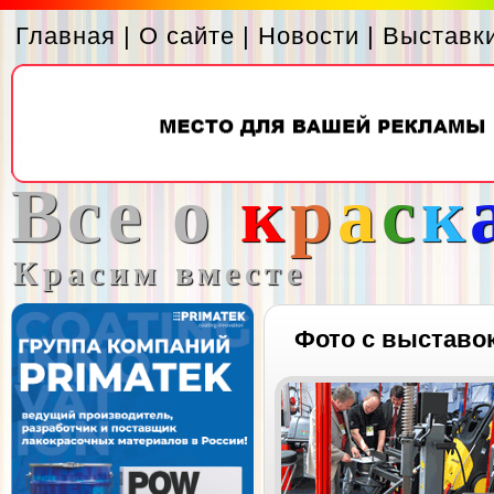
Главная
|
О сайте
|
Новости
|
Выставк
Все о
к
р
а
с
к
Красим вместе
Фото с выставо