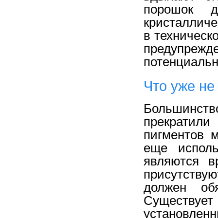
порошок д
кристалличе
в техническ
предупрежд
потенциаль
Что уже не
Большинств
прекратили
пигментов 
еще исполь
являются в
присутству
должен об
Существуе
установлен