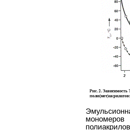
Эмульсион
мономеро
полиакри