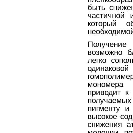
быть сниже
частичной 
который о
необходимой
Получение 
возможно б
легко сопо
одинаков
гомополим
мономера 
приводит к
получаемых
пигменту и
высокое со
снижения а
мелении, по