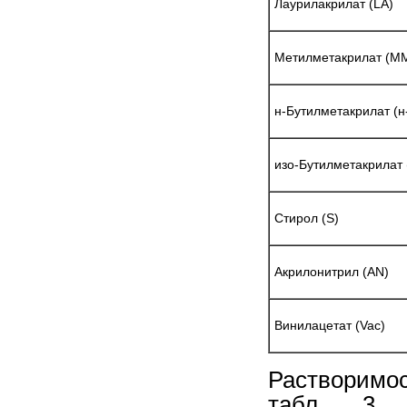
Лаурилакрилат (LA)
Метилметакрилат (М
н-Бутилметакрилат (
изо-Бутилметакрилат 
Стирол (S)
Акрилонитрил (AN)
Винилацетат (Vac)
Растворимо
табл. 3,