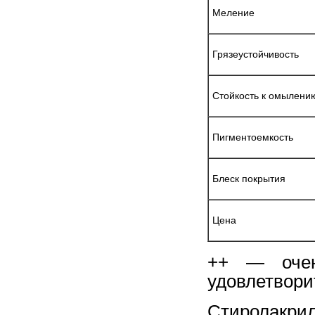
Меление
Грязеустойчивость
Стойкость к омылени
Пигментоемкость
Блеск покрытия
Цена
++ — оче
удовлетвори
Стиролак