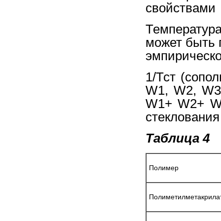
свойствами
Температур
может быть 
эмпирическо
1/Тст (сопо
W1, W2, W3
W1+ W2+ W3
стеклования
Таблица 4
Полимер
Полиметилметакрила