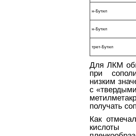
н-Бутил
н-Бутил
трет-Бутил
Для ЛКМ об
при сопол
низким знач
с «твердыми
метилметак
получать со
Как отмеча
кислоты 
пленкообраз