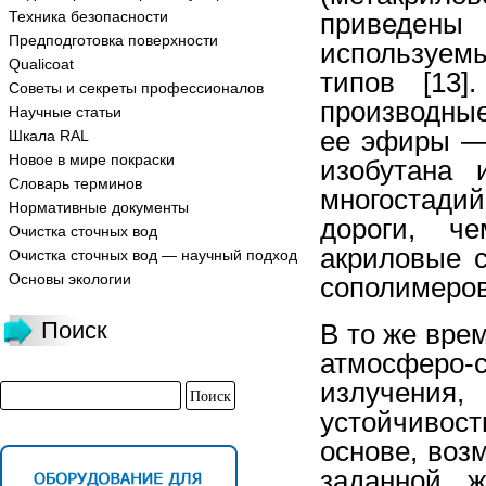
Техника безопасности
приведен
Предподготовка поверхности
используем
Qualicoat
типов [13]
Советы и секреты профессионалов
производные
Научные статьи
ее эфиры — 
Шкала RAL
Новое в мире покраски
изобутана 
Словарь терминов
многостади
Нормативные документы
дороги, ч
Очистка сточных вод
акриловые 
Очистка сточных вод — научный подход
Основы экологии
сополимеров
Поиск
В то же вре
атмосферо-с
излучени
устойчиво
основе, воз
заданной ж