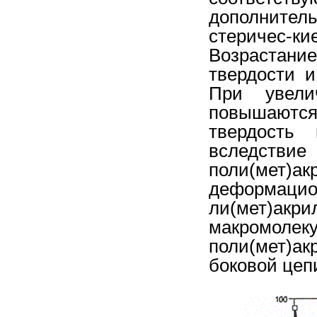
дополните
стеричес-к
Возрастани
твердости и
При увели
повышаются 
твердость 
вследствие
поли(мет)
деформацио
ли(мет)акри
макромолекул
поли(мет)ак
боковой цепи