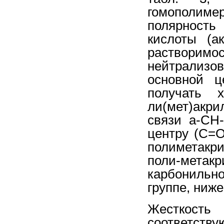
гомополиме
полярность
кислоты (а
растворим
нейтрализ
основной ц
получать 
ли(мет)акр
связи а-СН
центру (С=О
полиметакр
поли-метакр
карбонильн
группе, ниже
Жесткост
соответст