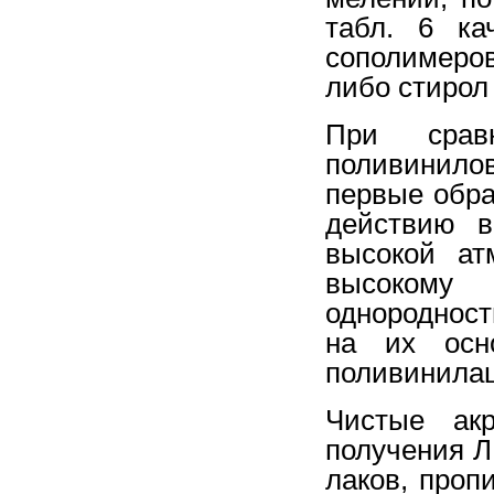
табл. 6 ка
сополимеро
либо стирол 
При срав
поливинило
первые обра
действию 
высокой ат
высокому
однородност
на их осн
поливинилац
Чистые ак
получения Л
лаков, проп