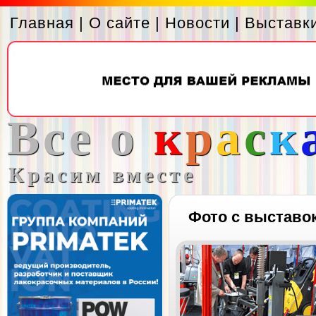
Главная
|
О сайте
|
Новости
|
Выставк
Все о
к
р
а
с
к
Красим вместе
Фото с выставо